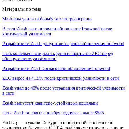
Материалы по теме
Майнеры усилили борьбу за электроэнергию
В сети Zcash активировали обновление Ironwood после
критической уязвимости
Разработчики Zcash допустили перенос обновления Ironwood
Пять кошельков открыли крупные шорты по ZEC перед
обнаружением уязвимости
Разработчики Zcash согласовали обновление Ironwood
ZEC вырос на 41,5% после критической уязвимости в сети
Zcash упал на 48% после устранения критической уязвимости
в сети
Zcash выпустит квантово-устойчивые кошельки
Цена Zcash впервые с ноября поднялась выше $585
ForkLog — культовый журнал о цифровой экономике и
технологиях будущего. С 2014 года документируем развитие