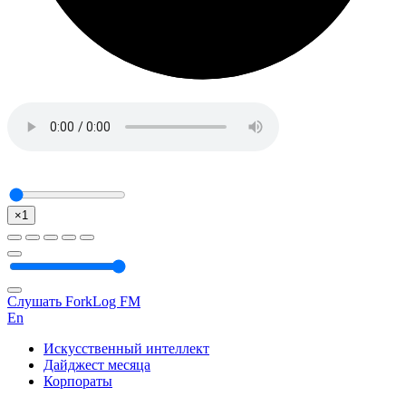
×1
Слушать ForkLog FM
En
Искусственный интеллект
Дайджест месяца
Корпораты