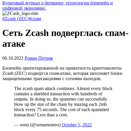
Культовый журнал о биткоине, технологии блокчейн и
цифровой экономике.
#Zcash (ZEC)
#спам
Сеть Zcash подверглась спам-
атаке
06.10.2022
Роман Петров
Блокчейн ориентированной на приватность криптовалюты
Zcash (ZEC) подвергся спам-атаке, которая заполняет блоки
защищенными транзакциями с сотнями выходов.
The zcash spam attack continues. Almost every block
contains a shielded transaction with hundreds of
outputs. In doing so, the spammer can successfully
blow up the size of the chain by maxing each 2mb
block every 75 seconds. The cost of each spammed
transaction? Less than a cent.
— xenu (@xenumonero)
October 5, 2022