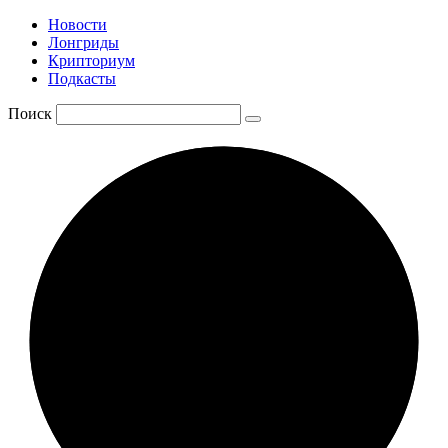
Новости
Лонгриды
Крипториум
Подкасты
Поиск