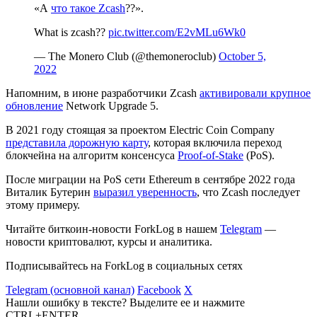
«А
что такое Zcash
??».
What is zcash??
pic.twitter.com/E2vMLu6Wk0
— The Monero Club (@themoneroclub)
October 5,
2022
Напомним, в июне разработчики Zcash
активировали крупное
обновление
Network Upgrade 5.
В 2021 году стоящая за проектом Electric Coin Company
представила дорожную карту
, которая включила переход
блокчейна на алгоритм консенсуса
Proof-of-Stake
(PoS).
После миграции на PoS сети Ethereum в сентябре 2022 года
Виталик Бутерин
выразил уверенность
, что Zcash последует
этому примеру.
Читайте биткоин-новости ForkLog в нашем
Telegram
—
новости криптовалют, курсы и аналитика.
Подписывайтесь на ForkLog в социальных сетях
Telegram (основной канал)
Facebook
X
Нашли ошибку в тексте? Выделите ее и нажмите
CTRL+ENTER