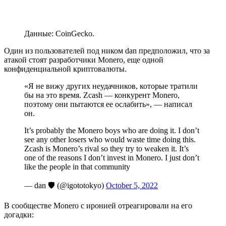
Данные: CoinGecko.
Один из пользователей под ником dan предположил, что за
атакой стоят разработчики Monero, еще одной
конфиденциальной криптовалюты.
«Я не вижу других неудачников, которые тратили
бы на это время. Zcash — конкурент Monero,
поэтому они пытаются ее ослабить», — написал
он.
It’s probably the Monero boys who are doing it. I don’t
see any other losers who would waste time doing this.
Zcash is Monero’s rival so they try to weaken it. It’s
one of the reasons I don’t invest in Monero. I just don’t
like the people in that community
— dan 🛡 (@igototokyo)
October 5, 2022
В сообществе Monero с иронией отреагировали на его
догадки: