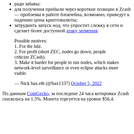
ради забавы;
для получения прибыли через короткие позиции в Zcash
— проблемы в работе блокчейна, возможно, приведут к
падению цены криптовалюты;
затруднить запуск нод, что упростит слежку в сети и
сделает более доступной
атаку затмения
.
Possible motives:
1. For the lulz.
2. For profit (short ZEC, nodes go down, people
criticize ZCash).
3. Make it harder for people to run nodes, which makes
network-level surveillance or even eclipse attacks more
viable.
— Nick bax.eth (@bax1337)
October 5, 2022
По данным
CoinGecko
, за последние 24 часа котировки Zcash
снизились на 1,5%. Монета торгуется на уровне $56,4.