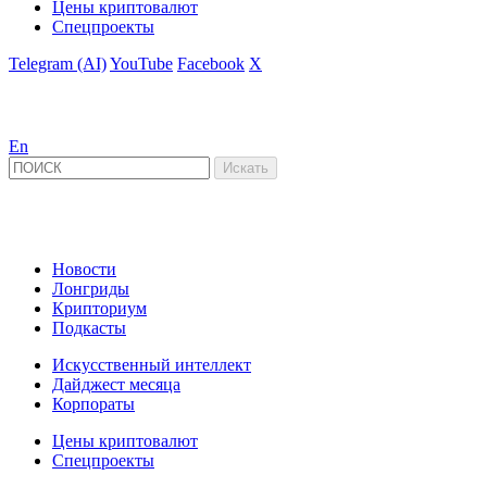
Цены криптовалют
Спецпроекты
Telegram (AI)
YouTube
Facebook
X
En
Новости
Лонгриды
Крипториум
Подкасты
Искусственный интеллект
Дайджест месяца
Корпораты
Цены криптовалют
Спецпроекты