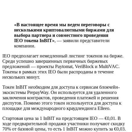
«В настоящее время мы ведем переговоры с
несколькими криптовалютными биржами для
выбора партнера и совместного проведения
IEO токена InBIT»
, — заявили представители
компании.
IEO предполагает немедленный листинг токенов на бирже.
Среди успешно завершенных первичных биржевых
предложений — проекты Paytomat, VeriBlock и MultiVAC.
Токены в рамках этих IEO были распроданы в течение
нескольких минут.
Токен InBIT необходим для доступа к сервисам блокчейн-
экосистемы PrepayWay. Он используется для удаленного
заключения контрактов, проведения платежей и решения
диспутов. Помимо этого токен используется для доступа к
площадке для международного краудлендинга Elleeo.
Стартовая цена за 1 InBIT на предстоящем IEO — €0,01. В
ходе предварительной продажи участники получают скидку
70% от базовой цены, то есть 1 InBIT можно купить за €0,03.