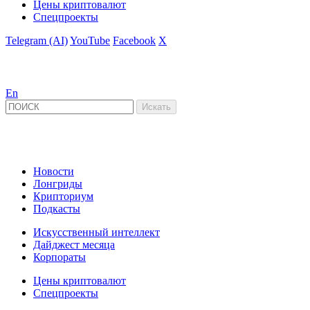
Цены криптовалют
Спецпроекты
Telegram (AI)
YouTube
Facebook
X
En
Новости
Лонгриды
Крипториум
Подкасты
Искусственный интеллект
Дайджест месяца
Корпораты
Цены криптовалют
Спецпроекты