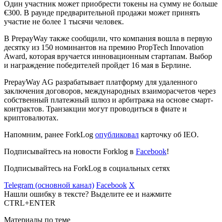
Один участник может приобрести токены на сумму не больше
€300. В раунде предварительной продажи может принять
участие не более 1 тысячи человек.
В PrepayWay также сообщили, что компания вошла в первую
десятку из 150 номинантов на премию PropTech Innovation
Award, которая вручается инновационным стартапам. Выбор
и награждение победителей пройдет 16 мая в Берлине.
PrepayWay AG разрабатывает платформу для удаленного
заключения договоров, международных взаиморасчетов через
собственный платежный шлюз и арбитража на основе смарт-
контрактов. Транзакции могут проводиться в фиате и
криптовалютах.
Напомним, ранее ForkLog
опубликовал
карточку об IEO.
Подписывайтесь на новости Forklog в
Facebook
!
Подписывайтесь на ForkLog в социальных сетях
Telegram (основной канал)
Facebook
X
Нашли ошибку в тексте? Выделите ее и нажмите
CTRL+ENTER
Материалы по теме