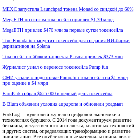
MEXC запустила Launchpad токена Monad со скидкой до 60%
MegaETH по итогам токенсейла привлек $1,39 млрд
MegaETH привлек $470 млн за первые сутки токенсейла
True Foundation запустит токенсейл для создания ИИ-биржи
деривативов на Solana
Токенсейл стейблкоин-проекта Plasma привлек $373 млн
Журналист узнал о переносе токенсейла Pump.fun
СМИ узнали о подготовке Pump.fun токенсейла на $1 млрд
при оценке в $4 млрд
EarnPark собрал $625 000 в первый день токенсейла
В Blum объявили условия аирдропа и обновили роадмап
ForkLog — культовый журнал о цифровой экономике и
технологиях будущего. С 2014 года документируем развитие
биткоина, искусственного интеллекта, квантовых технологий
и других систем, определяющих трансформацию и развитие
цивилизации.
Все опубликованные материалы принадлежат