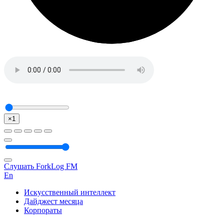
×1
Слушать ForkLog FM
En
Искусственный интеллект
Дайджест месяца
Корпораты