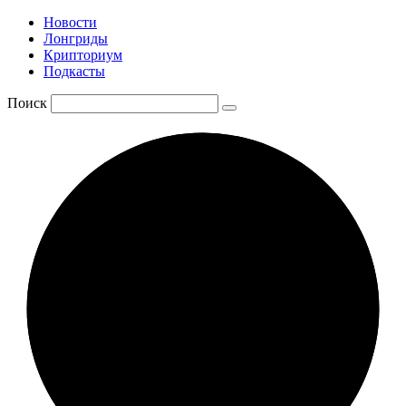
Новости
Лонгриды
Крипториум
Подкасты
Поиск