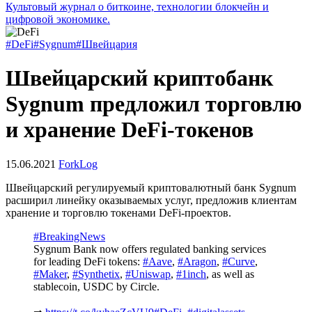
Культовый журнал о биткоине, технологии блокчейн и
цифровой экономике.
#DeFi
#Sygnum
#Швейцария
Швейцарский криптобанк
Sygnum предложил торговлю
и хранение DeFi-токенов
15.06.2021
ForkLog
Швейцарский регулируемый криптовалютный банк Sygnum
расширил линейку оказываемых услуг, предложив клиентам
хранение и торговлю токенами DeFi-проектов.
#BreakingNews
Sygnum Bank now offers regulated banking services
for leading DeFi tokens:
#Aave
,
#Aragon
,
#Curve
,
#Maker
,
#Synthetix
,
#Uniswap
,
#1inch
, as well as
stablecoin, USDC by Circle.