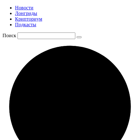
Новости
Лонгриды
Крипториум
Подкасты
Поиск