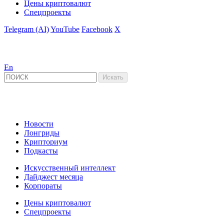
Цены криптовалют
Спецпроекты
Telegram (AI)
YouTube
Facebook
X
En
Новости
Лонгриды
Крипториум
Подкасты
Искусственный интеллект
Дайджест месяца
Корпораты
Цены криптовалют
Спецпроекты