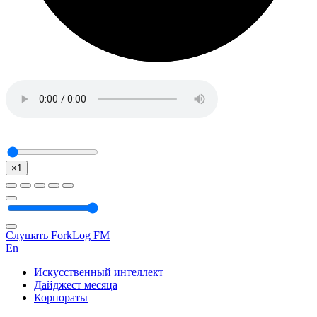
×1
Слушать ForkLog FM
En
Искусственный интеллект
Дайджест месяца
Корпораты