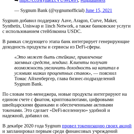
➡
https://t.co/kyhaeZcVU9
#DeFi
,
#digitalassets
— Sygnum Bank (@sygnumofficial)
June 15, 2021
Sygnum добавил поддержку Aave, Aragon, Curve, Maker,
Synthetix, Uniswap и 1inch Network, а также банковские услуги
с использованием стейблкоина USDC.
В рамках следующего этапа банк интегрирует генерирующие
доходность продукты и сервисы из DeFi-сферы.
«Это может быть стейкинг, привлечение
заемных средств, лендинг. Клиенты получат
возможность увеличить доходность на капитал в
условиях низких процентных ставок»
, — пояснил
Томас Айхенбергер, глава бизнес-подразделений
Sygnum Bank.
По словам топ-менеджера, новые продукты интегрируют на
едином счете с фиатом, криптовалютами, цифровыми
швейцарскими франками и обеспеченными активами
токенами. Это сделает «DeFi-вселенную» удобной и
надежной, добавил он.
В декабре 2020 года Sygnum
провел токенизацию своих акций
и запланировал первым среди финансовых учреждений