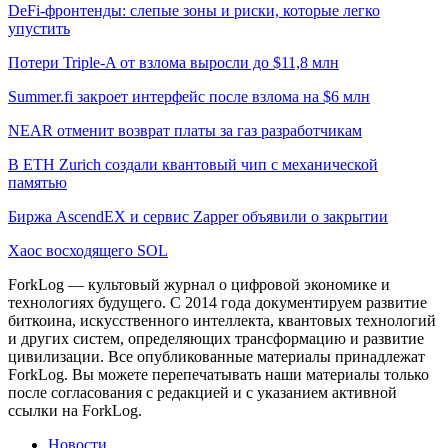
DeFi-фронтенды: слепые зоны и риски, которые легко
упустить
Потери Triple-A от взлома выросли до $11,8 млн
Summer.fi закроет интерфейс после взлома на $6 млн
NEAR отменит возврат платы за газ разработчикам
В ETH Zurich создали квантовый чип с механической
памятью
Биржа AscendEX и сервис Zapper объявили о закрытии
Хаос восходящего SOL
ForkLog — культовый журнал о цифровой экономике и
технологиях будущего. С 2014 года документируем развитие
биткоина, искусственного интеллекта, квантовых технологий
и других систем, определяющих трансформацию и развитие
цивилизации.
Все опубликованные материалы принадлежат
ForkLog. Вы можете перепечатывать наши материалы только
после согласования с редакцией и с указанием активной
ссылки на ForkLog.
Новости