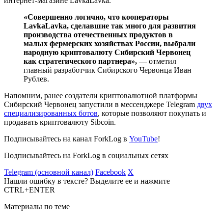
интернет-магазине LavkaLavka.
«Совершенно логично, что кооператоры
LavkaLavka, сделавшие так много для развития
производства отечественных продуктов в
малых фермерских хозяйствах России, выбрали
народную криптовалюту Сибирский Червонец
как стратегического партнера»,
— отметил
главный разработчик Сибирского Червонца Иван
Рублев.
Напомним, ранее создатели криптовалютной платформы
Сибирский Червонец запустили в мессенджере Telegram
двух
специализированных ботов
, которые позволяют покупать и
продавать криптовалюту Sibcoin.
Подписывайтесь на канал ForkLog в
YouTube
!
Подписывайтесь на ForkLog в социальных сетях
Telegram (основной канал)
Facebook
X
Нашли ошибку в тексте? Выделите ее и нажмите
CTRL+ENTER
Материалы по теме