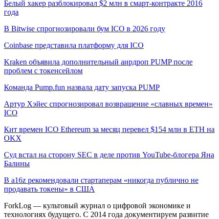
Белый хакер разблокировал $2 млн в смарт-контракте 2016
года
В Bitwise спрогнозировали бум ICO в 2026 году
Coinbase представила платформу для ICO
Kraken объявила дополнительный аирдроп PUMP после
проблем с токенсейлом
Команда Pump.fun назвала дату запуска PUMP
Артур Хэйес спрогнозировал возвращение «славных времен»
ICO
Кит времен ICO Ethereum за месяц перевел $154 млн в ETH на
OKX
Суд встал на сторону SEC в деле против YouTube-блогера Яна
Балины
В a16z рекомендовали стартаперам «никогда публично не
продавать токены» в США
ForkLog — культовый журнал о цифровой экономике и
технологиях будущего. С 2014 года документируем развитие