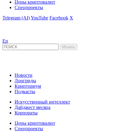
Цены криптовалют
Спецпроекты
Telegram (AI)
YouTube
Facebook
X
En
Новости
Лонгриды
Крипториум
Подкасты
Искусственный интеллект
Дайджест месяца
Корпораты
Цены криптовалют
Спецпроекты