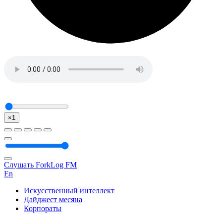
×1
Слушать ForkLog FM
En
Искусственный интеллект
Дайджест месяца
Корпораты