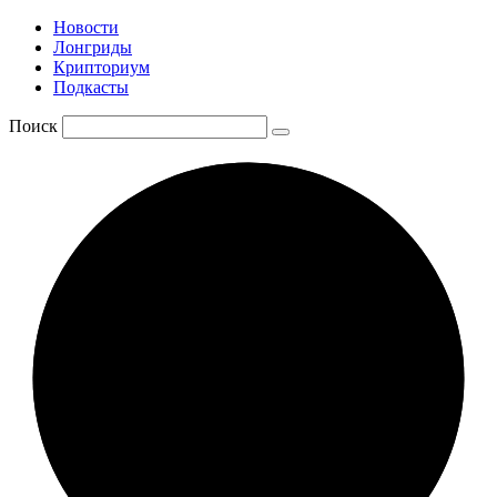
Новости
Лонгриды
Крипториум
Подкасты
Поиск