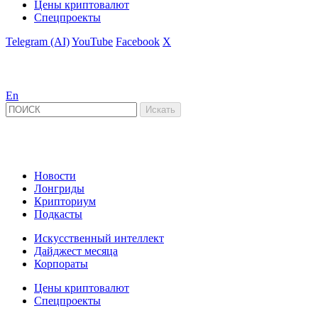
Цены криптовалют
Спецпроекты
Telegram (AI)
YouTube
Facebook
X
En
Новости
Лонгриды
Крипториум
Подкасты
Искусственный интеллект
Дайджест месяца
Корпораты
Цены криптовалют
Спецпроекты