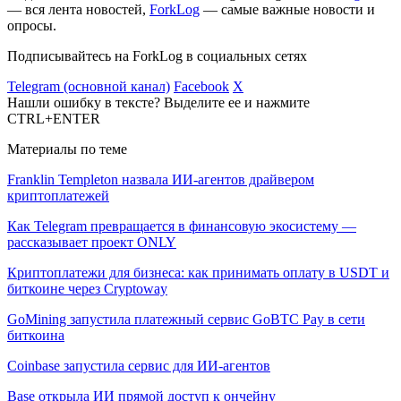
— вся лента новостей,
ForkLog
— самые важные новости и
опросы.
Подписывайтесь на ForkLog в социальных сетях
Telegram (основной канал)
Facebook
X
Нашли ошибку в тексте? Выделите ее и нажмите
CTRL+ENTER
Материалы по теме
Franklin Templeton назвала ИИ-агентов драйвером
криптоплатежей
Как Telegram превращается в финансовую экосистему —
рассказывает проект ONLY
Криптоплатежи для бизнеса: как принимать оплату в USDT и
биткоине через Cryptoway
GoMining запустила платежный сервис GoBTC Pay в сети
биткоина
Coinbase запустила сервис для ИИ-агентов
Base открыла ИИ прямой доступ к ончейну