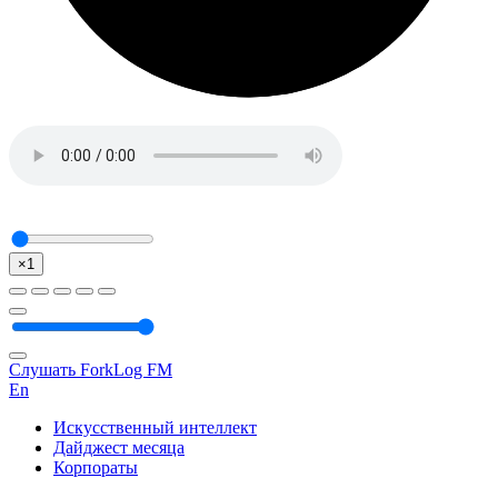
×1
Слушать ForkLog FM
En
Искусственный интеллект
Дайджест месяца
Корпораты