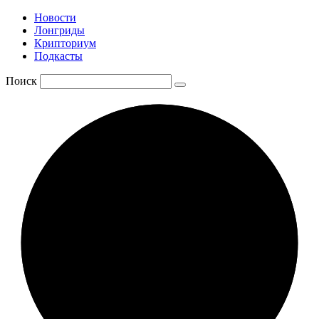
Новости
Лонгриды
Крипториум
Подкасты
Поиск