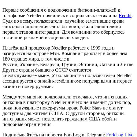
Первые сообщения о подключении биткоин-платежей к
платформе Neteller появились в социальных сетях и на
Reddit
.
Судя по всему, пользователи, случайно заметившие среди
способов пополнения счёта биткоин, стали свидетелями
первых этапов интеграции. Для компании это обернулось
отличной рекламой в социальных медиа.
Платёжный процессор Neteller работает с 1999 года и
базируется на острове Мэн. Компания работает в более чем
180 странах мира, в том числе в
России, Украине, Беларуси, Грузии, Эстонии, Латвии и Литве.
Другие страны бывшего СССР считаются
«необслуживаемыми». У большинства пользователей Neteller
ассоциируется с онлайн-гемблингом: популярными интернет
казино и покер-румами.
Между тем многие пользователи отмечают, что интеграция
биткоина в платформу Neteller ничего не изменит до тех пор,
пока популярные покер-румы вроде Poker Stars не станут
доступны для жителей США. С другой стороны, биткоин-
интеграция может позволить гражданам США обойти
подобные ограничения.
Подписывайтесь на новости ForkLog в Telegram:
ForkLog Live