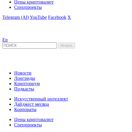
Цены криптовалют
Спецпроекты
Telegram (AI)
YouTube
Facebook
X
En
Новости
Лонгриды
Крипториум
Подкасты
Искусственный интеллект
Дайджест месяца
Корпораты
Цены криптовалют
Спецпроекты