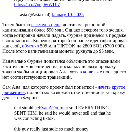
https://t.co/7pcj9wWUl7
— asta (@astaxsol)
January 19, 2025
Токен быстро
взлетел в цене
, достигнув рыночной
капитализации более $90 млн. Однако вечером того же дня,
когда котировки начали падать, Фурнье признался в продаже
своих запасов. Кошелек, который он ранее идентифицировал
как свой,
обменял
505 млн TIKTOK на 2800 SOL ($700 000).
После этого капитализация монеты рухнула до $5 млн.
Изначально Фурнье попытался объяснить это опасениями
касательно мошенничества, поскольку первым продажу
токена якобы инициировал Asta, хотя в
кошельке
последнего
нет соответствующих транзакций.
Сам Asta, для которого проект был попыткой
«начать крутое
движение»
, полностью возложил ответственность за «кражу
денег» на Фурнье.
that stupid
@RyanAFournier
sold EVERYTHING I
SENT HIM, he said he would never sell and that he
was contacting tiktok.
this guy really just stole so much money