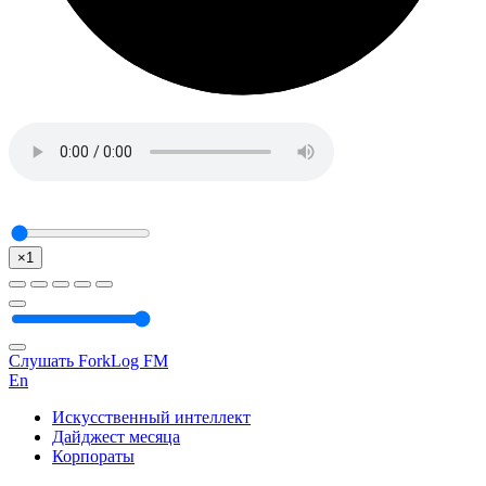
×1
Слушать ForkLog FM
En
Искусственный интеллект
Дайджест месяца
Корпораты