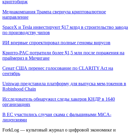
криптобирж
Медиакомпания Трампа свернула криптовалютное
направление
SpaceX и Tesla инвестируют $17 млрд в строительство завода
по производству чипов
ИИ впервые спроектировал полные геномы вирусов
Крипто-PAC потратили более $1,5 млн после поражения на
праймериз в Мичигане
Сенат США перенес голосование по CLARITY Act на
сентябрь
Uniswap представила платформу для выпуска мем-токенов в
Robinhood Chain
Исследователь обнаружил следы хакеров КНДР в 1640
организациях
В ЕС участились случаи скама с фальшивыми MiCA-
лицензиями
ForkLog — культовый журнал о цифровой экономике и