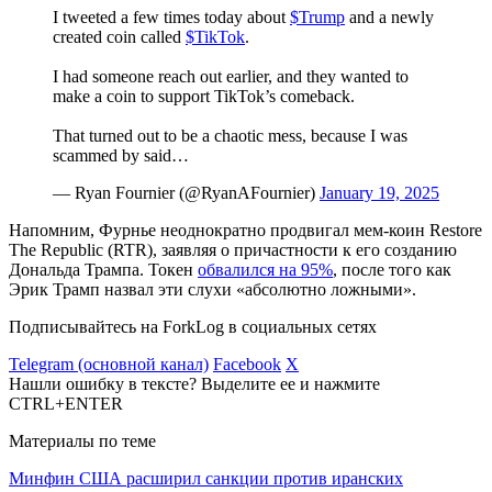
I tweeted a few times today about
$Trump
and a newly
created coin called
$TikTok
.
I had someone reach out earlier, and they wanted to
make a coin to support TikTok’s comeback.
That turned out to be a chaotic mess, because I was
scammed by said…
— Ryan Fournier (@RyanAFournier)
January 19, 2025
Напомним, Фурнье неоднократно продвигал мем-коин Restore
The Republic (RTR), заявляя о причастности к его созданию
Дональда Трампа. Токен
обвалился на 95%
, после того как
Эрик Трамп назвал эти слухи «абсолютно ложными».
Подписывайтесь на ForkLog в социальных сетях
Telegram (основной канал)
Facebook
X
Нашли ошибку в тексте? Выделите ее и нажмите
CTRL+ENTER
Материалы по теме
Минфин США расширил санкции против иранских