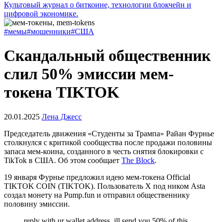
Культовый журнал о биткоине, технологии блокчейн и
цифровой экономике.
#мемы
#мошенники
#США
Скандальный общественник
слил 50% эмиссии мем-
токена TIKTOK
20.01.2025
Лена Джесс
Председатель движения «Студенты за Трампа» Райан Фурнье
столкнулся с критикой сообщества после продажи половины
запаса мем-коина, созданного в честь снятия блокировки с
TikTok в США. Об этом сообщает
The Block
.
19 января Фурнье предложил идею мем-токена Official
TIKTOK COIN (TIKTOK). Пользователь X под ником Asta
создал монету на Pump.fun и отправил общественнику
половину эмиссии.
reply with ur wallet address, ill send you 50% of this