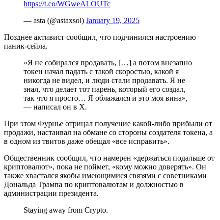
https://t.co/WGweALOUTc
— asta (@astaxsol)
January 19, 2025
Позднее активист сообщил, что подчинился настроению
паник-сейла.
«Я не собирался продавать, […] а потом внезапно
токен начал падать с такой скоростью, какой я
никогда не видел, и люди стали продавать. Я не
знал, что делает тот парень, который его создал,
так что я просто… Я облажался и это моя вина»,
— написал он в X.
При этом Фурнье отрицал получение какой-либо прибыли от
продажи, настаивал на обмане со стороны создателя токена, а
в одном из твитов даже обещал «все исправить».
Общественник сообщил, что намерен «держаться подальше от
криптовалют», пока не поймет, «кому можно доверять». Он
также хвастался якобы имеющимися связями с советниками
Дональда Трампа по криптовалютам и должностью в
администрации президента.
Staying away from Crypto.