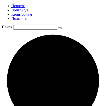
Новости
Лонгриды
Крипториум
Подкасты
Поиск