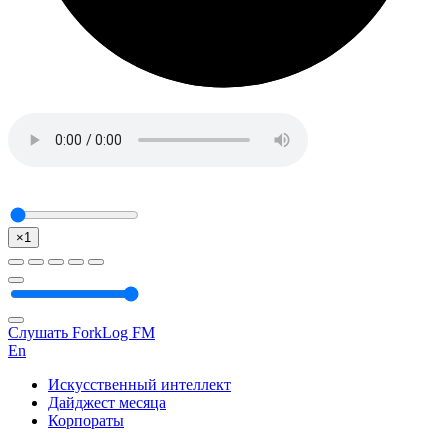
×1
Слушать ForkLog FM
En
Искусственный интеллект
Дайджест месяца
Корпораты