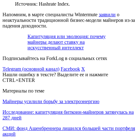
Источник: Hashrate Index.
Напомним, в марте специалисты Wintermute
заявили
о
неактуальности традиционной бизнес-модели майнеров из-за
падения доходности.
Капитуляция или эволюция: почему
майнеры делают ставку на
искусственный интеллект
Подписывайтесь на ForkLog в социальных сетях
Telegram (основной канал)
Facebook
X
Нашли ошибку в тексте? Выделите ее и нажмите
CTRL+ENTER
Материалы по теме
Майнеры усилили борьбу за электроэнергию
Исследование: капитуляция биткоин-майнеров затянулась на
287 дней
СМИ: фонд Ашенбреннера лишился большей части портфеля
акций