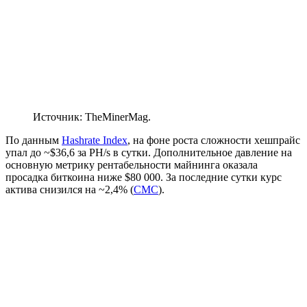
Источник: TheMinerMag.
По данным
Hashrate Index
, на фоне роста сложности
хешпрайс
упал до ~$36,6 за PH/s в сутки. Дополнительное давление на
основную метрику рентабельности майнинга оказала
просадка биткоина ниже $80 000. За последние сутки курс
актива снизился на ~2,4% (
CMC
).