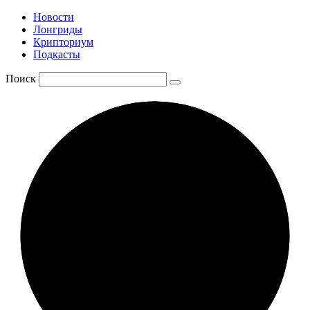
Новости
Лонгриды
Крипториум
Подкасты
Поиск