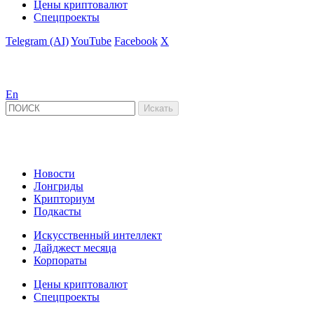
Цены криптовалют
Спецпроекты
Telegram (AI)
YouTube
Facebook
X
En
Новости
Лонгриды
Крипториум
Подкасты
Искусственный интеллект
Дайджест месяца
Корпораты
Цены криптовалют
Спецпроекты