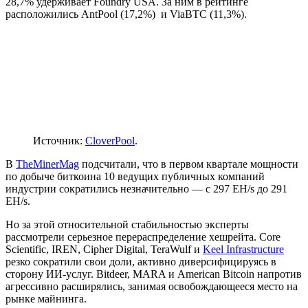
28,7% удерживает Foundry USA. За ним в рейтинге
расположились AntPool (17,2%) и ViaBTC (11,3%).
Источник:
CloverPool
.
В
TheMinerMag
подсчитали, что в первом квартале мощности
по добыче биткоина 10 ведущих публичных компаний
индустрии сократились незначительно — с 297 EH/s до 291
EH/s.
Но за этой относительной стабильностью эксперты
рассмотрели серьезное перераспределение хешрейта. Core
Scientific, IREN, Cipher Digital, TeraWulf и
Keel Infrastructure
резко сократили свои доли, активно диверсифицируясь в
сторону ИИ-услуг. Bitdeer, MARA и American Bitcoin напротив
агрессивно расширялись, занимая освобождающееся место на
рынке майнинга.