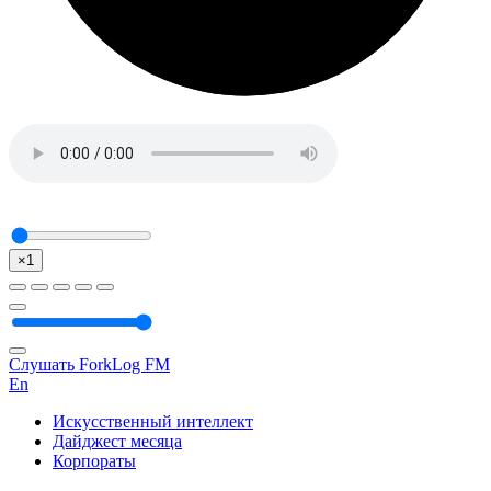
×1
Слушать ForkLog FM
En
Искусственный интеллект
Дайджест месяца
Корпораты