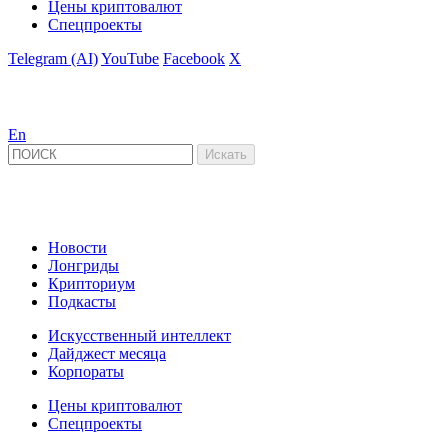
Цены криптовалют
Спецпроекты
Telegram (AI)
YouTube
Facebook
X
En
Новости
Лонгриды
Крипториум
Подкасты
Искусственный интеллект
Дайджест месяца
Корпораты
Цены криптовалют
Спецпроекты