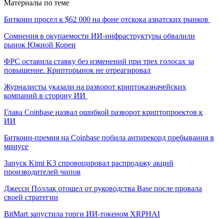
Материалы по теме
Биткоин просел к $62 000 на фоне отскока азиатских рынков
Сомнения в окупаемости ИИ-инфраструктуры обвалили
рынок Южной Кореи
ФРС оставила ставку без изменений при трех голосах за
повышение. Крипторынок не отреагировал
Журналисты указали на разворот криптоказначейских
компаний в сторону ИИ
Глава Coinbase назвал ошибкой разворот криптопроектов к
ИИ
Биткоин-премия на Coinbase побила антирекорд пребывания в
минусе
Запуск Kimi K3 спровоцировал распродажу акций
производителей чипов
Джесси Поллак отошел от руководства Base после провала
своей стратегии
BitMart запустила торги ИИ-токеном XRPHAI