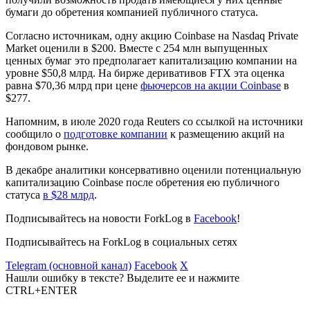
бумаги до обретения компанией публичного статуса.
Согласно источникам, одну акцию Coinbase на Nasdaq Private
Market оценили в $200. Вместе с 254 млн выпущенных
ценных бумаг это предполагает капитализацию компании на
уровне $50,8 млрд. На бирже деривативов FTX эта оценка
равна $70,36 млрд при цене
фьючерсов на акции Coinbase
в
$277.
Напомним, в июле 2020 года Reuters со ссылкой на источники
сообщило о
подготовке компании
к размещению акций на
фондовом рынке.
В декабре аналитики консервативно оценили потенциальную
капитализацию Coinbase после обретения ею публичного
статуса
в $28 млрд
.
Подписывайтесь на новости ForkLog в
Facebook
!
Подписывайтесь на ForkLog в социальных сетях
Telegram (основной канал)
Facebook
X
Нашли ошибку в тексте? Выделите ее и нажмите
CTRL+ENTER