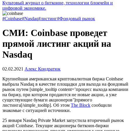
Культовый журнал о биткоине, технологии блокчейн и
цифровой экономике.
#Coinbase
#Nasdaq
#листинг
#Фондовый рынок
СМИ: Coinbase проведет
прямой листинг акций на
Nasdaq
02.02.2021
Алекс Кондратюк
Крупнейшая американская криптовалютная биржа Coinbase
выбрала Nasdaq в качестве площадки для выхода на фондовый
рынок путем [simple_tooltip content=’процесс выхода компании
на биржу, при котором продаются не новые акции, а уже
существующие бумаги акционеров’]прямого
листинга[/simple_tooltip]. Об этом
The Block
сообщили
знакомые с ситуацией источники.
25 января Nasdaq Private Market запустила вторичный рынок
акций Coinbase. Текущие акционеры биткоин-биржи
получили возможность продать имеющиеся у них ценные