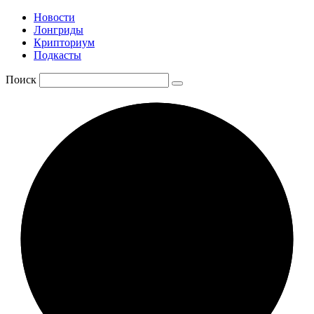
Новости
Лонгриды
Крипториум
Подкасты
Поиск