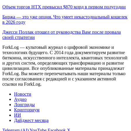
Объем торгов HTX превысил $870 млрд в первом полугодии
Биржа — это уже опция. Что умеет некастодиальный кошелек
в 2026 году
Джесси Поллак отошел от руководства Base после провала
своей стратегии
ForkLog — культовый журнал о цифровой экономике и
технологиях будущего. С 2014 года документируем развитие
биткоина, искусственного интеллекта, квантовых технологий
и других систем, определяющих трансформацию и развитие
цивилизации.
Все опубликованные материалы принадлежат
ForkLog. Вы можете перепечатывать наши материалы только
после согласования с редакцией и с указанием активной
ссылки на ForkLog.
Новости
Аудио
Лонгриды
Крипториум
ИИ
Дайджест месяца
Telegram (AI)
YouTube
Facebook
X