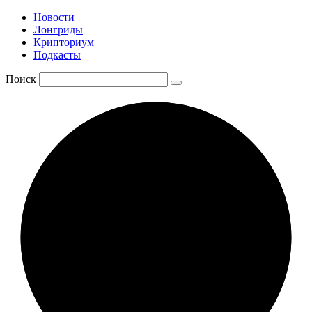
Новости
Лонгриды
Крипториум
Подкасты
Поиск