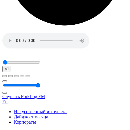
×1
Слушать ForkLog FM
En
Искусственный интеллект
Дайджест месяца
Корпораты