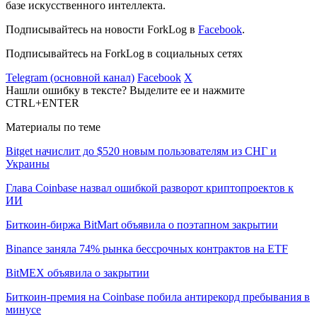
базе искусственного интеллекта.
Подписывайтесь на новости ForkLog в
Facebook
.
Подписывайтесь на ForkLog в социальных сетях
Telegram (основной канал)
Facebook
X
Нашли ошибку в тексте? Выделите ее и нажмите
CTRL+ENTER
Материалы по теме
Bitget начислит до $520 новым пользователям из СНГ и
Украины
Глава Coinbase назвал ошибкой разворот криптопроектов к
ИИ
Биткоин-биржа BitMart объявила о поэтапном закрытии
Binance заняла 74% рынка бессрочных контрактов на ETF
BitMEX объявила о закрытии
Биткоин-премия на Coinbase побила антирекорд пребывания в
минусе