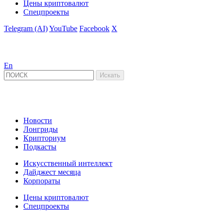
Цены криптовалют
Спецпроекты
Telegram (AI)
YouTube
Facebook
X
En
Новости
Лонгриды
Крипториум
Подкасты
Искусственный интеллект
Дайджест месяца
Корпораты
Цены криптовалют
Спецпроекты