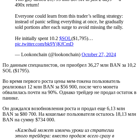
490x return!
Everyone could learn from this trader’s selling strategy:
instead of panic selling everything at once, he gradually
sold portions after each surge to avoid missing the rally.
He initially spent 10.2
$SOL
($1,795)…
pic.twitter.com/bk9YjKfCmD
— Lookonchain (@lookonchain)
October 27, 2024
По данным специалистов, он приобрел 36,27 млн BAN за 10,2
SOL ($1795).
Во время первого роста цены мем-токена пользователь
реализовал 12 млн BAN за $56 900, после чего монета
обвалилась почти на 90%. Однако трейдер не продал остаток в
панике.
Он дождался возобновления роста и продал еще 6,13 млн
BAN за $80 700. На кошельке пользователя осталось 18,13 млн
BAN на сумму $734 000.
«Каждый может извлечь уроки из стратегии
этого трейдера: вместо продаж всего сразу в