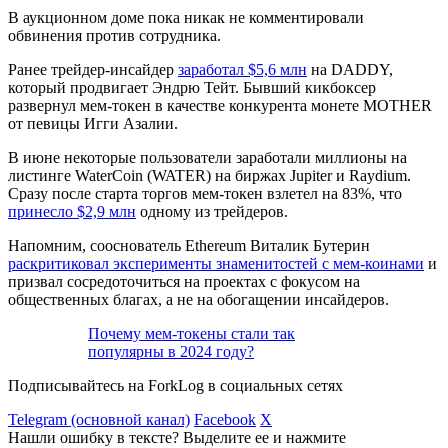
В аукционном доме пока никак не комментировали
обвинения против сотрудника.
Ранее трейдер-инсайдер
заработал $5,6 млн
на DADDY,
который продвигает Эндрю Тейт. Бывший кикбоксер
развернул мем-токен в качестве конкурента монете MOTHER
от певицы Игги Азалии.
В июне некоторые пользователи заработали миллионы на
листинге WaterCoin (WATER) на биржах Jupiter и Raydium.
Сразу после старта торгов мем-токен взлетел на 83%, что
принесло $2,9 млн
одному из трейдеров.
Напомним, сооснователь Ethereum Виталик Бутерин
раскритиковал эксперименты знаменитостей с мем-коинами
и
призвал сосредоточиться на проектах с фокусом на
общественных благах, а не на обогащении инсайдеров.
Почему мем-токены стали так
популярны в 2024 году?
Подписывайтесь на ForkLog в социальных сетях
Telegram (основной канал)
Facebook
X
Нашли ошибку в тексте? Выделите ее и нажмите