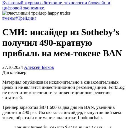
Культовый журнал о биткоине, технологии блокчейн и
цифровой экономике.
#мемы
#Трейдинг
СМИ: инсайдер из Sotheby’s
получил 490-кратную
прибыль на мем-токене BAN
27.10.2024
Алексей Быков
Дисклеймер
Материал опубликован исключительно в ознакомительных
целях и не является инвестиционной рекомендацией. ForkLog
не несет ответственности за инвестиционные решения
читателей.
Трейдер заработал $871 600 за два дня на BAN, увеличив
депозит в 490 раз. Им оказался инсайдер, выпустивший мем-
токен, обратили внимание аналитики Lookonchain.
This guy turned $1,795 into $873K in just 2 days — a