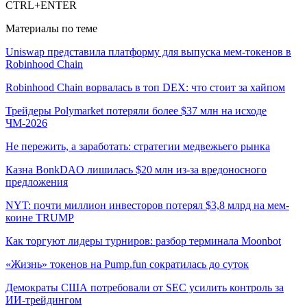
CTRL+ENTER
Материалы по теме
Uniswap представила платформу для выпуска мем-токенов в
Robinhood Chain
Robinhood Chain ворвалась в топ DEX: что стоит за хайпом
Трейдеры Polymarket потеряли более $37 млн на исходе
ЧМ-2026
Не пережить, а заработать: стратегии медвежьего рынка
Казна BonkDAO лишилась $20 млн из-за вредоносного
предложения
NYT: почти миллион инвесторов потерял $3,8 млрд на мем-
коине TRUMP
Как торгуют лидеры турниров: разбор терминала Moonbot
«Жизнь» токенов на Pump.fun сократилась до суток
Демократы США потребовали от SEC усилить контроль за
ИИ-трейдингом