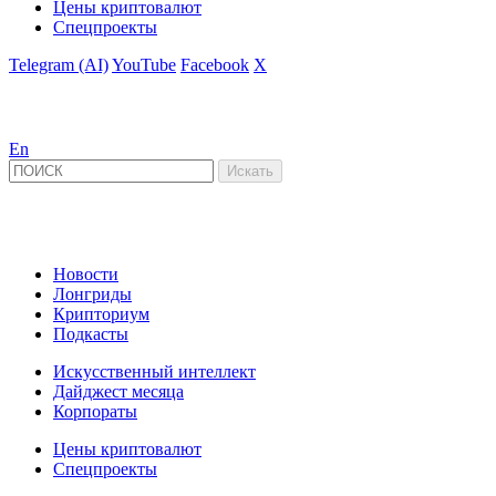
Цены криптовалют
Спецпроекты
Telegram (AI)
YouTube
Facebook
X
En
Новости
Лонгриды
Крипториум
Подкасты
Искусственный интеллект
Дайджест месяца
Корпораты
Цены криптовалют
Спецпроекты