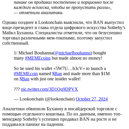
панике он продавал постепенно и порционно после
каждого всплеска, чтобы не пропустить ралли»,
— отметили аналитики.
Однако позднее в Lookonchain выяснили, что BAN выпустил
вице-президент и глава отдела цифрового искусства Sotheby’s
Майкл Буханна. Специалисты отметили, что он безуспешно
торговал различными мем-токенами, поэтому запустил
собственный.
1/ Michael Bouhanna(
@michaelbouhanna
) bought
many
#MEMEcoins
but made almost no money!
So he used his wallet «5W7U…b3cV» to launch a
#MEMEcoin
named
$Ban
and made more than $1M
on
$Ban
with just one insider wallet!
???
pic.twitter.com/3D1Qq9DPVX
— Lookonchain (@lookonchain)
October 27, 2024
Аналитики обвинили Буханну в инсайдерской торговле с
помощью отдельного кошелька. По их данным, именно топ-
менеджер Sotheby’s успешно продавал BAN на росте и не
поддавался панике на падении.