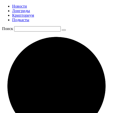
Новости
Лонгриды
Крипториум
Подкасты
Поиск