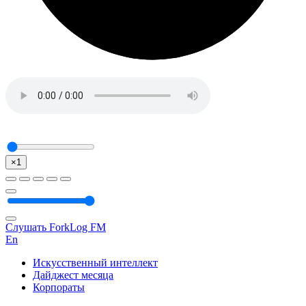
×1
Слушать ForkLog FM
En
Искусственный интеллект
Дайджест месяца
Корпораты