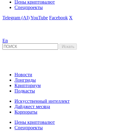
Цены криптовалют
Спецпроекты
Telegram (AI)
YouTube
Facebook
X
En
Новости
Лонгриды
Крипториум
Подкасты
Искусственный интеллект
Дайджест месяца
Корпораты
Цены криптовалют
Спецпроекты