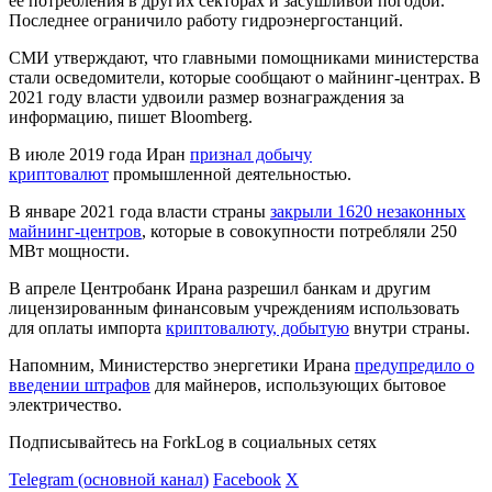
ее потребления в других секторах и засушливой погодой.
Последнее ограничило работу гидроэнергостанций.
СМИ утверждают, что главными помощниками министерства
стали осведомители, которые сообщают о майнинг-центрах. В
2021 году власти удвоили размер вознаграждения за
информацию, пишет Bloomberg.
В июле 2019 года Иран
признал добычу
криптовалют
промышленной деятельностью.
В январе 2021 года власти страны
закрыли 1620 незаконных
майнинг-центров
, которые в совокупности потребляли 250
МВт мощности.
В апреле Центробанк Ирана разрешил банкам и другим
лицензированным финансовым учреждениям использовать
для оплаты импорта
криптовалюту, добытую
внутри страны.
Напомним, Министерство энергетики Ирана
предупредило о
введении штрафов
для майнеров, использующих бытовое
электричество.
Подписывайтесь на ForkLog в социальных сетях
Telegram (основной канал)
Facebook
X