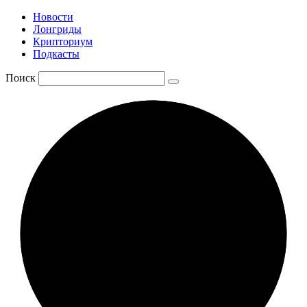
Новости
Лонгриды
Крипториум
Подкасты
Поиск