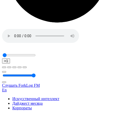
×1
Слушать ForkLog FM
En
Искусственный интеллект
Дайджест месяца
Корпораты