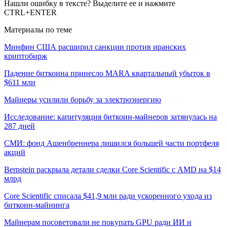
Нашли ошибку в тексте? Выделите ее и нажмите
CTRL+ENTER
Материалы по теме
Минфин США расширил санкции против иранских
криптобирж
Падение биткоина принесло MARA квартальный убыток в
$611 млн
Майнеры усилили борьбу за электроэнергию
Исследование: капитуляция биткоин-майнеров затянулась на
287 дней
СМИ: фонд Ашенбреннера лишился большей части портфеля
акций
Bernstein раскрыла детали сделки Core Scientific с AMD на $14
млрд
Core Scientific списала $41,9 млн ради ускоренного ухода из
биткоин-майнинга
Майнерам посоветовали не покупать GPU ради ИИ и