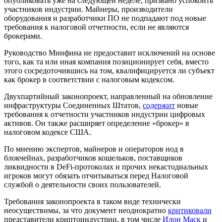
опубликовать уже на следующей неделе, призвано успокоить
участников индустрии. Майнеры, производители
оборудования и разработчики ПО не подпадают под новые
требования к налоговой отчетности, если не являются
брокерами.
Руководство Минфина не предоставит исключений на основе
того, как та или иная компания позиционирует себя, вместо
этого сосредоточившись на том, квалифицируется ли субъект
как брокер в соответствии с налоговым кодексом.
Двухпартийный законопроект, направленный на обновление
инфраструктуры Соединенных Штатов,
содержит
новые
требования к отчетности участников индустрии цифровых
активов. Он также расширяет определение «брокер» в
налоговом кодексе США.
По мнению экспертов, майнеров и операторов нод в
блокчейнах, разработчиков кошельков, поставщиков
ликвидности в
DeFi
-протоколах и прочих некастодиальных
игроков могут обязать отчитываться перед Налоговой
службой о деятельности своих пользователей.
Требования законопроекта в таком виде технически
неосуществимы, за что документ неоднократно
критиковали
представители криптоиндустрии, в том числе
Илон Маск
и