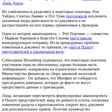
Джек Дорси
.
Их озабоченность разделяют и некоторые сенаторы. Рон
Уайден, Синтиа Ламмис и Пэт Туми
предложили
исключить
указанные виды деятельности из документа и не
распространять на них нормы, применимые к брокерам.
Один из авторов законопроекта — Роб Портман — совместно
с Марком Уорнером и Кирстен Синема
представили
конкурирующую поправку. Из-за процедурных проблем
изменения в документ не приняли, он
ушел в Палату
представителей в изначальном виде
.
Собеседник Bloomberg подчеркнул, что некоторые опасения
участников отрасли обоснованы, однако большая часть
лоббирования «направлена на ограничение полномочий
Министерства финансов по сбору законной налоговой
информации». Он добавил, что Минфин не собирается
преследовать компании, которые де-факто не могут
предоставить данные о транзакциях.
Лица, желающие пересмотреть формулировки законопроекта
в Палате представителей, вряд ли добьются успеха, поскольку
изменение раздела о криптовалютах откроет весь документ
для дополнительных правок. Поэтому руководство