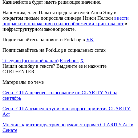
Казначейства будет иметь решающее значение.
Напомним, член Палаты представителей Анна Эшу в
открытом письме попросила спикера Нэнси Пелоси
внести
поправки в положения о налогообложении криптовалют
в
инфраструктурном законопроекте.
Подписывайтесь на новости ForkLog в
VK
.
Подписывайтесь на ForkLog в социальных сетях
Telegram (основной канал)
Facebook
X
Нашли ошибку в тексте? Выделите ее и нажмите
CTRL+ENTER
Материалы по теме
Сенат США перенес голосование по CLARITY Act на
сентябрь
Сенат США «зашел в тупик» в вопросе принятия CLARITY
Act
Мнение: криптоиндустрия переживет провал CLARITY Act в
Сенате