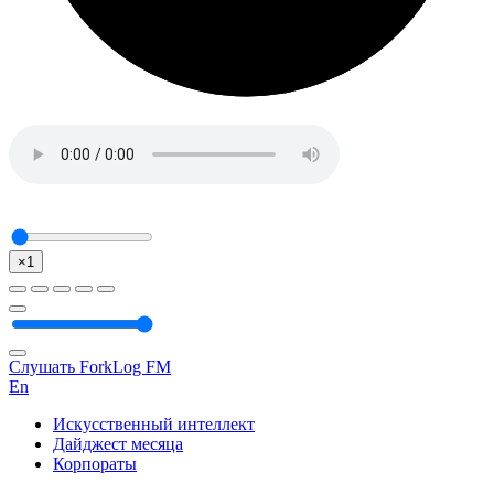
×1
Слушать ForkLog FM
En
Искусственный интеллект
Дайджест месяца
Корпораты