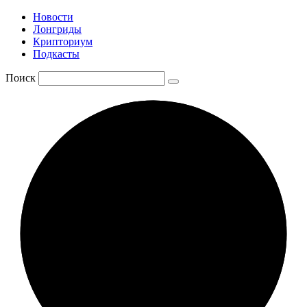
Новости
Лонгриды
Крипториум
Подкасты
Поиск