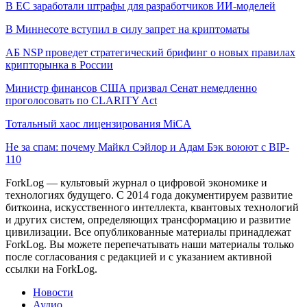
В ЕС заработали штрафы для разработчиков ИИ-моделей
В Миннесоте вступил в силу запрет на криптоматы
АБ NSP проведет стратегический брифинг о новых правилах
крипторынка в России
Министр финансов США призвал Сенат немедленно
проголосовать по CLARITY Act
Тотальный хаос лицензирования MiCA
Не за спам: почему Майкл Сэйлор и Адам Бэк воюют с BIP-
110
ForkLog — культовый журнал о цифровой экономике и
технологиях будущего. С 2014 года документируем развитие
биткоина, искусственного интеллекта, квантовых технологий
и других систем, определяющих трансформацию и развитие
цивилизации.
Все опубликованные материалы принадлежат
ForkLog. Вы можете перепечатывать наши материалы только
после согласования с редакцией и с указанием активной
ссылки на ForkLog.
Новости
Аудио