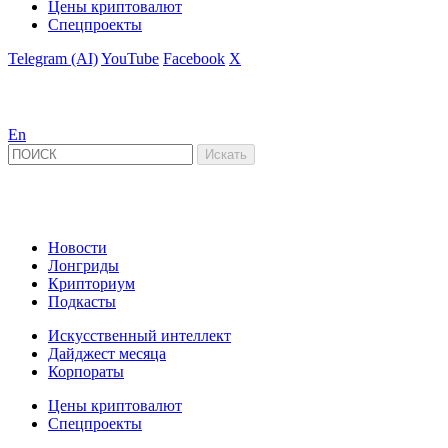
Цены криптовалют
Спецпроекты
Telegram (AI)
YouTube
Facebook
X
En
Новости
Лонгриды
Крипториум
Подкасты
Искусственный интеллект
Дайджест месяца
Корпораты
Цены криптовалют
Спецпроекты