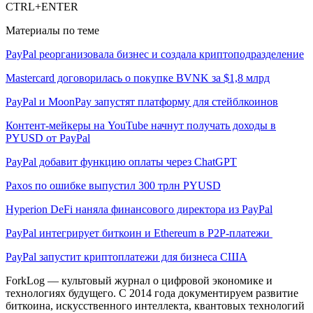
CTRL+ENTER
Материалы по теме
PayPal реорганизовала бизнес и создала криптоподразделение
Mastercard договорилась о покупке BVNK за $1,8 млрд
PayPal и MoonPay запустят платформу для стейблкоинов
Контент-мейкеры на YouTube начнут получать доходы в
PYUSD от PayPal
PayPal добавит функцию оплаты через ChatGPT
Paxos по ошибке выпустил 300 трлн PYUSD
Hyperion DeFi наняла финансового директора из PayPal
PayPal интегрирует биткоин и Ethereum в P2P-платежи
PayPal запустит криптоплатежи для бизнеса США
ForkLog — культовый журнал о цифровой экономике и
технологиях будущего. С 2014 года документируем развитие
биткоина, искусственного интеллекта, квантовых технологий