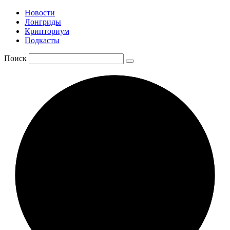
Новости
Лонгриды
Крипториум
Подкасты
Поиск