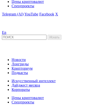
Цены криптовалют
Спецпроекты
Telegram (AI)
YouTube
Facebook
X
En
Новости
Лонгриды
Крипториум
Подкасты
Искусственный интеллект
Дайджест месяца
Корпораты
Цены криптовалют
Спецпроекты