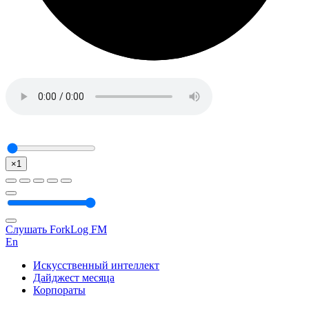
×1
Слушать ForkLog FM
En
Искусственный интеллект
Дайджест месяца
Корпораты