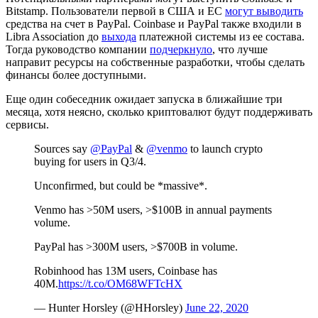
Bitstamp. Пользователи первой в США и ЕС
могут выводить
средства на счет в PayPal. Coinbase и PayPal также входили в
Libra Association до
выхода
платежной системы из ее состава.
Тогда руководство компании
подчеркнуло
, что лучше
направит ресурсы на собственные разработки, чтобы сделать
финансы более доступными.
Еще один собеседник ожидает запуска в ближайшие три
месяца, хотя неясно, сколько криптовалют будут поддерживать
сервисы.
Sources say
@PayPal
&
@venmo
to launch crypto
buying for users in Q3/4.
Unconfirmed, but could be *massive*.
Venmo has >50M users, >$100B in annual payments
volume.
PayPal has >300M users, >$700B in volume.
Robinhood has 13M users, Coinbase has
40M.
https://t.co/OM68WFTcHX
— Hunter Horsley (@HHorsley)
June 22, 2020