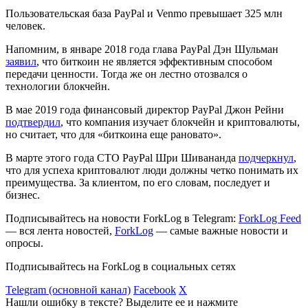
Пользовательская база PayPal и Venmo превышает 325 млн
человек.
Напомним, в январе 2018 года глава PayPal Дэн Шульман
заявил
, что биткоин не является эффективным способом
передачи ценности. Тогда же он лестно отозвался о
технологии блокчейн.
В мае 2019 года финансовый директор PayPal Джон Рейни
подтвердил
, что компания изучает блокчейн и криптовалюты,
но считает, что для «биткоина еще рановато».
В марте этого года CTO PayPal Шри Шивананда
подчеркнул
,
что для успеха криптовалют люди должны четко понимать их
преимущества. За клиентом, по его словам, последует и
бизнес.
Подписывайтесь на новости ForkLog в Telegram:
ForkLog Feed
— вся лента новостей,
ForkLog
— самые важные новости и
опросы.
Подписывайтесь на ForkLog в социальных сетях
Telegram (основной канал)
Facebook
X
Нашли ошибку в тексте? Выделите ее и нажмите