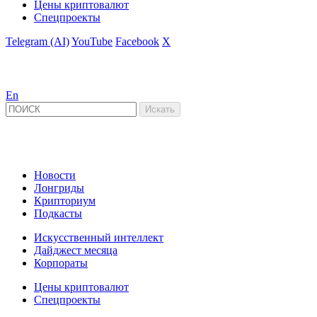
Цены криптовалют
Спецпроекты
Telegram (AI)
YouTube
Facebook
X
En
Новости
Лонгриды
Крипториум
Подкасты
Искусственный интеллект
Дайджест месяца
Корпораты
Цены криптовалют
Спецпроекты