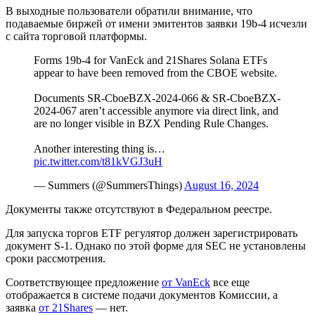
В выходные пользователи обратили внимание, что
подаваемые биржей от имени эмитентов заявки 19b-4 исчезли
с сайта торговой платформы.
Forms 19b-4 for VanEck and 21Shares Solana ETFs
appear to have been removed from the CBOE website.
Documents SR-CboeBZX-2024-066 & SR-CboeBZX-
2024-067 aren’t accessible anymore via direct link, and
are no longer visible in BZX Pending Rule Changes.
Another interesting thing is…
pic.twitter.com/t81kVGJ3uH
— Summers (@SummersThings)
August 16, 2024
Документы также отсутствуют в Федеральном реестре.
Для запуска торгов ETF регулятор должен зарегистрировать
документ S-1. Однако по этой форме для SEC не установлены
сроки рассмотрения.
Соответствующее предложение
от VanEck
все еще
отображается в системе подачи документов Комиссии, а
заявка
от 21Shares
— нет.