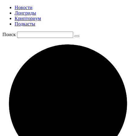
Новости
Лонгриды
Крипториум
Подкасты
Поиск