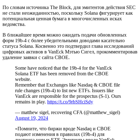
По словам источника The Block, для эмитентов действия SEC
не стали неожиданностью, поскольку Solana фигурирует как
потенциальная ценная бумага в многочисленных исках
ведомства.
В ближайшее время можно ожидать подачи обновленных
форм 19b-4 с более убедительными доводами касательно
статуса Solana. Косвенно это подтвердил глава исследований
цифровых активов в VanEck Мэтью Сигел, прокомментировав
удаление заявки с сайта CBOE.
Some have noticed that the 19b-4 for the VanEck
Solana ETF has been removed from the CBOE
website.
Remember that Exchanges like Nasdaq & CBOE file
rule changes (19b-4) to list new ETFs. Issuers like
VanEck are responsible for the prospectus (S-1). Ours
remains in play.
https://t.co/9rbSHciSdy
— matthew sigel, recovering CFA (@matthew_sigel)
August 19, 2024
«Помните, что биржи вроде Nasdaq и CBOE
подают изменения в правилах (19b-4) для
листинга новых ETF. Эмитенты вроде VanEck