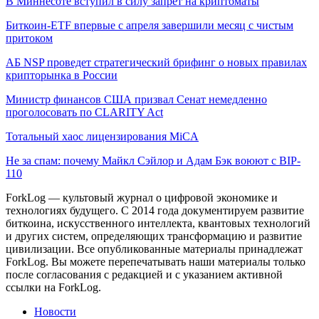
В Миннесоте вступил в силу запрет на криптоматы
Биткоин-ETF впервые с апреля завершили месяц с чистым
притоком
АБ NSP проведет стратегический брифинг о новых правилах
крипторынка в России
Министр финансов США призвал Сенат немедленно
проголосовать по CLARITY Act
Тотальный хаос лицензирования MiCA
Не за спам: почему Майкл Сэйлор и Адам Бэк воюют с BIP-
110
ForkLog — культовый журнал о цифровой экономике и
технологиях будущего. С 2014 года документируем развитие
биткоина, искусственного интеллекта, квантовых технологий
и других систем, определяющих трансформацию и развитие
цивилизации.
Все опубликованные материалы принадлежат
ForkLog. Вы можете перепечатывать наши материалы только
после согласования с редакцией и с указанием активной
ссылки на ForkLog.
Новости