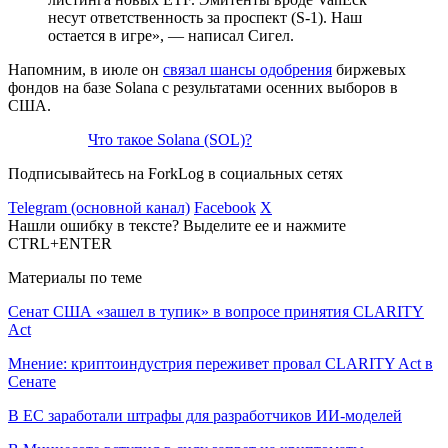
несут ответственность за проспект (S-1). Наш
остается в игре», — написал Сигел.
Напомним, в июле он
связал шансы одобрения
биржевых
фондов на базе Solana с результатами осенних выборов в
США.
Что такое Solana (SOL)?
Подписывайтесь на ForkLog в социальных сетях
Telegram (основной канал)
Facebook
X
Нашли ошибку в тексте? Выделите ее и нажмите
CTRL+ENTER
Материалы по теме
Сенат США «зашел в тупик» в вопросе принятия CLARITY
Act
Мнение: криптоиндустрия переживет провал CLARITY Act в
Сенате
В ЕС заработали штрафы для разработчиков ИИ-моделей