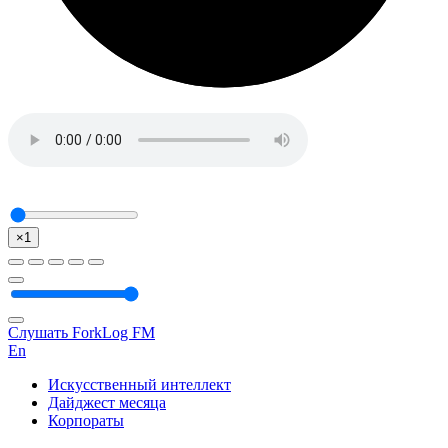
×1
Слушать ForkLog FM
En
Искусственный интеллект
Дайджест месяца
Корпораты