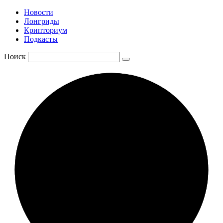
Новости
Лонгриды
Крипториум
Подкасты
Поиск