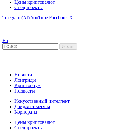
Цены криптовалют
Спецпроекты
Telegram (AI)
YouTube
Facebook
X
En
Новости
Лонгриды
Крипториум
Подкасты
Искусственный интеллект
Дайджест месяца
Корпораты
Цены криптовалют
Спецпроекты