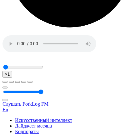
×1
Слушать ForkLog FM
En
Искусственный интеллект
Дайджест месяца
Корпораты