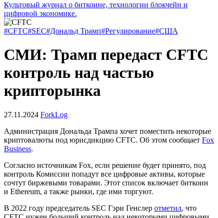
Культовый журнал о биткоине, технологии блокчейн и
цифровой экономике.
#CFTC
#SEC
#Дональд Трамп
#Регулирование
#США
СМИ: Трамп передаст CFTC
контроль над частью
крипторынка
27.11.2024
ForkLog
Администрация Дональда Трампа хочет поместить некоторые
криптовалюты под юрисдикцию
CFTC
. Об этом сообщает
Fox
Business
.
Согласно источникам Fox, если решение будет принято, под
контроль Комиссии попадут все цифровые активы, которые
сочтут биржевыми товарами. Этот список включает биткоин
и Ethereum, а также рынки, где ими торгуют.
В 2022 году председатель
SEC
Гэри Генслер
отметил
, что
CFTC нужен больший контроль над некоторыми цифровыми