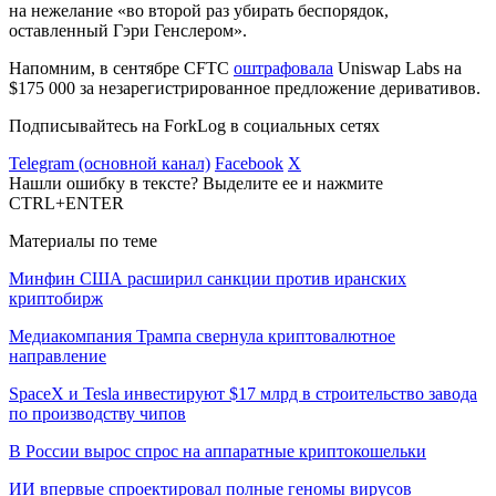
на нежелание «во второй раз убирать беспорядок,
оставленный Гэри Генслером».
Напомним, в сентябре CFTC
оштрафовала
Uniswap Labs на
$175 000 за незарегистрированное предложение деривативов.
Подписывайтесь на ForkLog в социальных сетях
Telegram (основной канал)
Facebook
X
Нашли ошибку в тексте? Выделите ее и нажмите
CTRL+ENTER
Материалы по теме
Минфин США расширил санкции против иранских
криптобирж
Медиакомпания Трампа свернула криптовалютное
направление
SpaceX и Tesla инвестируют $17 млрд в строительство завода
по производству чипов
В России вырос спрос на аппаратные криптокошельки
ИИ впервые спроектировал полные геномы вирусов