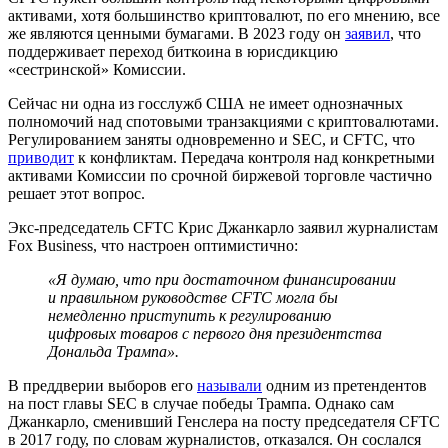
активами, хотя большинство криптовалют, по его мнению, все
же являются ценными бумагами. В 2023 году он
заявил
, что
поддерживает переход биткоина в юрисдикцию
«сестринской» Комиссии.
Сейчас ни одна из госслужб США не имеет однозначных
полномочий над спотовыми транзакциями с криптовалютами.
Регулированием заняты одновременно и SEC, и CFTC, что
приводит
к конфликтам. Передача контроля над конкретными
активами Комиссии по срочной биржевой торговле частично
решает этот вопрос.
Экс-председатель CFTC Крис Джанкарло заявил журналистам
Fox Business, что настроен оптимистично:
«Я думаю, что при достаточном финансировании
и правильном руководстве CFTC могла бы
немедленно приступить к регулированию
цифровых товаров с первого дня президентства
Дональда Трампа».
В преддверии выборов его
называли
одним из претендентов
на пост главы SEC в случае победы Трампа. Однако сам
Джанкарло, сменивший Генслера на посту председателя CFTC
в 2017 году, по словам журналистов, отказался. Он сослался