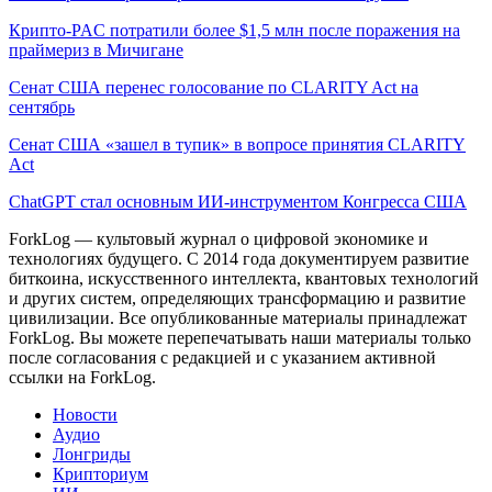
Крипто-PAC потратили более $1,5 млн после поражения на
праймериз в Мичигане
Сенат США перенес голосование по CLARITY Act на
сентябрь
Сенат США «зашел в тупик» в вопросе принятия CLARITY
Act
ChatGPT стал основным ИИ-инструментом Конгресса США
ForkLog — культовый журнал о цифровой экономике и
технологиях будущего. С 2014 года документируем развитие
биткоина, искусственного интеллекта, квантовых технологий
и других систем, определяющих трансформацию и развитие
цивилизации.
Все опубликованные материалы принадлежат
ForkLog. Вы можете перепечатывать наши материалы только
после согласования с редакцией и с указанием активной
ссылки на ForkLog.
Новости
Аудио
Лонгриды
Крипториум