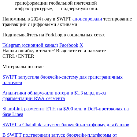
трансформации глобальной платежной
инфраструктуры», — подчеркнули они.
Напомним, в 2024 году в SWIFT
анонсировали
тестирование
транзакций с цифровыми активами.
Подписывайтесь на ForkLog в социальных сетях
Telegram (основной канал)
Facebook
X
Нашли ошибку в тексте? Выделите ее и нажмите
CTRL+ENTER
Материалы по теме
SWIFT запустила блокчейн-систему для трансграничных
платежей
Аналитики обнаружили потери в $1,3 млрд из-за
фрагментации RWA-сегмента
SharpLink разместит ETH на $200 млн в DeFi-протоколах на
базе Linea
SWIFT и Chainlink запустят блокчейн-платформу для банков
В SWIFT подтвердили запуск блокчейн-платформы от