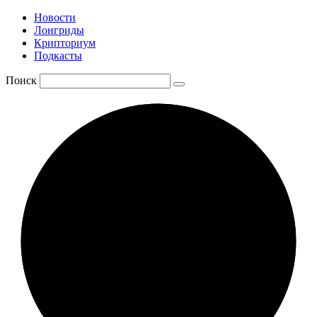
Новости
Лонгриды
Крипториум
Подкасты
Поиск