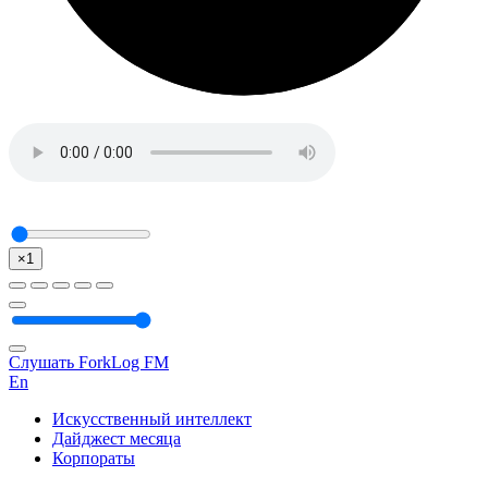
×1
Слушать ForkLog FM
En
Искусственный интеллект
Дайджест месяца
Корпораты