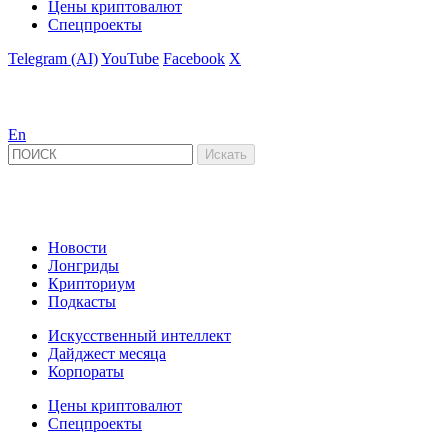
Цены криптовалют
Спецпроекты
Telegram (AI)
YouTube
Facebook
X
En
Новости
Лонгриды
Крипториум
Подкасты
Искусственный интеллект
Дайджест месяца
Корпораты
Цены криптовалют
Спецпроекты