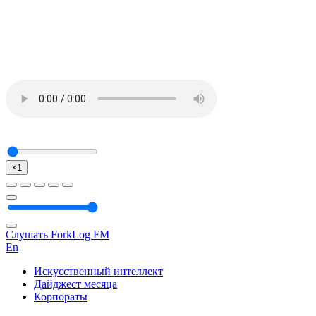
×1
Слушать ForkLog FM
En
Искусственный интеллект
Дайджест месяца
Корпораты