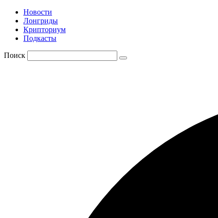
Новости
Лонгриды
Крипториум
Подкасты
Поиск