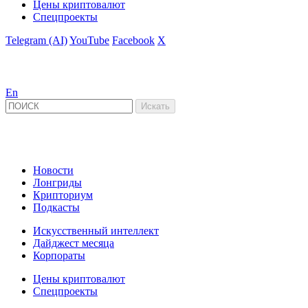
Цены криптовалют
Спецпроекты
Telegram (AI)
YouTube
Facebook
X
En
Новости
Лонгриды
Крипториум
Подкасты
Искусственный интеллект
Дайджест месяца
Корпораты
Цены криптовалют
Спецпроекты