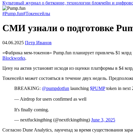
Культовый журнал о биткоине, технологии блокчейн и цифров
#Pump.fun
#Токенсейлы
СМИ узнали о подготовке Pump
04.06.2025
Петр Иванов
«Фабрика мем-токенов» Pump.fun планирует привлечь $1 млрд
Blockworks
.
Цену на актив установят исходя из оценки платформы в $4 млр
Токенсейл может состояться в течение двух недель. Предполо
BREAKING:
@pumpdotfun
launching
$PUMP
token in next 
— Airdrop for users confirmed as well
It's finally coming.
— nextfuckingthing (@nextfckingthing)
June 3, 2025
Согласно Dune Analytics, лаунчпад за время существования зар