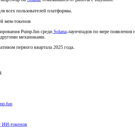
ля всех пользователей платформы.
ей мем-токенов
ирования Pump.fun среди
Solana
-лаунчпадов по мере появления 
 другими механиками.
тивом первого квартала 2025 года.
R
mp.fun
г ИИ-токенов