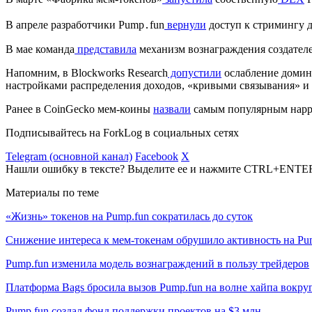
В апреле разработчики Pump․fun
вернули
доступ к стримингу д
В мае команда
представила
механизм вознаграждения создател
Напомним, в Blockworks Research
допустили
ослабление домин
настройками распределения доходов, «кривыми связывания» и
Ранее в CoinGecko мем-коины
назвали
самым популярным нарра
Подписывайтесь на ForkLog в социальных сетях
Telegram (основной канал)
Facebook
X
Нашли ошибку в тексте? Выделите ее и нажмите CTRL+ENTE
Материалы по теме
«Жизнь» токенов на Pump.fun сократилась до суток
Снижение интереса к мем-токенам обрушило активность на Pu
Pump.fun изменила модель вознаграждений в пользу трейдеров
Платформа Bags бросила вызов Pump.fun на волне хайпа вокру
Pump.fun создал фонд поддержки проектов на $3 млн