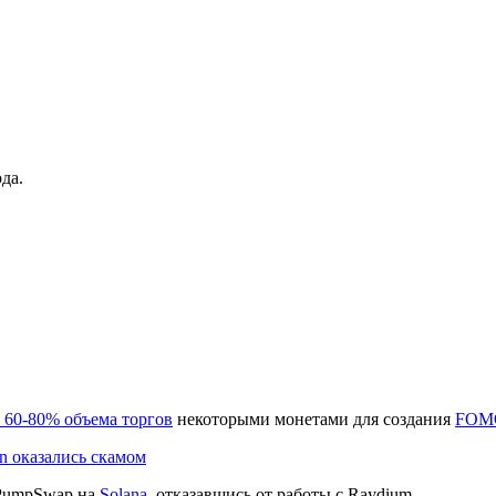
да.
60-80% объема торгов
некоторыми монетами для создания
FOM
n оказались скамом
umpSwap на
Solana
, отказавшись от работы с Raydium.