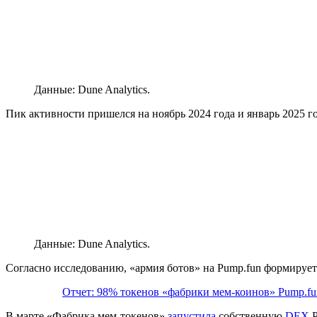
Данные: Dune Analytics.
Пик активности пришелся на ноябрь 2024 года и январь 2025 го
Данные: Dune Analytics.
Согласно исследованию, «армия ботов» на Pump.fun формирует
Отчет: 98% токенов «фабрики мем-коинов» Pump.fu
В марте «Фабрика мем-токенов»
запустила
собственную
DEX
P