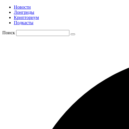
Новости
Лонгриды
Крипториум
Подкасты
Поиск