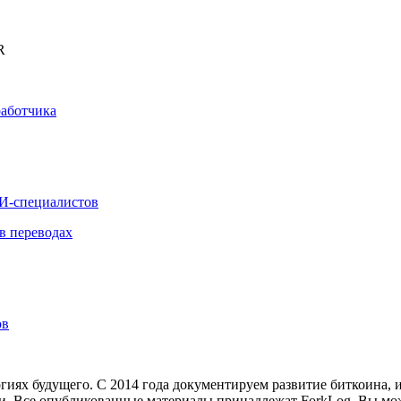
R
работчика
ИИ-специалистов
в переводах
ов
иях будущего. С 2014 года документируем развитие биткоина, 
и.
Все опубликованные материалы принадлежат ForkLog. Вы мож