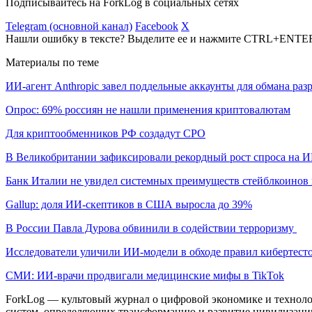
Подписывайтесь на ForkLog в социальных сетях
Telegram (основной канал)
Facebook
X
Нашли ошибку в тексте? Выделите ее и нажмите CTRL+ENTE
Материалы по теме
ИИ-агент Anthropic завел поддельные аккаунты для обмана раз
Опрос: 69% россиян не нашли применения криптовалютам
Для криптообменников РФ создадут СРО
В Великобритании зафиксировали рекордный рост спроса на 
Банк Италии не увидел системных преимуществ стейблкоинов 
Gallup: доля ИИ-скептиков в США выросла до 39%
В России Павла Дурова обвинили в содействии терроризму
Исследователи уличили ИИ-модели в обходе правил кибертест
СМИ: ИИ-врачи продвигали медицинские мифы в TikTok
ForkLog — культовый журнал о цифровой экономике и технолог
систем, определяющих трансформацию и развитие цивилизаци