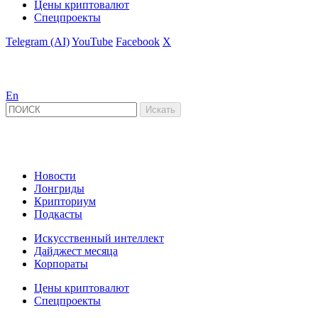
Цены криптовалют
Спецпроекты
Telegram (AI)
YouTube
Facebook
X
En
Новости
Лонгриды
Крипториум
Подкасты
Искусственный интеллект
Дайджест месяца
Корпораты
Цены криптовалют
Спецпроекты