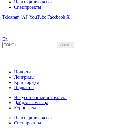
Цены криптовалют
Спецпроекты
Telegram (AI)
YouTube
Facebook
X
En
Новости
Лонгриды
Крипториум
Подкасты
Искусственный интеллект
Дайджест месяца
Корпораты
Цены криптовалют
Спецпроекты