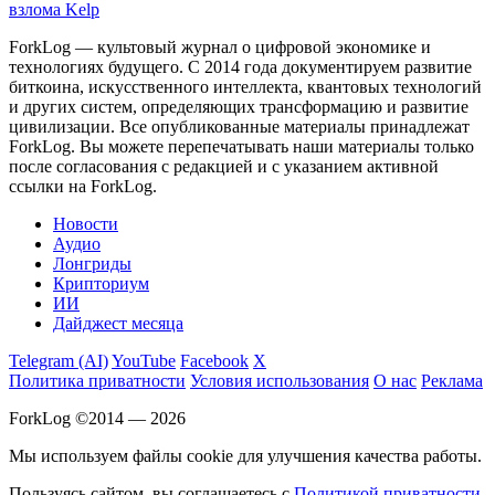
взлома Kelp
ForkLog — культовый журнал о цифровой экономике и
технологиях будущего. С 2014 года документируем развитие
биткоина, искусственного интеллекта, квантовых технологий
и других систем, определяющих трансформацию и развитие
цивилизации.
Все опубликованные материалы принадлежат
ForkLog. Вы можете перепечатывать наши материалы только
после согласования с редакцией и с указанием активной
ссылки на ForkLog.
Новости
Аудио
Лонгриды
Крипториум
ИИ
Дайджест месяца
Telegram (AI)
YouTube
Facebook
X
Политика приватности
Условия использования
О нас
Реклама
ForkLog ©2014 — 2026
Мы используем файлы cookie для улучшения качества работы.
Пользуясь сайтом, вы соглашаетесь с
Политикой приватности
.