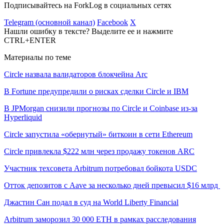
Подписывайтесь на ForkLog в социальных сетях
Telegram (основной канал)
Facebook
X
Нашли ошибку в тексте? Выделите ее и нажмите
CTRL+ENTER
Материалы по теме
Circle назвала валидаторов блокчейна Arc
В Fortune предупредили о рисках сделки Circle и IBM
В JPMorgan снизили прогнозы по Circle и Coinbase из-за
Hyperliquid
Circle запустила «обернутый» биткоин в сети Ethereum
Circle привлекла $222 млн через продажу токенов ARC
Участник техсовета Arbitrum потребовал бойкота USDC
Отток депозитов с Aave за несколько дней превысил $16 млрд
Джастин Сан подал в суд на World Liberty Financial
Arbitrum заморозил 30 000 ETH в рамках расследования