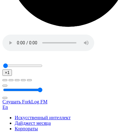
×1
Слушать ForkLog FM
En
Искусственный интеллект
Дайджест месяца
Корпораты