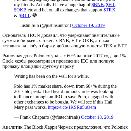
my friends. Actually I have a huge bag of
$BNB
,
$HT
,
$OKB
etc and bet on all exchanges that support
$TRX
&
$BTT
. 😄
— Justin Sun (@justinsuntron)
October 19, 2019
Основатель TRON добавил, что удерживает значительные
суммы в биржевых токенах BNB, HT и OKB, а также
«ставит» на любую биржу, добавляющую монеты TRX и BTT.
Рыночная доля Poloniex упала с 60% на пике 2017 года до 1%.
Circle якобы рассматривал проведение IEO или полную
продажу площадки другому игроку.
Writing has been on the wall for a while.
Polo has 1% market share, down from 60+% during the
2017 btc peak. I had heard rumors Circle was looking
to finance through an IEO to save Polo, engaged with
other exchanges to be bought. We will see if this Hail
Mary pass works.
https://t.co/1KSRu5uQem
— Frank Chaparro (@fintechfrank)
October 18, 2019
Аналитик The Block Ларри Чермак предположил, что Poloniex