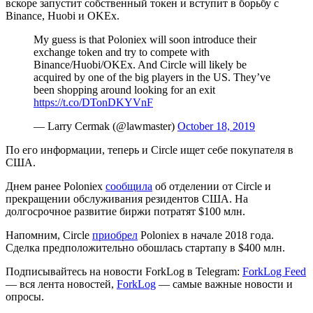
вскоре запустит собственный токен и вступит в борьбу с
Binance, Huobi и OKEx.
My guess is that Poloniex will soon introduce their
exchange token and try to compete with
Binance/Huobi/OKEx. And Circle will likely be
acquired by one of the big players in the US. They’ve
been shopping around looking for an exit
https://t.co/DTonDKYVnF
— Larry Cermak (@lawmaster)
October 18, 2019
По его информации, теперь и Circle ищет себе покупателя в
США.
Днем ранее Poloniex
сообщила
об отделении от Circle и
прекращении обслуживания резидентов США. На
долгосрочное развитие биржи потратят $100 млн.
Напомним, Circle
приобрел
Poloniex в начале 2018 года.
Сделка предположительно обошлась стартапу в $400 млн.
Подписывайтесь на новости ForkLog в Telegram:
ForkLog Feed
— вся лента новостей,
ForkLog
— самые важные новости и
опросы.