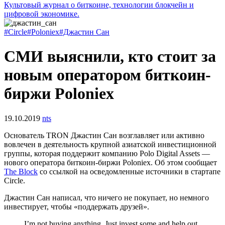
Культовый журнал о биткоине, технологии блокчейн и
цифровой экономике.
#Circle
#Poloniex
#Джастин Сан
СМИ выяснили, кто стоит за
новым оператором биткоин-
биржи Poloniex
19.10.2019
nts
Основатель TRON Джастин Сан возглавляет или активно
вовлечен в деятельность крупной азиатской инвестиционной
группы, которая поддержит компанию Polo Digital Assets —
нового оператора биткоин-биржи Poloniex. Об этом сообщает
The Block
со ссылкой на осведомленные источники в стартапе
Circle.
Джастин Сан написал, что ничего не покупает, но немного
инвестирует, чтобы «поддержать друзей».
I’m not buying anything. Just invest some and help out