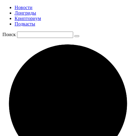
Новости
Лонгриды
Крипториум
Подкасты
Поиск