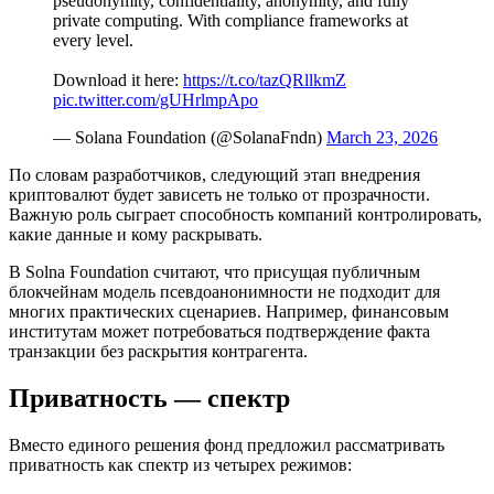
pseudonymity, confidentiality, anonymity, and fully
private computing. With compliance frameworks at
every level.
Download it here:
https://t.co/tazQRllkmZ
pic.twitter.com/gUHrlmpApo
— Solana Foundation (@SolanaFndn)
March 23, 2026
По словам разработчиков, следующий этап внедрения
криптовалют будет зависеть не только от прозрачности.
Важную роль сыграет способность компаний контролировать,
какие данные и кому раскрывать.
В Solna Foundation считают, что присущая публичным
блокчейнам модель псевдоанонимности не подходит для
многих практических сценариев. Например, финансовым
институтам может потребоваться подтверждение факта
транзакции без раскрытия контрагента.
Приватность — спектр
Вместо единого решения фонд предложил рассматривать
приватность как спектр из четырех режимов: