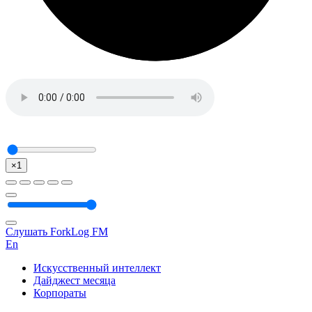
×1
Слушать ForkLog FM
En
Искусственный интеллект
Дайджест месяца
Корпораты