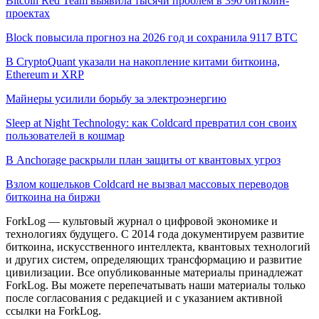
Bitcoin Red Team выявила тысячи проблем в 390 биткоин-
проектах
Block повысила прогноз на 2026 год и сохранила 9117 BTC
В CryptoQuant указали на накопление китами биткоина,
Ethereum и XRP
Майнеры усилили борьбу за электроэнергию
Sleep at Night Technology: как Coldcard превратил сон своих
пользователей в кошмар
В Anchorage раскрыли план защиты от квантовых угроз
Взлом кошельков Coldcard не вызвал массовых переводов
биткоина на биржи
ForkLog — культовый журнал о цифровой экономике и
технологиях будущего. С 2014 года документируем развитие
биткоина, искусственного интеллекта, квантовых технологий
и других систем, определяющих трансформацию и развитие
цивилизации.
Все опубликованные материалы принадлежат
ForkLog. Вы можете перепечатывать наши материалы только
после согласования с редакцией и с указанием активной
ссылки на ForkLog.