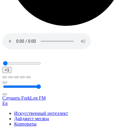
×1
Слушать ForkLog FM
En
Искусственный интеллект
Дайджест месяца
Корпораты