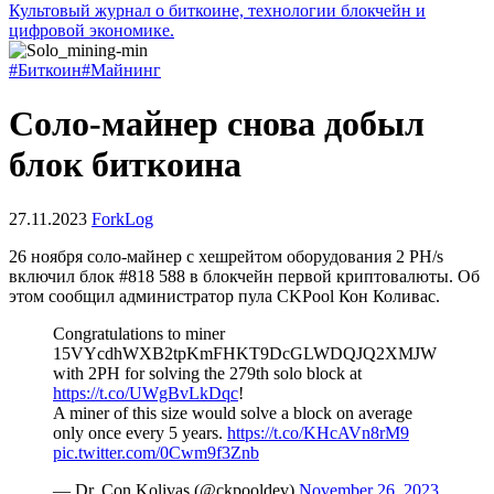
Культовый журнал о биткоине, технологии блокчейн и
цифровой экономике.
#Биткоин
#Майнинг
Соло-майнер снова добыл
блок биткоина
27.11.2023
ForkLog
26 ноября соло-майнер с хешрейтом оборудования 2 PH/s
включил блок #818 588 в блокчейн первой криптовалюты. Об
этом сообщил администратор пула CKPool Кон Коливас.
Congratulations to miner
15VYcdhWXB2tpKmFHKT9DcGLWDQJQ2XMJW
with 2PH for solving the 279th solo block at
https://t.co/UWgBvLkDqc
!
A miner of this size would solve a block on average
only once every 5 years.
https://t.co/KHcAVn8rM9
pic.twitter.com/0Cwm9f3Znb
— Dr. Con Kolivas (@ckpooldev)
November 26, 2023