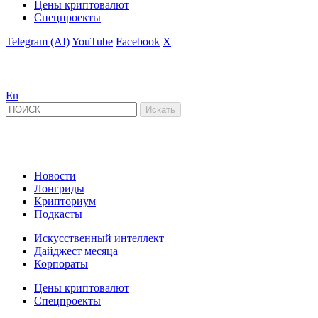
Цены криптовалют
Спецпроекты
Telegram (AI)
YouTube
Facebook
X
En
Новости
Лонгриды
Крипториум
Подкасты
Искусственный интеллект
Дайджест месяца
Корпораты
Цены криптовалют
Спецпроекты