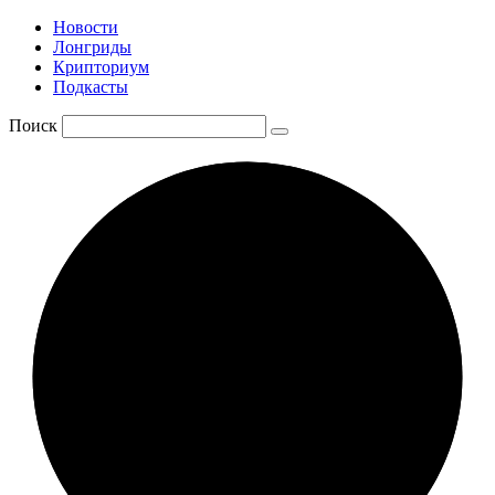
Новости
Лонгриды
Крипториум
Подкасты
Поиск