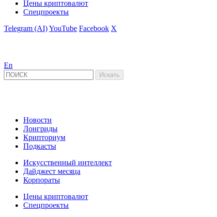
Цены криптовалют
Спецпроекты
Telegram (AI)
YouTube
Facebook
X
En
Новости
Лонгриды
Крипториум
Подкасты
Искусственный интеллект
Дайджест месяца
Корпораты
Цены криптовалют
Спецпроекты