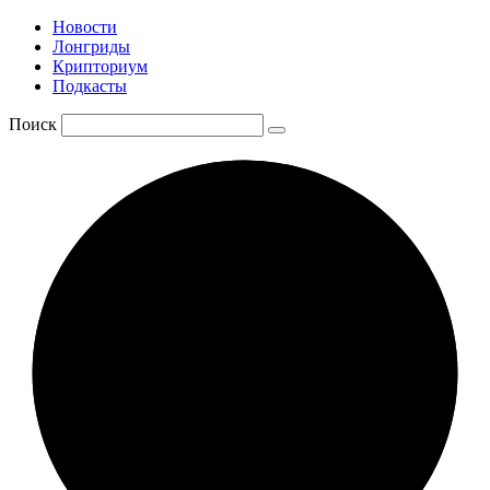
Новости
Лонгриды
Крипториум
Подкасты
Поиск