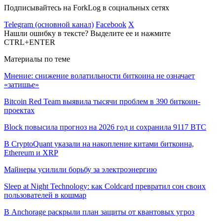
Подписывайтесь на ForkLog в социальных сетях
Telegram (основной канал)
Facebook
X
Нашли ошибку в тексте? Выделите ее и нажмите
CTRL+ENTER
Материалы по теме
Мнение: снижение волатильности биткоина не означает
«затишье»
Bitcoin Red Team выявила тысячи проблем в 390 биткоин-
проектах
Block повысила прогноз на 2026 год и сохранила 9117 BTC
В CryptoQuant указали на накопление китами биткоина,
Ethereum и XRP
Майнеры усилили борьбу за электроэнергию
Sleep at Night Technology: как Coldcard превратил сон своих
пользователей в кошмар
В Anchorage раскрыли план защиты от квантовых угроз