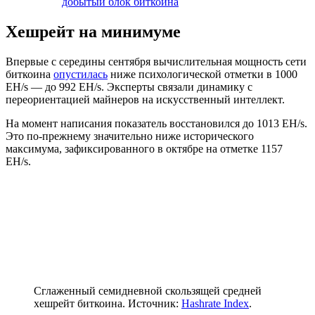
добытый блок биткоина
Хешрейт на минимуме
Впервые с середины сентября вычислительная мощность сети
биткоина
опустилась
ниже психологической отметки в 1000
EH
/s — до 992 EH/s. Эксперты связали динамику с
переориентацией майнеров на искусственный интеллект.
На момент написания показатель восстановился до 1013 EH/s.
Это по-прежнему значительно ниже исторического
максимума, зафиксированного в октябре на отметке 1157
EH/s.
Сглаженный семидневной скользящей средней
хешрейт биткоина. Источник:
Hashrate Index
.