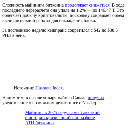
Сложность майнинга биткоина
продолжает снижаться
. В ходе
последнего перерасчета она упала на 1,2% — до 146,47 Т. Это
облегчает добычу криптовалюты, поскольку сокращает объем
вычислительной работы для нахождения блока.
За последнюю неделю
хешпрайс
сократился с $42 до $38,5
PH/s в день.
Источник:
Hashrate Index
.
Напомним, в начале января майнер Canaan
получил
уведомление о возможном делистинге с Nasdaq.
Майнинг в 2025 году: самый жесткий
в истории кризис прибыли на фоне
ATH биткоина