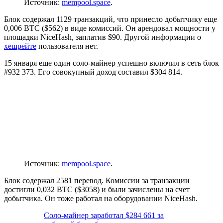
Источник:
mempool.space
.
Блок содержал 1129 транзакций, что принесло добытчику еще
0,006 BTC ($562) в виде комиссий. Он арендовал мощности у
площадки NiceHash, заплатив $90. Другой информации о
хешрейте
пользователя нет.
15 января еще один соло-майнер успешно включил в сеть блок
#932 373. Его совокупный доход составил $304 814.
Источник:
mempool.space
.
Блок содержал 2581 перевод. Комиссии за транзакции
достигли 0,032 BTC ($3058) и были зачислены на счет
добытчика. Он тоже работал на оборудовании NiceHash.
Соло-майнер заработал $284 661 за