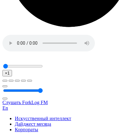
×1
Слушать ForkLog FM
En
Искусственный интеллект
Дайджест месяца
Корпораты