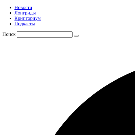
Новости
Лонгриды
Крипториум
Подкасты
Поиск