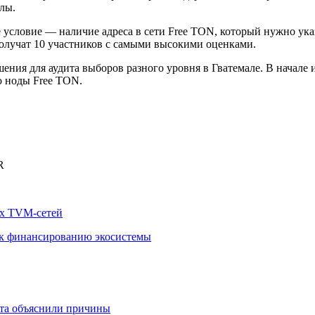
лы.
 условие — наличие адреса в сети Free TON, который нужно ук
 получат 10 участников с самыми высокими оценками.
шения для аудита выборов разного уровня в Гватемале. В начале
ю ноды Free TON.
R
их TVM-сетей
д к финансированию экосистемы
екта объяснили причины