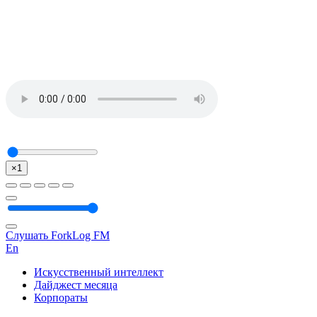
×1
Слушать ForkLog FM
En
Искусственный интеллект
Дайджест месяца
Корпораты