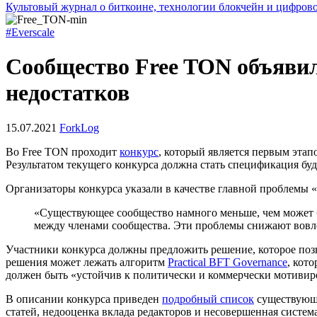
Культовый журнал о биткоине, технологии блокчейн и цифров
#Everscale
Сообщество Free TON объявил
недостатков
15.07.2021
ForkLog
Во Free TON проходит
конкурс
, который является первым этап
Результатом текущего конкурса должна стать спецификация буд
Организаторы конкурса указали в качестве главной проблемы
«Существующее сообщество намного меньше, чем может б
между членами сообщества. Эти проблемы снижают вовле
Участники конкурса должны предложить решение, которое позв
решения может лежать алгоритм
Practical BFT Governance
, кот
должен быть «устойчив к политически и коммерчески мотивир
В описании конкурса приведен
подробный список
существующи
статей, недооценка вклада редакторов и несовершенная система