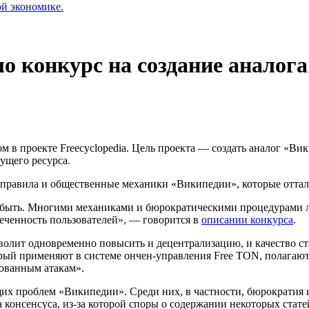
ой экономике.
о конкурс на создание аналога
ом в проекте Freecyclopedia. Цель проекта — создать аналог «Ви
ущего ресурса.
 «правила и общественные механики «Википедии», которые отта
ыть. Многими механиками и бюрократическими процедурами лег
ченность пользователей», — говорится в
описании конкурса
.
олит одновременно повысить и децентрализацию, и качество ст
орый применяют в системе ончен-управления Free TON, полагают 
ованным атакам».
х проблем «Википедии». Среди них, в частности, бюрократия и 
 консенсуса, из-за которой споры о содержании некоторых стате