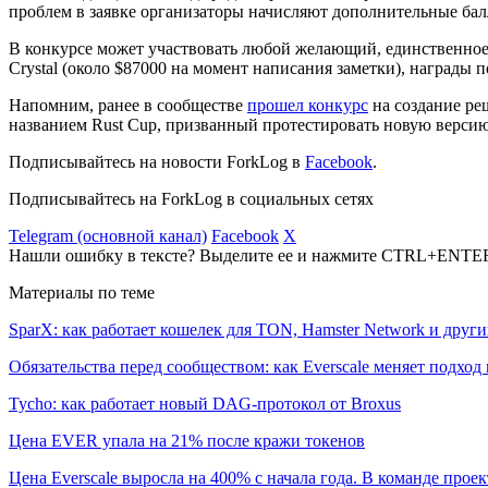
проблем в заявке организаторы начисляют дополнительные бал
В конкурсе может участвовать любой желающий, единственное
Crystal (около $87000 на момент написания заметки), награды
Напомним, ранее в сообществе
прошел конкурс
на создание ре
названием Rust Cup, призванный протестировать новую верси
Подписывайтесь на новости ForkLog в
Facebook
.
Подписывайтесь на ForkLog в социальных сетях
Telegram (основной канал)
Facebook
X
Нашли ошибку в тексте? Выделите ее и нажмите CTRL+ENTE
Материалы по теме
SparX: как работает кошелек для TON, Hamster Network и друг
Обязательства перед сообществом: как Everscale меняет подхо
Tycho: как работает новый DAG-протокол от Broxus
Цена EVER упала на 21% после кражи токенов
Цена Everscale выросла на 400% с начала года. В команде про