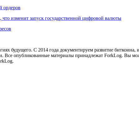
й ордеров
, что изменит запуск государственной цифровой валюты
ресов
иях будущего. С 2014 года документируем развитие биткоина, 
и.
Все опубликованные материалы принадлежат ForkLog. Вы мож
rkLog.