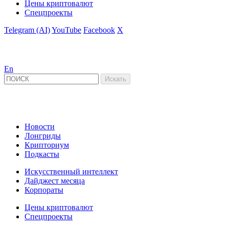
Цены криптовалют
Спецпроекты
Telegram (AI)
YouTube
Facebook
X
En
Новости
Лонгриды
Крипториум
Подкасты
Искусственный интеллект
Дайджест месяца
Корпораты
Цены криптовалют
Спецпроекты