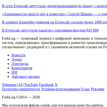
В сети Everscale запустили децентрализованную биржу с книго
«Анонимности просто нет в повестке»: Сергей Шашев — о том
В сервисе блокчейн-доменов на Everscale создали более 1000 ад
В Everscale запустили хакатон с призовым фондом $43 000
ForkLog — культовый журнал о цифровой экономике и технолог
систем, определяющих трансформацию и развитие цивилизаци
согласования с редакцией и с указанием активной ссылки на Fo
Новости
Аудио
Лонгриды
Крипториум
ИИ
Дайджест месяца
Telegram (AI)
YouTube
Facebook
X
Политика приватности
Условия использования
О нас
Реклама
ForkLog ©2014 — 2026
Мы используем файлы cookie для улучшения качества работы.