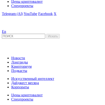
Цены криптовалют
Спецпроекты
Telegram (AI)
YouTube
Facebook
X
En
Новости
Лонгриды
Крипториум
Подкасты
Искусственный интеллект
Дайджест месяца
Корпораты
Цены криптовалют
Спецпроекты