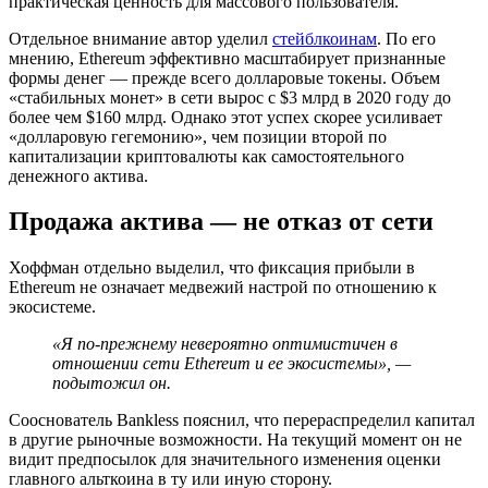
практическая ценность для массового пользователя.
Отдельное внимание автор уделил
стейблкоинам
. По его
мнению, Ethereum эффективно масштабирует признанные
формы денег — прежде всего долларовые токены. Объем
«стабильных монет» в сети вырос с $3 млрд в 2020 году до
более чем $160 млрд. Однако этот успех скорее усиливает
«долларовую гегемонию», чем позиции второй по
капитализации криптовалюты как самостоятельного
денежного актива.
Продажа актива — не отказ от сети
Хоффман отдельно выделил, что фиксация прибыли в
Ethereum не означает медвежий настрой по отношению к
экосистеме.
«Я по-прежнему невероятно оптимистичен в
отношении сети Ethereum и ее экосистемы», —
подытожил он.
Сооснователь Bankless пояснил, что перераспределил капитал
в другие рыночные возможности. На текущий момент он не
видит предпосылок для значительного изменения оценки
главного альткоина в ту или иную сторону.