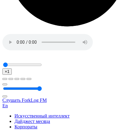
×1
Слушать ForkLog FM
En
Искусственный интеллект
Дайджест месяца
Корпораты