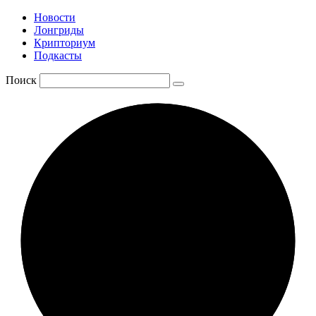
Новости
Лонгриды
Крипториум
Подкасты
Поиск