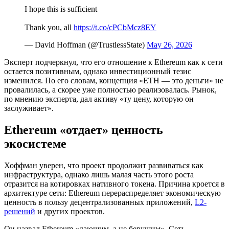
I hope this is sufficient
Thank you, all
https://t.co/cPCbMcz8EY
— David Hoffman (@TrustlessState)
May 26, 2026
Эксперт подчеркнул, что его отношение к Ethereum как к сети
остается позитивным, однако инвестиционный тезис
изменился. По его словам, концепция «ETH — это деньги» не
провалилась, а скорее уже полностью реализовалась. Рынок,
по мнению эксперта, дал активу «ту цену, которую он
заслуживает».
Ethereum «отдает» ценность
экосистеме
Хоффман уверен, что проект продолжит развиваться как
инфраструктура, однако лишь малая часть этого роста
отразится на котировках нативного токена. Причина кроется в
архитектуре сети: Ethereum перераспределяет экономическую
ценность в пользу децентрализованных приложений,
L2-
решений
и других проектов.
Он назвал Ethereum «дающим, а не берущим». Сеть