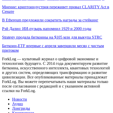
Мнение: криптоиндустрия переживет провал CLARITY Act в
Сенате
В Ethereum предложили сократить награды за стейкинг
Рэй Далио: ИИ-пузырь напомнил 1929 и 2000 годы
Strategy продала биткоины на $105 млн для выкупа STRC
Биткоин-ETF впервые с апреля завершили месяц с чистым
притоком
ForkLog — культовый журнал о цифровой экономике и
технологиях будущего. С 2014 года документируем развитие
биткоина, искусственного интеллекта, квантовых технологий
и других систем, определяющих трансформацию и развитие
цивилизации.
Все опубликованные материалы принадлежат
ForkLog. Вы можете перепечатывать наши материалы только
после согласования с редакцией и с указанием активной
ссылки на ForkLog.
Новости
Аудио
Лонгриды
Крипториум