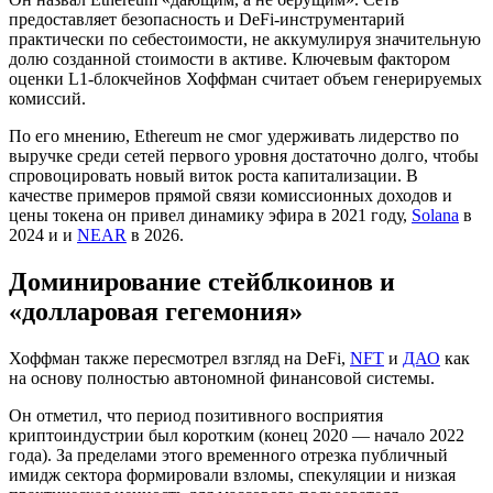
предоставляет безопасность и DeFi-инструментарий
практически по себестоимости, не аккумулируя значительную
долю созданной стоимости в активе. Ключевым фактором
оценки L1-блокчейнов Хоффман считает объем генерируемых
комиссий.
По его мнению, Ethereum не смог удерживать лидерство по
выручке среди сетей первого уровня достаточно долго, чтобы
спровоцировать новый виток роста капитализации. В
качестве примеров прямой связи комиссионных доходов и
цены токена он привел динамику эфира в 2021 году,
Solana
в
2024 и и
NEAR
в 2026.
Доминирование стейблкоинов и
«долларовая гегемония»
Хоффман также пересмотрел взгляд на DeFi,
NFT
и
ДАО
как
на основу полностью автономной финансовой системы.
Он отметил, что период позитивного восприятия
криптоиндустрии был коротким (конец 2020 — начало 2022
года). За пределами этого временного отрезка публичный
имидж сектора формировали взломы, спекуляции и низкая