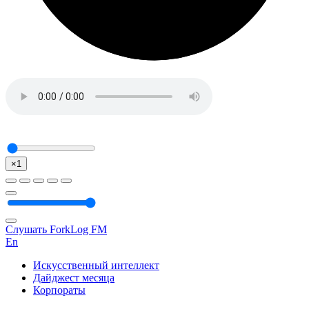
×1
Слушать ForkLog FM
En
Искусственный интеллект
Дайджест месяца
Корпораты