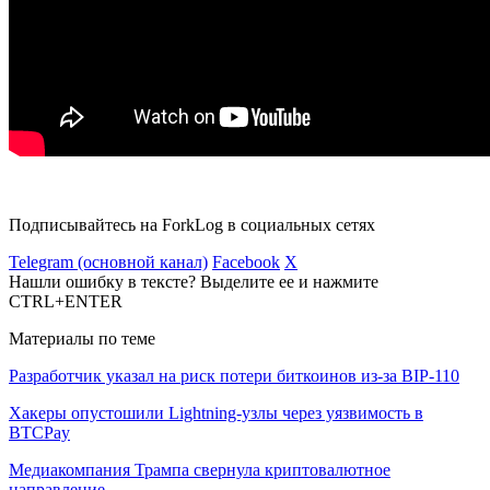
Подписывайтесь на ForkLog в социальных сетях
Telegram (основной канал)
Facebook
X
Нашли ошибку в тексте? Выделите ее и нажмите
CTRL+ENTER
Материалы по теме
Разработчик указал на риск потери биткоинов из-за BIP-110
Хакеры опустошили Lightning-узлы через уязвимость в
BTCPay
Медиакомпания Трампа свернула криптовалютное
направление