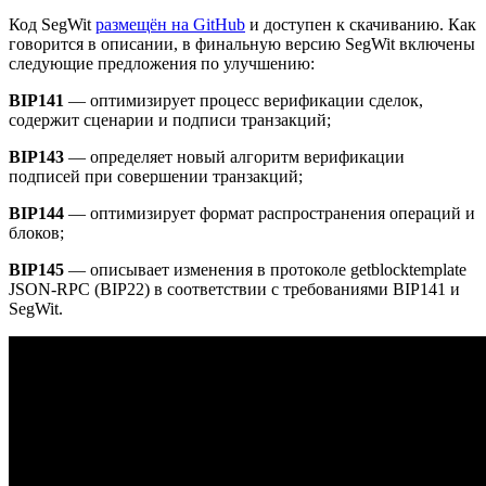
Код SegWit
размещён на GitHub
и доступен к скачиванию. Как
говорится в описании, в финальную версию SegWit включены
следующие предложения по улучшению:
BIP141
— оптимизирует процесс верификации сделок,
содержит сценарии и подписи транзакций;
BIP143
— определяет новый алгоритм верификации
подписей при совершении транзакций;
BIP144
— оптимизирует формат распространения операций и
блоков;
BIP145
— описывает изменения в протоколе getblocktemplate
JSON-RPC (BIP22) в соответствии с требованиями BIP141 и
SegWit.