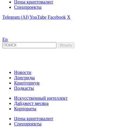
Цены криптовалют
Спецпроекты
Telegram (AI)
YouTube
Facebook
X
En
Новости
Лонгриды
Крипториум
Подкасты
Искусственный интеллект
Дайджест месяца
Корпораты
Цены криптовалют
Спецпроекты