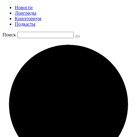
Новости
Лонгриды
Крипториум
Подкасты
Поиск