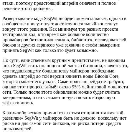
атаки, поэтому предстоящий апгрейд означает и полное
решение этой проблемы.
Развертывание кода SegWit не будет моментальным, однако в
сообществе присутствует достаточно сильный консенсус
вокруг этого решения. Как минимум три разных проекта
тестировали код, в то время как большое количество
провайдеров биткоин-кошельков, библиотек, исследователей
блоков и других сервисов уже заявили о своём намерении
принять SegWit как только это будет возможно.
По сути, единственным крупным препятствием, не дающим
пока SegWit стать полноценной частью биткоина, является то,
что подавляющему большинству майнеров необходимо
сделать апгрейд до той версии клиента ноды Bitcoin Core,
которая сможет его узнать. Сами ноды апгрейда не требуют,
однако этот процесс займёт около 95% майниговой мощности
сети. Только после этого обновление можно будет считать
завершённым, и сеть сможет почувствовать возросшую
эффективность.
Каких-либо веских причин отказаться от принятия «мягкой
развилки» SegWit у майнеров быть не должно, поскольку нет
риска ни для самой сети биткона, ни риска потери средств
пользователей.