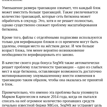
Уменьшение размера транзакции означает, что каждый блок
может вместить больше транзакций. Также увеличивается
количество транзакций, которые сеть биткоина может
обработать в секунду. Это, хотя и не решает полностью,
однако существенно снижает проблему масштабирования
биткоина.
Кроме того, файлы с отделёнными подписями используются
только для верификации блоков и со временем могут быть
удалены, очищая место на жёстком диске. И чем больше
возраст блока, тем менее вероятно возникновение
необходимости верифицировать его заново.
В качестве своего рода бонуса SegWit также автоматически
решает проблему пластичности транзакции – одно из слабых
мест в коде биткоина, оставляющее возможность достаточно
мотивированному злоумышленнику внести изменения в
транзакцию таким образом, чтобы она оказалась не принятой
в блок.
Примечательно, что именно эта проблема была упомянута
Марком Карпелесом в начале 2014 года, когда он пытался
списать на неё огромное количество пропавших средств
печально известной биржи MtGox. SegWit же устраняет цель