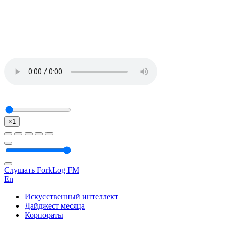
×1
Слушать ForkLog FM
En
Искусственный интеллект
Дайджест месяца
Корпораты