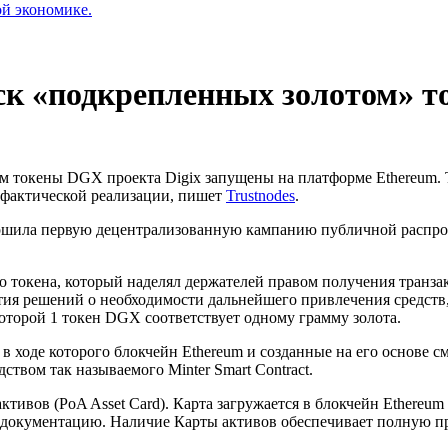
ой экономике.
ск «подкрепленных золотом» 
м токены DGX проекта Digix запущены на платформе Ethereum. Т
о фактической реализации, пишет
Trustnodes
.
вершила первую децентрализованную кампанию публичной распро
о токена, который наделял держателей правом получения транза
тия решений о необходимости дальнейшего привлечения средств,
которой 1 токен DGX соответствует одному грамму золота.
в ходе которого блокчейн Ethereum и созданные на его основе 
ством так называемого Minter Smart Contract.
ивов (PoA Asset Card). Карта загружается в блокчейн Ethereum
 документацию. Наличие Карты активов обеспечивает полную пр