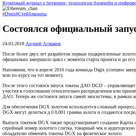
Культовый журнал о биткоине, технологии блокчейн и цифров
#Digix
#Стейблкоины
Состоялся официальный запу
24.03.2018
Андрей Асмаков
После более двух лет разработок первые подкрепленные золото
официально завершило цикл с момента старта проекта и до ег
Напомним, что в апреле 2016 года команда Digix успешно за
млн по курсу на тот момент).
После этого состоялся запуск токена ДАО DGD – управляющег
участия в голосовании относительно распределения или приня
ДАО. Теперь же состоялся запуск самой экосистемы, в рамках 
Для обеспечения DGX золотом используется сложный процесс, 
DGX могут делиться д 0 0,001 грамма золота и создаются посред
Выпуск токенов DGX также предусматривает создание Карты акт
серийный номер золотого слитка, товарный чек и аудиторскую
обладателю обменять токены DGX на физическое золото.