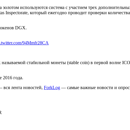
на золотом используются система с участием трех дополнительны
as Inspectorate, который ежегодно проводит проверки количества
токенов DGX.
c.twitter.com/94Mmfr28CA
 называемой стабильной монеты (stable coin) в первой волне ICO
е 2016 года.
 вся лента новостей,
ForkLog
— самые важные новости и опрос
R