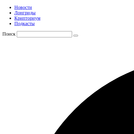
Новости
Лонгриды
Крипториум
Подкасты
Поиск