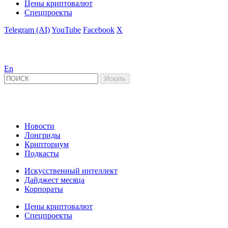
Цены криптовалют
Спецпроекты
Telegram (AI)
YouTube
Facebook
X
En
Новости
Лонгриды
Крипториум
Подкасты
Искусственный интеллект
Дайджест месяца
Корпораты
Цены криптовалют
Спецпроекты