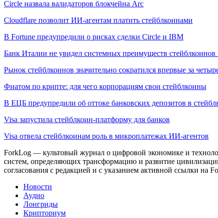
Circle назвала валидаторов блокчейна Arc
Cloudflare позволит ИИ-агентам платить стейблкоинами
В Fortune предупредили о рисках сделки Circle и IBM
Банк Италии не увидел системных преимуществ стейблкоинов 
Рынок стейблкоинов значительно сократился впервые за четыре
Фиатом по крипте: для чего корпорациям свои стейблкоины
В ЕЦБ предупредили об оттоке банковских депозитов в стейб
Visa запустила стейблкоин-платформу для банков
Visa отвела стейблкоинам роль в микроплатежах ИИ-агентов
ForkLog — культовый журнал о цифровой экономике и технолог
систем, определяющих трансформацию и развитие цивилизаци
согласования с редакцией и с указанием активной ссылки на Fo
Новости
Аудио
Лонгриды
Крипториум