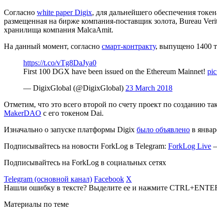
Согласно
white paper Digix
, для дальнейшего обеспечения токе
размещенная на бирже компания-поставщик золота, Bureau Verit
хранилища компания MalcaAmit.
На данный момент, согласно
смарт-контракту
, выпущено 1400 
https://t.co/vTg8DaJya0
First 100 DGX have been issued on the Ethereum Mainnet!
pi
— DigixGlobal (@DigixGlobal)
23 March 2018
Отметим, что это всего второй по счету проект по созданию так
MakerDAO
с его токеном Dai.
Изначально о запуске платформы Digix
было объявлено
в январ
Подписывайтесь на новости ForkLog в Telegram:
ForkLog Live
—
Подписывайтесь на ForkLog в социальных сетях
Telegram (основной канал)
Facebook
X
Нашли ошибку в тексте? Выделите ее и нажмите CTRL+ENTE
Материалы по теме