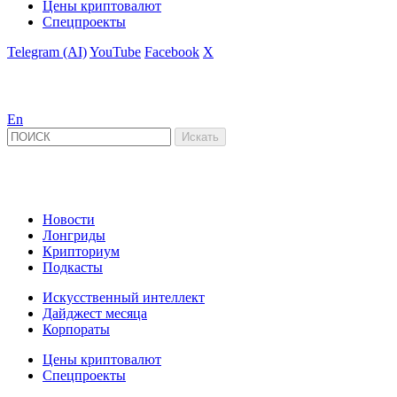
Цены криптовалют
Спецпроекты
Telegram (AI)
YouTube
Facebook
X
En
Новости
Лонгриды
Крипториум
Подкасты
Искусственный интеллект
Дайджест месяца
Корпораты
Цены криптовалют
Спецпроекты