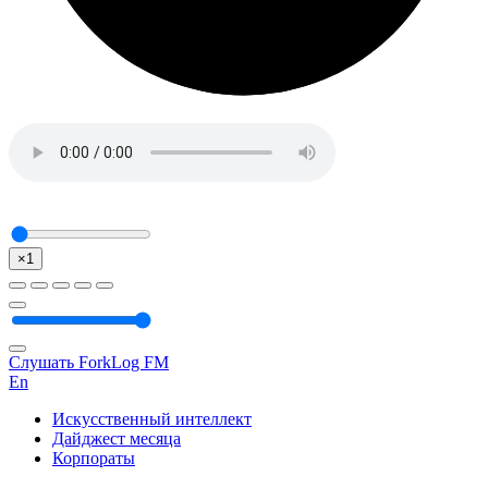
×1
Слушать ForkLog FM
En
Искусственный интеллект
Дайджест месяца
Корпораты