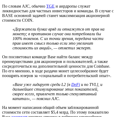
По словам AJC, обычно
TGE
и аирдропы служат
ликвидностью для частных инвесторов и команды. В случае с
BASE основной задачей станет максимизация акционерной
стоимости COIN.
«Держатели бумаг вряд ли откажутся от прав на
монету; в противном случае они потребовали бы
100% токенов. С их точки зрения, передача части
прав имеет смысл только если это увеличит
стоимость их акций», — отметил эксперт.
Он посоветовал команде Base найти баланс между
преимуществами для акционеров и пользователей, а также
сосредоточиться на дополнительной ценности для Coinbase.
По его мнению, в ходе раздачи монет целесообразнее будет
поощрять юзеров за «социальный и потребительский опыт».
«Base уже лидирует среди L2 [в
DeFi
и по
TVL
], и
дальнейшее стимулирование этих показателей,
скорее всего, привлечет только спекулятивный
капитал», — пояснил AJC.
На момент написания общий объем заблокированной
стоимости сети составляет $5,4 млрд. По этому показателю
Base
занимает
шестую строчку в рейтинге крупнейших