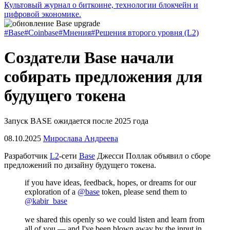
Культовый журнал о биткоине, технологии блокчейн и
цифровой экономике.
#Base
#Coinbase
#Мнения
#Решения второго уровня (L2)
Создатели Base начали
собирать предложения для
будущего токена
Запуск BASE ожидается после 2025 года
08.10.2025
Мирослава Андреева
Разработчик
L2
-сети
Base
Джесси Поллак объявил о сборе
предложений по дизайну будущего токена.
if you have ideas, feedback, hopes, or dreams for our
exploration of a
@base
token, please send them to
@kabir_base
we shared this openly so we could listen and learn from
all of you — and I've been blown away by the input in