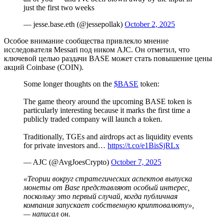
just the first two weeks
— jesse.base.eth (@jessepollak)
October 2, 2025
Особое внимание сообщества привлекло мнение
исследователя Messari под ником AJC. Он отметил, что
ключевой целью раздачи BASE может стать повышение цены
акций Coinbase (COIN).
Some longer thoughts on the
$BASE
token:
The game theory around the upcoming BASE token is
particularly interesting because it marks the first time a
publicly traded company will launch a token.
Traditionally, TGEs and airdrops act as liquidity events
for private investors and…
https://t.co/e1BisSjRLx
— AJC (@AvgJoesCrypto)
October 7, 2025
«Теории вокруг стратегических аспектов выпуска
монеты от Base представляют особый интерес,
поскольку это первый случай, когда публичная
компания запускает собственную криптовалюту»,
— написал он.