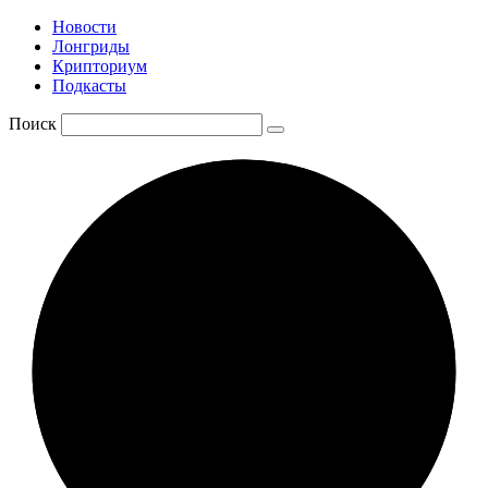
Новости
Лонгриды
Крипториум
Подкасты
Поиск