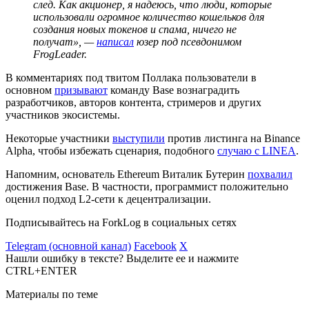
след. Как акционер, я надеюсь, что люди, которые
использовали огромное количество кошельков для
создания новых токенов и спама, ничего не
получат», —
написал
юзер под псевдонимом
FrogLeader.
В комментариях под твитом Поллака пользователи в
основном
призывают
команду Base вознаградить
разработчиков, авторов контента, стримеров и других
участников экосистемы.
Некоторые участники
выступили
против листинга на Binance
Alpha, чтобы избежать сценария, подобного
случаю с LINEA
.
Напомним, основатель Ethereum Виталик Бутерин
похвалил
достижения Base. В частности, программист положительно
оценил подход L2-сети к децентрализации.
Подписывайтесь на ForkLog в социальных сетях
Telegram (основной канал)
Facebook
X
Нашли ошибку в тексте? Выделите ее и нажмите
CTRL+ENTER
Материалы по теме