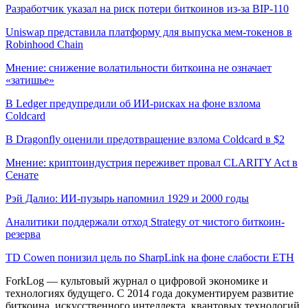
Разработчик указал на риск потери биткоинов из-за BIP-110
Uniswap представила платформу для выпуска мем-токенов в
Robinhood Chain
Мнение: снижение волатильности биткоина не означает
«затишье»
В Ledger предупредили об ИИ-рисках на фоне взлома
Coldcard
В Dragonfly оценили предотвращение взлома Coldcard в $2
Мнение: криптоиндустрия переживет провал CLARITY Act в
Сенате
Рэй Далио: ИИ-пузырь напомнил 1929 и 2000 годы
Аналитики поддержали отход Strategy от чистого биткоин-
резерва
TD Cowen понизил цель по SharpLink на фоне слабости ETH
ForkLog — культовый журнал о цифровой экономике и
технологиях будущего. С 2014 года документируем развитие
биткоина, искусственного интеллекта, квантовых технологий