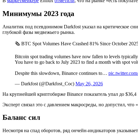
В
маркетмейкере
Enflux
отметили
, что на рынке «есть покупа
Минимумы 2023 года
Аналитик под псевдонимом Darkfost указал на критическое сн
глубокой фазы медвежьего рынка.
🗞️ BTC Spot Volumes Have Crashed 81% Since October 2025
Bitcoin spot trading volumes have now fallen to levels typicall
You have to go back to July 2023 to find a month with spot v
Despite this slowdown, Binance continues to…
pic.twitter.c
— Darkfost (@Darkfost_Coc)
May 26, 2026
На крупнейшей криптобирже Binance показатель упал до $36,4 м
Эксперт связал это с давлением макросреды, но допустил, что
Баланс сил
Несмотря на спад оборотов, ряд ончейн-индикаторов указывает