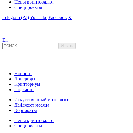
Цены криптовалют
Спецпроекты
Telegram (AI)
YouTube
Facebook
X
En
Новости
Лонгриды
Крипториум
Подкасты
Искусственный интеллект
Дайджест месяца
Корпораты
Цены криптовалют
Спецпроекты