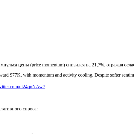
 импульса цены (price momentum) снизился на 21,7%, отражая ос
 $77K, with momentum and activity cooling. Despite softer sentiment, e
twitter.com/ut24qnNAw7
лятивного спроса: