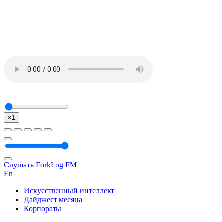
×1
Слушать ForkLog FM
En
Искусственный интеллект
Дайджест месяца
Корпораты