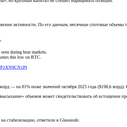
тель», но крупный капитал не спешит наращивать позиции.
ижение активности. По его данным, месячные спотовые объемы т
.
y seen during bear markets.
olumes this low on BTC.
om/P1XN9CN1PI
лрд — на 81% ниже значений октября 2025 года ($198,6 млрд). С
 «высыхание» объемов может свидетельствовать об истощении про
 на стабилизацию, отметили в Glassnode.