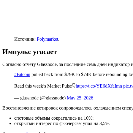
Источник:
Polymarket
.
Импульс угасает
Согласно отчету Glassnode, за последние семь дней индикатор
#Bitcoin
pulled back from $79K to $74K before rebounding toward
Read this week’s Market Pulse👇
https://t.co/YE6dXfaImn
pic.
— glassnode (@glassnode)
May 25, 2026
Восстановление котировок сопровождалось охлаждением спеку
спотовые объемы сократились на 10%;
открытый интерес по фьючерсам упал на 3,5%.