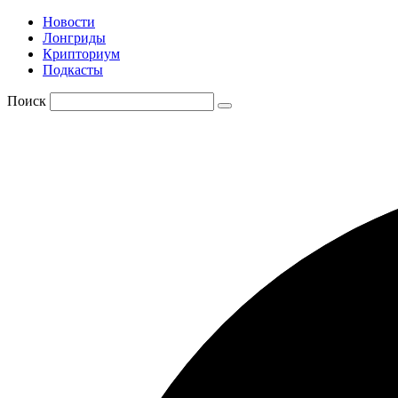
Новости
Лонгриды
Крипториум
Подкасты
Поиск