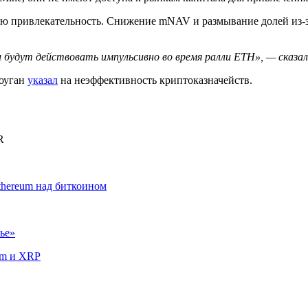
ую привлекательность. Снижение mNAV и размывание долей из-
и будут действовать импульсивно во время ралли ETH», — сказа
Хоуган
указал
на неэффективность криптоказначейств.
R
thereum над биткоином
ье»
um и XRP