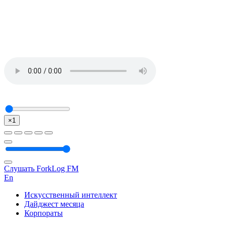
×1
Слушать ForkLog FM
En
Искусственный интеллект
Дайджест месяца
Корпораты