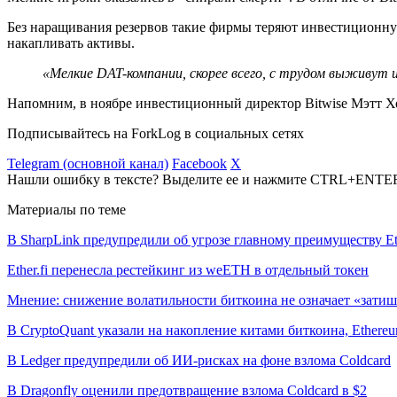
Без наращивания резервов такие фирмы теряют инвестиционн
накапливать активы.
«Мелкие DAT-компании, скорее всего, с трудом выживут 
Напомним, в ноябре инвестиционный директор Bitwise Мэтт 
Подписывайтесь на ForkLog в социальных сетях
Telegram (основной канал)
Facebook
X
Нашли ошибку в тексте? Выделите ее и нажмите CTRL+ENTE
Материалы по теме
В SharpLink предупредили об угрозе главному преимуществу E
Ether.fi перенесла рестейкинг из weETH в отдельный токен
Мнение: снижение волатильности биткоина не означает «затиш
В CryptoQuant указали на накопление китами биткоина, Ethere
В Ledger предупредили об ИИ-рисках на фоне взлома Coldcard
В Dragonfly оценили предотвращение взлома Coldcard в $2