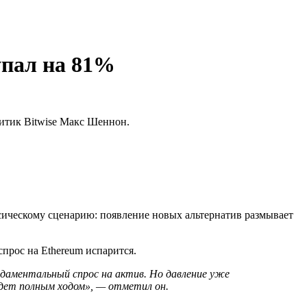
упал на 81%
итик Bitwise Макс Шеннон.
ссическому сценарию: появление новых альтернатив размывает
прос на Ethereum испарится.
аментальный спрос на актив. Но давление уже
идет полным ходом», — отметил он.