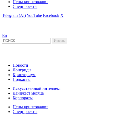
Цены криптовалют
Спецпроекты
Telegram (AI)
YouTube
Facebook
X
En
Новости
Лонгриды
Крипториум
Подкасты
Искусственный интеллект
Дайджест месяца
Корпораты
Цены криптовалют
Спецпроекты