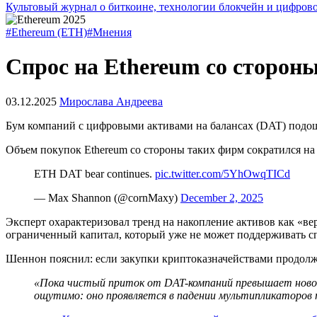
Культовый журнал о биткоине, технологии блокчейн и цифров
#Ethereum (ETH)
#Мнения
Спрос на Ethereum со сторон
03.12.2025
Мирослава Андреева
Бум компаний с цифровыми активами на балансах (DAT) подош
Объем покупок Ethereum со стороны таких фирм сократился на 
ETH DAT bear continues.
pic.twitter.com/5YhOwqTICd
— Max Shannon (@cornMaxy)
December 2, 2025
Эксперт охарактеризовал тренд на накопление активов как «ве
ограниченный капитал, который уже не может поддерживать с
Шеннон пояснил: если закупки криптоказначействами продолжат
«Пока чистый приток от DAT-компаний превышает новое
ощутимо: оно проявляется в падении мультипликаторов