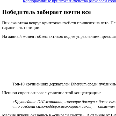
Корпоративные криптоказначейства раскололи соо
Победитель забирает почти все
Пик ажиотажа вокруг криптоказначейств пришелся на лето. Пе
наращивать позиции.
На данный момент объем активов под ее управлением превышае
Топ-10 крупнейших держателей Ethereum среди публичн
Шеннон спрогнозировал усиление этой концентрации:
«Крупнейшие DAT-компании, имеющие доступ к более емки
что создает самоподдерживающийся цикл», — отметил 
Мелкие игроки оказались в «спирали смерти». В отличие от Bi