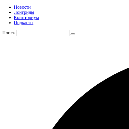
Новости
Лонгриды
Крипториум
Подкасты
Поиск