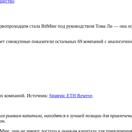
бщество
рвопроходцем стала BitMine под руководством Тома Ли — она ос
т совокупные показатели остальных 69 компаний с аналогичной
ых компаний. Источник:
Strategic ETH Reserve
.
м рынкам капитала, находятся в лучшей позиции для привлечени
он.
tMine, они не имеют доступа к рынкам капитала для привлечени