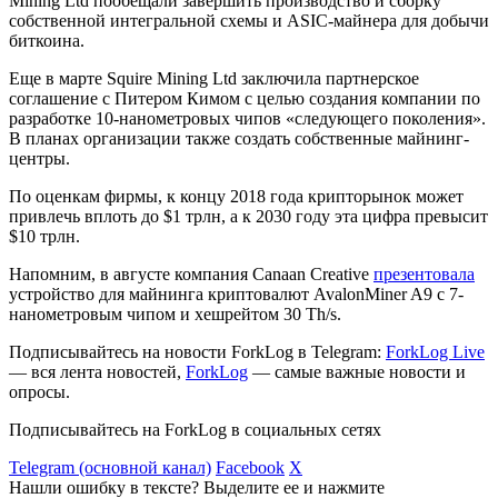
Mining Ltd пообещали завершить производство и сборку
собственной интегральной схемы и ASIC-майнера для добычи
биткоина.
Еще в марте Squire Mining Ltd заключила партнерское
соглашение с Питером Кимом с целью создания компании по
разработке 10-нанометровых чипов «следующего поколения».
В планах организации также создать собственные майнинг-
центры.
По оценкам фирмы, к концу 2018 года крипторынок может
привлечь вплоть до $1 трлн, а к 2030 году эта цифра превысит
$10 трлн.
Напомним, в августе компания Canaan Creative
презентовала
устройство для майнинга криптовалют AvalonMiner A9 с 7-
нанометровым чипом и хешрейтом 30 Th/s.
Подписывайтесь на новости ForkLog в Telegram:
ForkLog Live
— вся лента новостей,
ForkLog
— самые важные новости и
опросы.
Подписывайтесь на ForkLog в социальных сетях
Telegram (основной канал)
Facebook
X
Нашли ошибку в тексте? Выделите ее и нажмите