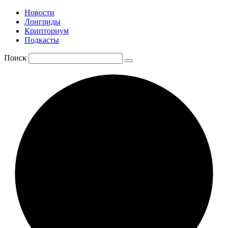
Новости
Лонгриды
Крипториум
Подкасты
Поиск