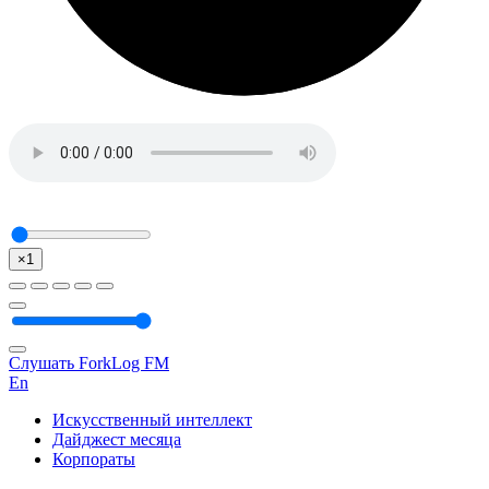
×1
Слушать ForkLog FM
En
Искусственный интеллект
Дайджест месяца
Корпораты