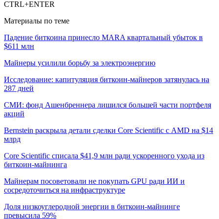
CTRL+ENTER
Материалы по теме
Падение биткоина принесло MARA квартальный убыток в
$611 млн
Майнеры усилили борьбу за электроэнергию
Исследование: капитуляция биткоин-майнеров затянулась на
287 дней
СМИ: фонд Ашенбреннера лишился большей части портфеля
акций
Bernstein раскрыла детали сделки Core Scientific с AMD на $14
млрд
Core Scientific списала $41,9 млн ради ускоренного ухода из
биткоин-майнинга
Майнерам посоветовали не покупать GPU ради ИИ и
сосредоточиться на инфраструктуре
Доля низкоуглеродной энергии в биткоин-майнинге
превысила 59%