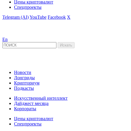
Цены криптовалют
Спецпроекты
Telegram (AI)
YouTube
Facebook
X
En
Новости
Лонгриды
Крипториум
Подкасты
Искусственный интеллект
Дайджест месяца
Корпораты
Цены криптовалют
Спецпроекты