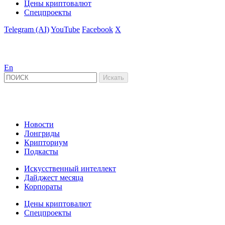
Цены криптовалют
Спецпроекты
Telegram (AI)
YouTube
Facebook
X
En
Новости
Лонгриды
Крипториум
Подкасты
Искусственный интеллект
Дайджест месяца
Корпораты
Цены криптовалют
Спецпроекты