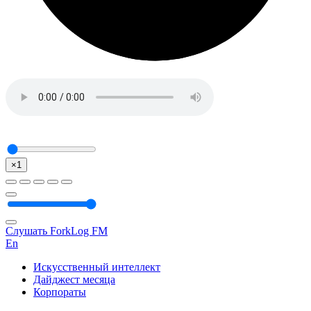
×1
Слушать ForkLog FM
En
Искусственный интеллект
Дайджест месяца
Корпораты