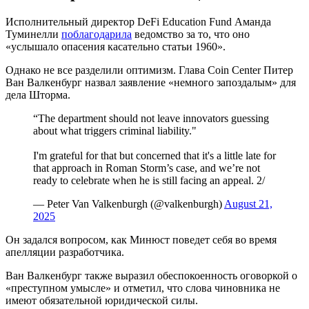
Исполнительный директор DeFi Education Fund Аманда
Туминелли
поблагодарила
ведомство за то, что оно
«услышало опасения касательно статьи 1960».
Однако не все разделили оптимизм. Глава Coin Center Питер
Ван Валкенбург назвал заявление «немного запоздалым» для
дела Шторма.
“The department should not leave innovators guessing
about what triggers criminal liability."
I'm grateful for that but concerned that it's a little late for
that approach in Roman Storm’s case, and we’re not
ready to celebrate when he is still facing an appeal. 2/
— Peter Van Valkenburgh (@valkenburgh)
August 21,
2025
Он задался вопросом, как Минюст поведет себя во время
апелляции разработчика.
Ван Валкенбург также выразил обеспокоенность оговоркой о
«преступном умысле» и отметил, что слова чиновника не
имеют обязательной юридической силы.