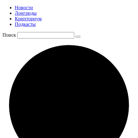
Новости
Лонгриды
Крипториум
Подкасты
Поиск