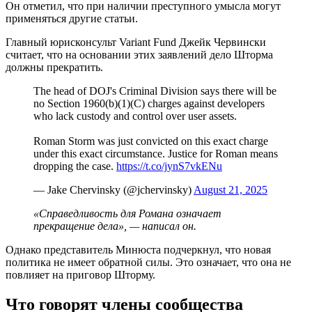
Он отметил, что при наличии преступного умысла могут
применяться другие статьи.
Главный юрисконсульт Variant Fund Джейк Червински
считает, что на основании этих заявлений дело Шторма
должны прекратить.
The head of DOJ's Criminal Division says there will be
no Section 1960(b)(1)(C) charges against developers
who lack custody and control over user assets.
Roman Storm was just convicted on this exact charge
under this exact circumstance. Justice for Roman means
dropping the case.
https://t.co/jynS7vkENu
— Jake Chervinsky (@jchervinsky)
August 21, 2025
«Справедливость для Романа означает
прекращение дела», — написал он.
Однако представитель Минюста подчеркнул, что новая
политика не имеет обратной силы. Это означает, что она не
повлияет на приговор Шторму.
Что говорят члены сообщества