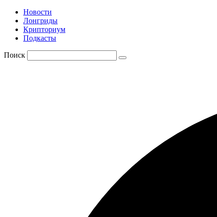
Новости
Лонгриды
Крипториум
Подкасты
Поиск