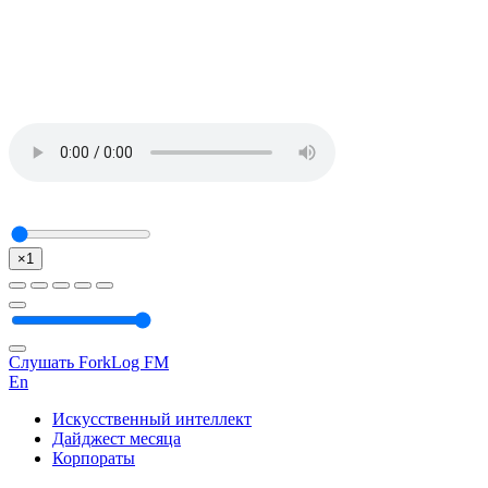
×1
Слушать ForkLog FM
En
Искусственный интеллект
Дайджест месяца
Корпораты