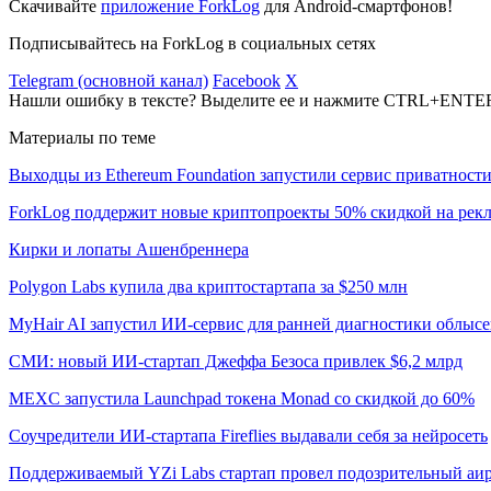
Скачивайте
приложение ForkLog
для Android-смартфонов!
Подписывайтесь на ForkLog в социальных сетях
Telegram (основной канал)
Facebook
X
Нашли ошибку в тексте? Выделите ее и нажмите CTRL+ENTE
Материалы по теме
Выходцы из Ethereum Foundation запустили сервис приватности
ForkLog поддержит новые криптопроекты 50% скидкой на рек
Кирки и лопаты Ашенбреннера
Polygon Labs купила два криптостартапа за $250 млн
MyHair AI запустил ИИ-сервис для ранней диагностики облыс
СМИ: новый ИИ-стартап Джеффа Безоса привлек $6,2 млрд
MEXC запустила Launchpad токена Monad со скидкой до 60%
Соучредители ИИ-стартапа Fireflies выдавали себя за нейросеть
Поддерживаемый YZi Labs стартап провел подозрительный аи