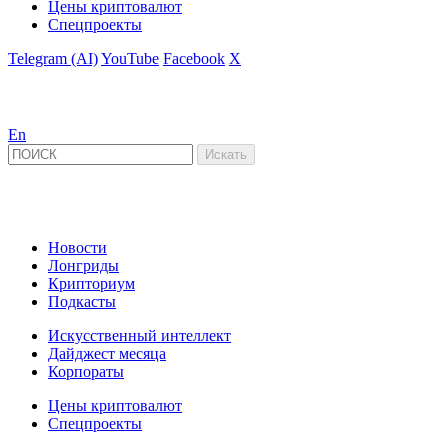
Цены криптовалют
Спецпроекты
Telegram (AI)
YouTube
Facebook
X
En
Новости
Лонгриды
Крипториум
Подкасты
Искусственный интеллект
Дайджест месяца
Корпораты
Цены криптовалют
Спецпроекты