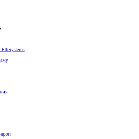
R
 EthSystems
ламу
ения
рдроп