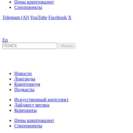
Цены криптовалют
Спецпроекты
Telegram (AI)
YouTube
Facebook
X
En
Новости
Лонгриды
Крипториум
Подкасты
Искусственный интеллект
Дайджест месяца
Корпораты
Цены криптовалют
Спецпроекты