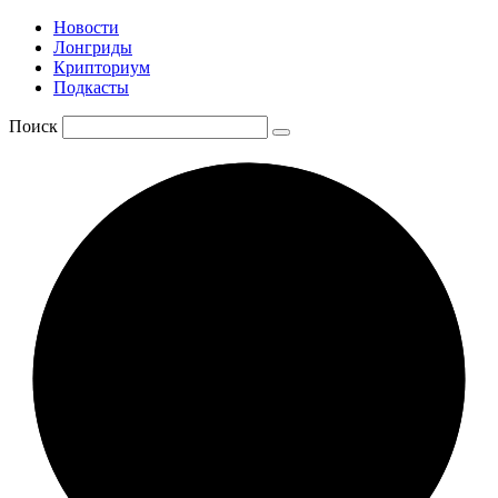
Новости
Лонгриды
Крипториум
Подкасты
Поиск