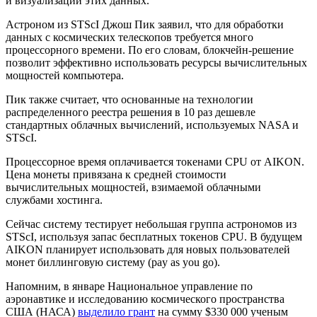
и визуализации этих данных.
Астроном из STScI Джош Пик заявил, что для обработки
данных с космических телескопов требуется много
процессорного времени. По его словам, блокчейн-решение
позволит эффективно использовать ресурсы вычислительных
мощностей компьютера.
Пик также считает, что основанные на технологии
распределенного реестра решения в 10 раз дешевле
стандартных облачных вычислений, используемых NASA и
STScI.
Процессорное время оплачивается токенами CPU от AIKON.
Цена монеты привязана к средней стоимости
вычислительных мощностей, взимаемой облачными
службами хостинга.
Сейчас систему тестирует небольшая группа астрономов из
STScI, используя запас бесплатных токенов CPU. В будущем
AIKON планирует использовать для новых пользователей
монет биллинговую систему (pay as you go).
Напомним, в январе Национальное управление по
аэронавтике и исследованию космического пространства
США (НАСА)
выделило грант
на сумму $330 000 ученым