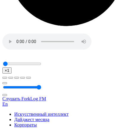
×1
Слушать ForkLog FM
En
Искусственный интеллект
Дайджест месяца
Корпораты