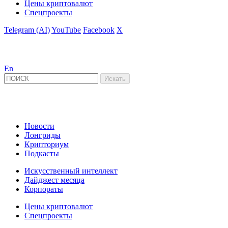
Цены криптовалют
Спецпроекты
Telegram (AI)
YouTube
Facebook
X
En
Новости
Лонгриды
Крипториум
Подкасты
Искусственный интеллект
Дайджест месяца
Корпораты
Цены криптовалют
Спецпроекты