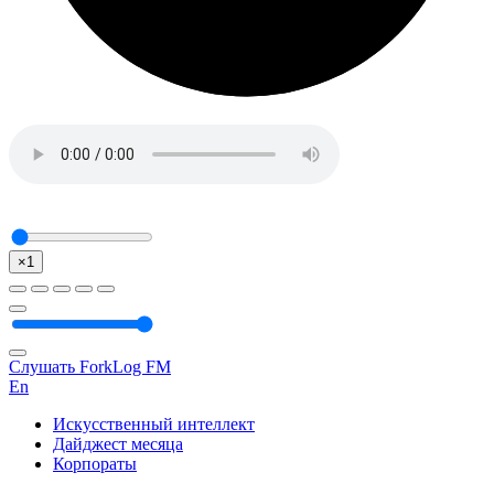
×1
Слушать ForkLog FM
En
Искусственный интеллект
Дайджест месяца
Корпораты