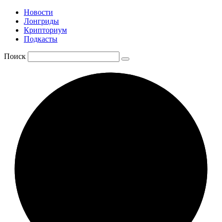
Новости
Лонгриды
Крипториум
Подкасты
Поиск