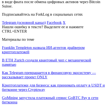
в виде фиата после обмена цифровых активов через Bitcoin
Suisse.
Подписывайтесь на ForkLog в социальных сетях
Telegram (основной канал)
Facebook
X
Нашли ошибку в тексте? Выделите ее и нажмите
CTRL+ENTER
Материалы по теме
Franklin Templeton назвала ИИ-агентов драйвером
криптоплатежей
В ETH Zurich создали квантовый чип с механической
памятью
Как Telegram превращается в финансовую экосистему —
рассказывает проект ONLY
Криптоплатежи для бизнеса: как принимать оплату в USDT и
биткоине через Cryptoway
GoMining запустила платежный сервис GoBTC Pay в сети
биткоина