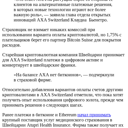
клиентов на альтернативные платежные решения,
в которых новые технологии играют все более
важную роль», — заявила глава отдела открытых
инноваций AXA Switzerland Клаудиа Бьенетро.
Страховщик не взимает никаких комиссий при
использовании варианта оплаты криптовалютой, но 1,75% с
плательщиков берет его партнер Bitcoin Suisse для покрытия
расходов.
Старейшая криптовалютная компания Швейцарии принимает
для AXA Switzerland платежи в цифровом активе и
конвертирует в швейцарские франки.
«На балансе AXA нет биткоинов», — подчеркнули
в страховой фирме.
Относительно добавления вариантов оплаты счетов другими
криптовалютами в AXA Switzerland отметили, что пока хотят
получить опыт использования цифрового золота, прежде чем
принимать решения о следующих шагах.
Ранее платежи в биткоине и Ethereum
начал принимать
крупный поставщик услуг медицинского страхования в
Швейцарии Atupri Health Insurance. Фирма также получает их