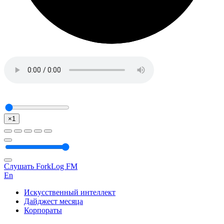
×1
Слушать ForkLog FM
En
Искусственный интеллект
Дайджест месяца
Корпораты