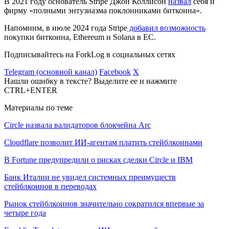
В 2021 году основатель Stripe Джон Коллисон
назвал
себя и
фирму «полными энтузиазма поклонниками биткоина».
Напомним, в июле 2024 года Stripe
добавил возможность
покупки биткоина, Ethereum и Solana в ЕС.
Подписывайтесь на ForkLog в социальных сетях
Telegram (основной канал)
Facebook
X
Нашли ошибку в тексте? Выделите ее и нажмите
CTRL+ENTER
Материалы по теме
Circle назвала валидаторов блокчейна Arc
Cloudflare позволит ИИ-агентам платить стейблкоинами
В Fortune предупредили о рисках сделки Circle и IBM
Банк Италии не увидел системных преимуществ
стейблкоинов в переводах
Рынок стейблкоинов значительно сократился впервые за
четыре года