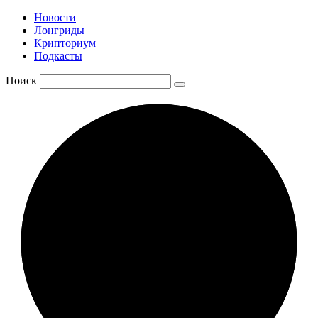
Новости
Лонгриды
Крипториум
Подкасты
Поиск