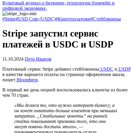
Культовый журнал о биткоине, технологии блокчейн и
цифровой экономике.
#Stripe
#USD Coin (USDC)
#Криптоплатежи
#Стейблкоины
Stripe запустил сервис
платежей в USDC и USDP
11.10.2024
Петр Иванов
Платежный сервис Stripe добавил стейблкоины
USDC
и
USDP
в качестве варианта оплаты на странице оформления заказа,
пишет
Bloomberg
.
В первый же день опцией воспользовались клиенты из более
чем 70 стран.
«Мы делаем то, что нужно интернет-бизнесу, а
он хочет охватить больше клиентов при меньших
затратах. „Стабильные монеты” на ранней
стадии показывают признаки того, что они
могут помочь достичь этого»,
—
прокомментировал руководитель отдела