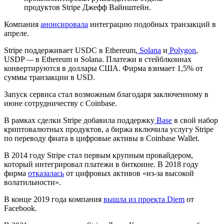
продуктов Stripe Джефф Вайнштейн.
Компания
анонсировала
интеграцию подобных транзакций в
апреле.
Stripe поддерживает USDC в Ethereum,
Solana
и
Polygon
,
USDP
—
в Ethereum и Solana. Платежи в стейблкоинах
конвертируются в доллары США. Фирма взимает 1,5% от
суммы транзакции в USD.
Запуск сервиса стал возможным благодаря заключенному в
июне сотрудничеству с Coinbase.
В рамках сделки Stripe добавила поддержку
Base
в свой набор
криптовалютных продуктов, а биржа включила услугу Stripe
по переводу фиата в цифровые активы в Coinbase Wallet.
В 2014 году Stripe стал первым крупным провайдером,
который интегрировал платежи в биткоине. В 2018 году
фирма
отказалась
от цифровых активов «из-за высокой
волатильности».
В конце 2019 года компания
вышла из проекта Diem
от
Facebook.