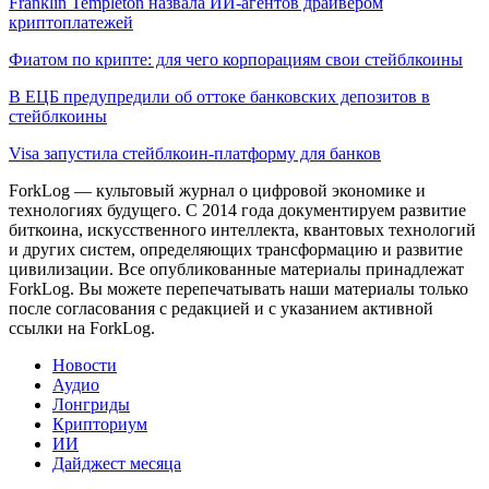
Franklin Templeton назвала ИИ-агентов драйвером
криптоплатежей
Фиатом по крипте: для чего корпорациям свои стейблкоины
В ЕЦБ предупредили об оттоке банковских депозитов в
стейблкоины
Visa запустила стейблкоин-платформу для банков
ForkLog — культовый журнал о цифровой экономике и
технологиях будущего. С 2014 года документируем развитие
биткоина, искусственного интеллекта, квантовых технологий
и других систем, определяющих трансформацию и развитие
цивилизации.
Все опубликованные материалы принадлежат
ForkLog. Вы можете перепечатывать наши материалы только
после согласования с редакцией и с указанием активной
ссылки на ForkLog.
Новости
Аудио
Лонгриды
Крипториум
ИИ
Дайджест месяца