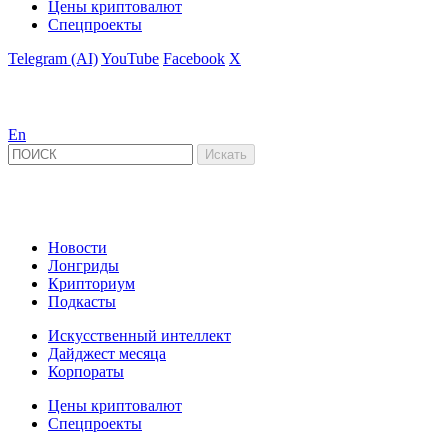
Цены криптовалют
Спецпроекты
Telegram (AI)
YouTube
Facebook
X
En
Новости
Лонгриды
Крипториум
Подкасты
Искусственный интеллект
Дайджест месяца
Корпораты
Цены криптовалют
Спецпроекты