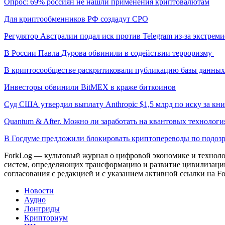
Опрос: 69% россиян не нашли применения криптовалютам
Для криптообменников РФ создадут СРО
Регулятор Австралии подал иск против Telegram из-за экстрем
В России Павла Дурова обвинили в содействии терроризму
В криптосообществе раскритиковали публикацию базы данны
Инвесторы обвинили BitMEX в краже биткоинов
Суд США утвердил выплату Anthropic $1,5 млрд по иску за кн
Quantum & After. Можно ли заработать на квантовых технологи
В Госдуме предложили блокировать криптопереводы по подоз
ForkLog — культовый журнал о цифровой экономике и технолог
систем, определяющих трансформацию и развитие цивилизаци
согласования с редакцией и с указанием активной ссылки на Fo
Новости
Аудио
Лонгриды
Крипториум