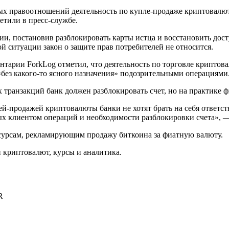
х правоотношений деятельность по купле-продаже криптовалют
етили в пресс-службе.
ии, постановив разблокировать карты истца и восстановить до
ой ситуации закон о защите прав потребителей не относится.
нтарии ForkLog отметил, что деятельность по торговле криптов
без какого-то ясного назначения» подозрительными операциями
транзакций банк должен разблокировать счет, но на практике ф
ей-продажей криптовалюты банки не хотят брать на себя ответст
ых клиентом операций и необходимости разблокировки счета», —
сурсам, рекламирующим продажу биткоина за фиатную валюту.
криптовалют, курсы и аналитика.
R