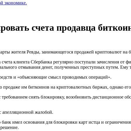
ой экономике.
ровать счета продавца биткои
 карты жителя Ревды, занимающегося продажей криптовалют на 
 на счета клиента Сбербанка регулярно поступали зачисления о
иального отмывания денег, полученных преступных путем. Ему
редств и «объясняющие смысл проводимых операций».
о продаже им биткоинов на криптовалютных биржах, однако его 
с требованием снять блокировку, возобновить дистанционное о
с апелляционной жалобой.
о банк имел основания для блокировки карт истца и ограничения
 решение.