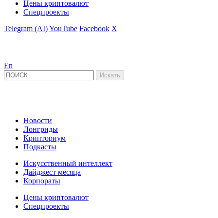
Цены криптовалют
Спецпроекты
Telegram (AI)
YouTube
Facebook
X
En
Новости
Лонгриды
Крипториум
Подкасты
Искусственный интеллект
Дайджест месяца
Корпораты
Цены криптовалют
Спецпроекты