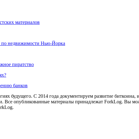
истских материалов
х по недвижимости Нью-Йорка
ижное пиратство
ях?
рению банков
иях будущего. С 2014 года документируем развитие биткоина, 
и.
Все опубликованные материалы принадлежат ForkLog. Вы мож
rkLog.