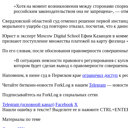
«Хотя на момент возникновения между сторонами спорны
российским законодательством она не запрещена», — отм
Свердловский областной суд отменил решение первой инстанц
морального ущерба суд повторно отказал, посчитав, что к данн
Юрист и эксперт Moscow Digital School Ефим Казанцев в комме
признают поступление множества платежей на карту физлица «
По его словам, после обоснования правомерности совершенных 
«В ситуациях неясности правового регулирования с купл
котором будет сделан вывод о правомерности совершенн
Напомним, в июне суд в Пермском крае
ограничил доступ
к ре
Читайте биткоин-новости ForkLog в нашем
Telegram
— новости 
Подписывайтесь на ForkLog в социальных сетях
Telegram (основной канал)
Facebook
X
Нашли ошибку в тексте? Выделите ее и нажмите CTRL+ENTE
Материалы по теме