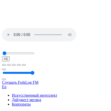
×1
Слушать ForkLog FM
En
Искусственный интеллект
Дайджест месяца
Корпораты