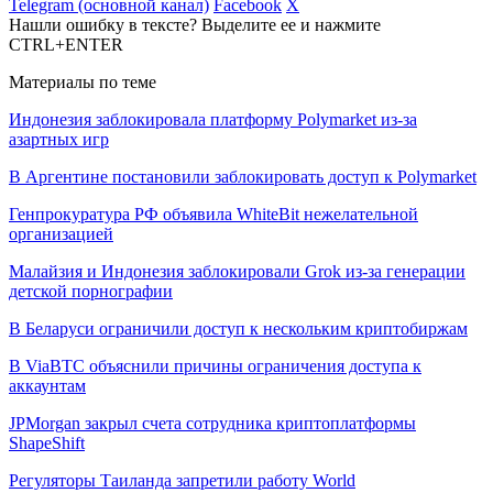
Telegram (основной канал)
Facebook
X
Нашли ошибку в тексте? Выделите ее и нажмите
CTRL+ENTER
Материалы по теме
Индонезия заблокировала платформу Polymarket из-за
азартных игр
В Аргентине постановили заблокировать доступ к Polymarket
Генпрокуратура РФ объявила WhiteBit нежелательной
организацией
Малайзия и Индонезия заблокировали Grok из-за генерации
детской порнографии
В Беларуси ограничили доступ к нескольким криптобиржам
В ViaBTC объяснили причины ограничения доступа к
аккаунтам
JPMorgan закрыл счета сотрудника криптоплатформы
ShapeShift
Регуляторы Таиланда запретили работу World