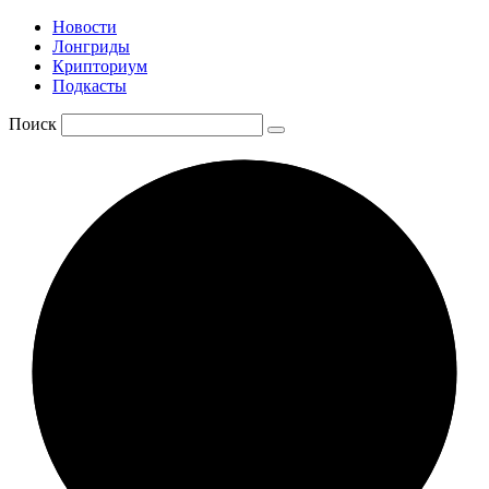
Новости
Лонгриды
Крипториум
Подкасты
Поиск