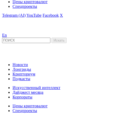
Цены криптовалют
Спецпроекты
Telegram (AI)
YouTube
Facebook
X
En
Новости
Лонгриды
Крипториум
Подкасты
Искусственный интеллект
Дайджест месяца
Корпораты
Цены криптовалют
Спецпроекты