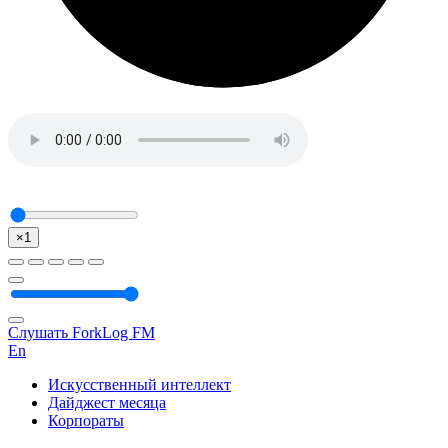
×1
Слушать ForkLog FM
En
Искусственный интеллект
Дайджест месяца
Корпораты