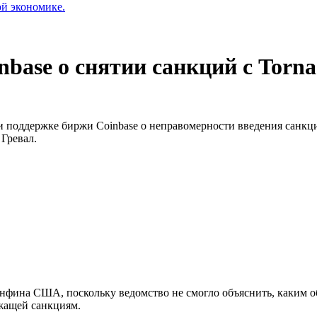
ой экономике.
nbase о снятии санкций с Torn
 поддержке биржи Coinbase о неправомерности введения санкц
 Гревал.
ина США, поскольку ведомство не смогло объяснить, каким об
жащей санкциям.