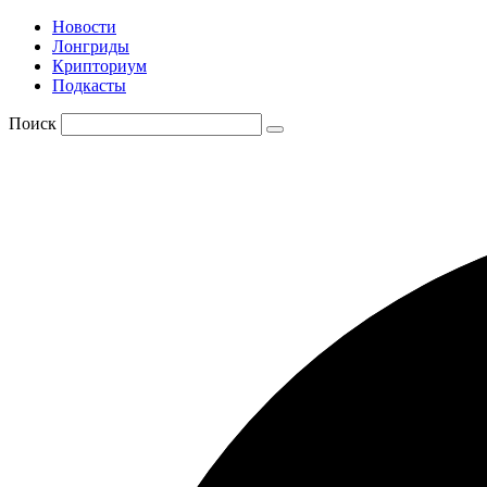
Новости
Лонгриды
Крипториум
Подкасты
Поиск