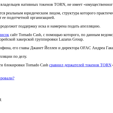
ли владельцев нативных токенов TORN, не имеет «имущественного
тся реальным юридическим лицом, структура которого практичес
ет ее подотчетной организацией.
 продолжит поддержку иска и намерена подать апелляцию.
писок
сайт Tornado Cash, с помощью которого, по данным ведом
орейской хакерской группировки Lazarus Group.
фина, его главы Джанет Йеллен и директора OFAC Андреа Гаки,
лляции по делу.
ти блокировки Tornado Cash
сравнил держателей токенов TORN
ировали?
R