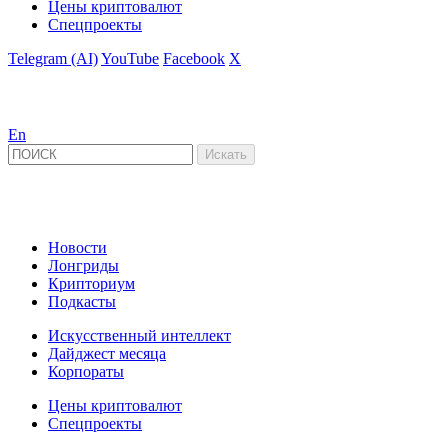
Цены криптовалют
Спецпроекты
Telegram (AI)
YouTube
Facebook
X
En
Новости
Лонгриды
Крипториум
Подкасты
Искусственный интеллект
Дайджест месяца
Корпораты
Цены криптовалют
Спецпроекты