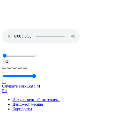
×1
Слушать ForkLog FM
En
Искусственный интеллект
Дайджест месяца
Корпораты