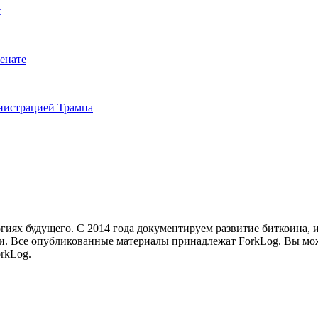
t
енате
инистрацией Трампа
иях будущего. С 2014 года документируем развитие биткоина, 
и.
Все опубликованные материалы принадлежат ForkLog. Вы мож
rkLog.