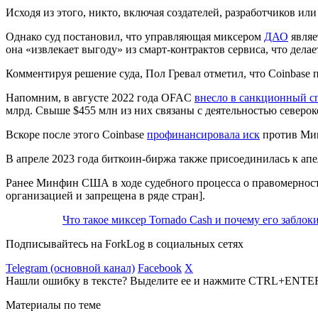
Исходя из этого, никто, включая создателей, разработчиков и
Однако суд постановил, что управляющая миксером
ДАО
являе
она «извлекает выгоду» из смарт-контрактов сервиса, что дела
Комментируя решение суда, Пол Гревал отметил, что Coinbase
Напомним, в августе 2022 года
OFAC
внесло в санкционный с
млрд. Свыше $455 млн из них связаны с деятельностью северок
Вскоре после этого Coinbase
профинансировала иск
против Мин
В апреле 2023 года биткоин-биржа также присоединилась к апе
Ранее Минфин США в ходе судебного процесса о правомернос
организацией и запрещена в ряде стран].
Что такое миксер Tornado Cash и почему его заблок
Подписывайтесь на ForkLog в социальных сетях
Telegram (основной канал)
Facebook
X
Нашли ошибку в тексте? Выделите ее и нажмите CTRL+ENTE
Материалы по теме