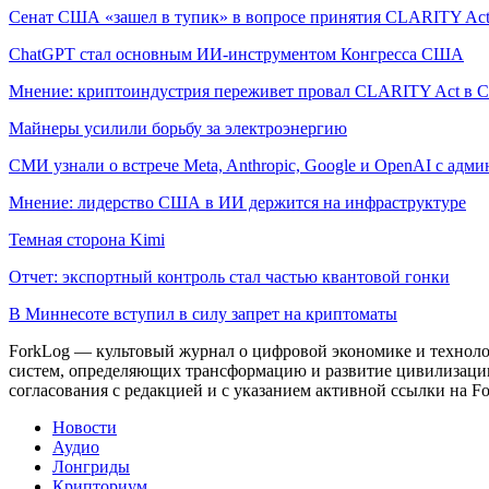
Сенат США «зашел в тупик» в вопросе принятия CLARITY Ac
ChatGPT стал основным ИИ-инструментом Конгресса США
Мнение: криптоиндустрия переживет провал CLARITY Act в С
Майнеры усилили борьбу за электроэнергию
СМИ узнали о встрече Meta, Anthropic, Google и OpenAI с адм
Мнение: лидерство США в ИИ держится на инфраструктуре
Темная сторона Kimi
Отчет: экспортный контроль стал частью квантовой гонки
В Миннесоте вступил в силу запрет на криптоматы
ForkLog — культовый журнал о цифровой экономике и технолог
систем, определяющих трансформацию и развитие цивилизаци
согласования с редакцией и с указанием активной ссылки на Fo
Новости
Аудио
Лонгриды
Крипториум