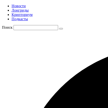
Новости
Лонгриды
Крипториум
Подкасты
Поиск