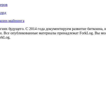
теров
млрд
иткоин-майнинга
иях будущего. С 2014 года документируем развитие биткоина, 
и.
Все опубликованные материалы принадлежат ForkLog. Вы мож
rkLog.