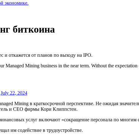
ой экономике.
инг биткоина
с и откажется от планов по выходу на
IPO
.
 our Managed Mining business in the near term. Without the expectatio
)
July 22, 2024
naged Mining в краткосрочной перспективе. Не ожидая значител
тель и CEO фирмы Кори Клиппстен.
е финансовых услуг включают «сокращение персонала по многим
щал им содействие в трудоустройстве.