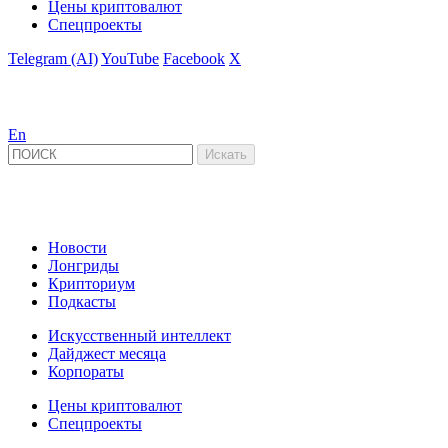
Цены криптовалют
Спецпроекты
Telegram (AI)
YouTube
Facebook
X
En
Новости
Лонгриды
Крипториум
Подкасты
Искусственный интеллект
Дайджест месяца
Корпораты
Цены криптовалют
Спецпроекты