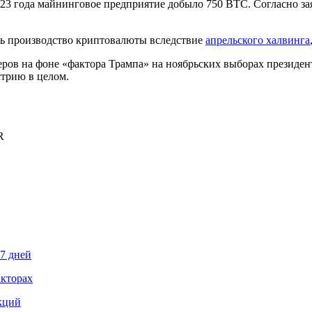
2023 года майнинговое предприятие добыло 750 BTC. Согласно з
ть производство криптовалюты вследствие
апрельского халвинга
еров на фоне «фактора Трампа» на ноябрьских выборах президен
трию в целом.
R
87 дней
акторах
кций