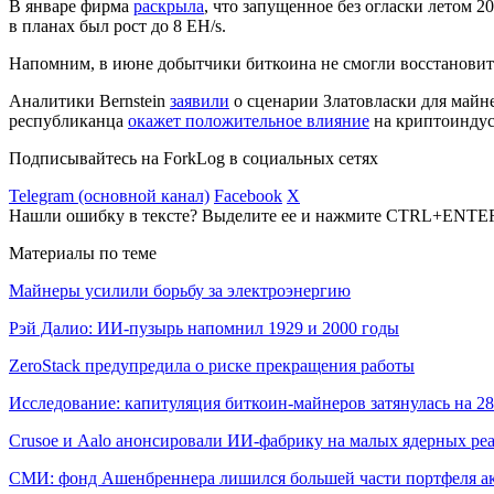
В январе фирма
раскрыла
, что запущенное без огласки летом 
в планах был рост до 8 EH/s.
Напомним, в июне добытчики биткоина не смогли восстанови
Аналитики Bernstein
заявили
о сценарии Златовласки для майн
республиканца
окажет положительное влияние
на криптоиндус
Подписывайтесь на ForkLog в социальных сетях
Telegram (основной канал)
Facebook
X
Нашли ошибку в тексте? Выделите ее и нажмите CTRL+ENTE
Материалы по теме
Майнеры усилили борьбу за электроэнергию
Рэй Далио: ИИ-пузырь напомнил 1929 и 2000 годы
ZeroStack предупредила о риске прекращения работы
Исследование: капитуляция биткоин-майнеров затянулась на 2
Crusoe и Aalo анонсировали ИИ-фабрику на малых ядерных ре
СМИ: фонд Ашенбреннера лишился большей части портфеля а