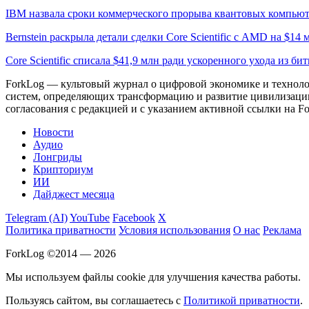
IBM назвала сроки коммерческого прорыва квантовых компью
Bernstein раскрыла детали сделки Core Scientific с AMD на $14 
Core Scientific списала $41,9 млн ради ускоренного ухода из б
ForkLog — культовый журнал о цифровой экономике и технолог
систем, определяющих трансформацию и развитие цивилизаци
согласования с редакцией и с указанием активной ссылки на Fo
Новости
Аудио
Лонгриды
Крипториум
ИИ
Дайджест месяца
Telegram (AI)
YouTube
Facebook
X
Политика приватности
Условия использования
О нас
Реклама
ForkLog ©2014 — 2026
Мы используем файлы cookie для улучшения качества работы.
Пользуясь сайтом, вы соглашаетесь с
Политикой приватности
.