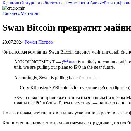
Культовый журнал о биткоине, технологии блокчейн и цифров
#бизнес
#Майнинг
Swan Bitcoin прекратит майн
23.07.2024
Роман Петров
Финансовая компания Swan Bitcoin свернет майнинговый бизне
ANNOUNCEMENT —
@Swan
is unlikely to continue with
unit, we are pulling our plans to IPO in the near future.
Accordingly, Swan is pulling back from our…
— Cory Klippsten ? #Bitcoin is for everyone (@coryklippsten
«Swan вряд ли продолжит заниматься нашим бизнесом Ma
планы на IPO в ближайшем времени», — написал основа
По его словам, изменения в планах ускоренного роста в сфер
Клиппстен не назвал число увольняемых сотрудников, но пообе