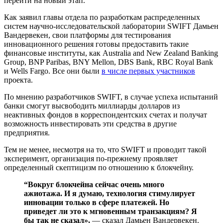
перейти на новый этап.
Как заявил главы отдела по разработкам распределенных
систем научно-исследовательской лаборатории SWIFT Дамьен
Вандервекен, свои платформы для тестирования
инновационного решения готовы предоставить такие
финансовые институты, как Australia and New Zealand Banking
Group, BNP Paribas, BNY Mellon, DBS Bank, RBC Royal Bank
и Wells Fargo. Все они были
в числе первых участников
проекта.
По мнению разработчиков SWIFT, в случае успеха испытаний
банки смогут высвободить миллиарды долларов из
неактивных фондов в корреспондентских счетах и получат
возможность инвестировать эти средства в другие
предприятия.
Тем не менее, несмотря на то, что SWIFT и проводит такой
эксперимент, организация по-прежнему проявляет
определенный скептицизм по отношению к блокчейну.
“Вокруг блокчейна сейчас очень много
ажиотажа. И я думаю, технология стимулирует
инновации только в сфере платежей. Но
приведет ли это к мгновенным транзакциям? Я
бы так не сказал»,
— сказал Дамьен Вандервекен.