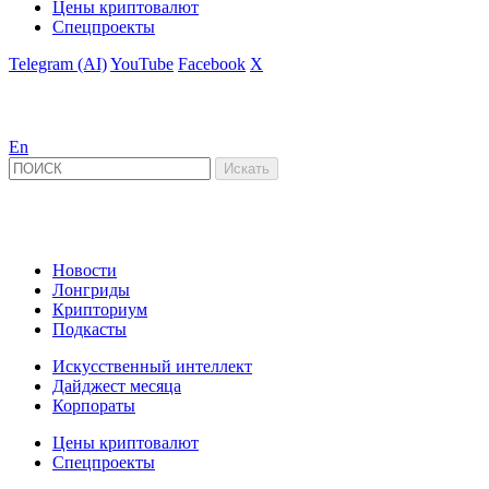
Цены криптовалют
Спецпроекты
Telegram (AI)
YouTube
Facebook
X
En
Новости
Лонгриды
Крипториум
Подкасты
Искусственный интеллект
Дайджест месяца
Корпораты
Цены криптовалют
Спецпроекты