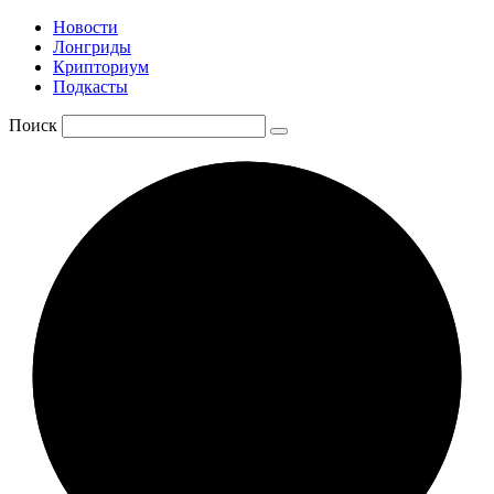
Новости
Лонгриды
Крипториум
Подкасты
Поиск