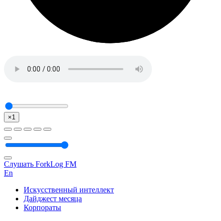
×1
Слушать ForkLog FM
En
Искусственный интеллект
Дайджест месяца
Корпораты