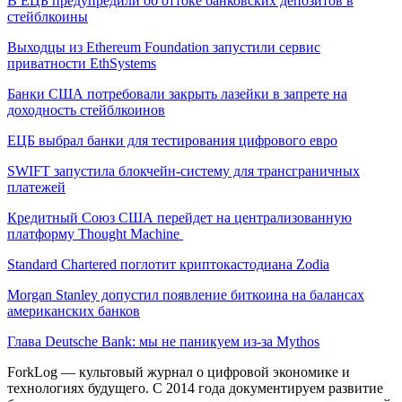
В ЕЦБ предупредили об оттоке банковских депозитов в
стейблкоины
Выходцы из Ethereum Foundation запустили сервис
приватности EthSystems
Банки США потребовали закрыть лазейки в запрете на
доходность стейблкоинов
ЕЦБ выбрал банки для тестирования цифрового евро
SWIFT запустила блокчейн-систему для трансграничных
платежей
Кредитный Союз США перейдет на централизованную
платформу Thought Machine
Standard Chartered поглотит криптокастодиана Zodia
Morgan Stanley допустил появление биткоина на балансах
американских банков
Глава Deutsche Bank: мы не паникуем из-за Mythos
ForkLog — культовый журнал о цифровой экономике и
технологиях будущего. С 2014 года документируем развитие