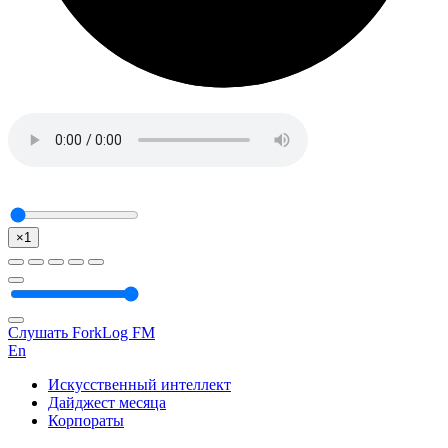
×1
Слушать ForkLog FM
En
Искусственный интеллект
Дайджест месяца
Корпораты