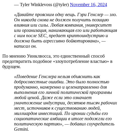
— Tyler Winklevoss (@tyler)
November 16, 2024
«Давайте проясним одну вещь. Гэри Генслер — зло.
Он никогда снова не должен получить позицию
влияния или силы. Любая компания, университет
или организация, нанимающая его или работающая
с ним после SEC, предает криптоиндустрию и
должна быть агрессивно бойкотирована», —
написал он.
По мнению Уинклвосса, это единственный способ
предотвратить подобное «злоупотребление властью» в
будущем.
«Поведение Генслера нельзя объяснить как
добросовестные ошибки. Это было полностью
продуманно, намеренно и целенаправленно для
выполнения его личной политической программы
любой ценой. Даже если это означает
уничтожение индустрии, десятков тысяч рабочих
мест, источников к существованию людей,
миллиардов инвестиций. По иронии судьбы его
социопатические амбиции в итоге подожгли его
политическую партию», — добавил соучредитель
Gemini.