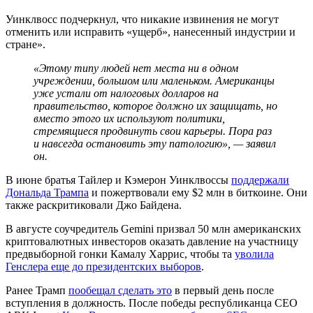
Уинклвосс подчеркнул, что никакие извинения не могут
отменить или исправить «ущерб», нанесенный индустрии и
стране».
«Этому типу людей нет места ни в одном
учреждении, большом или маленьком. Американцы
уже устали от налоговых долларов на
правительство, которое должно их защищать, но
вместо этого их используют политики,
стремящиеся продвинуть свои карьеры. Пора раз
и навсегда остановить эту патологию», — заявил
он.
В июне братья Тайлер и Кэмерон Уинклвоссы
поддержали
Дональда Трампа
и пожертвовали ему $2 млн в биткоине. Они
также раскритиковали Джо Байдена.
В августе соучредитель Gemini призвал 50 млн американских
криптовалютных инвесторов оказать давление на участницу
предвыборной гонки Камалу Харрис, чтобы та
уволила
Генслера еще до президентских выборов
.
Ранее Трамп
пообещал сделать это
в первый день после
вступления в должность. После победы республиканца CEO