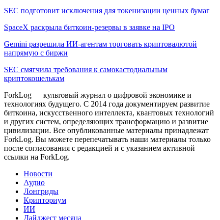
SEC подготовит исключения для токенизации ценных бумаг
SpaceX раскрыла биткоин-резервы в заявке на IPO
Gemini разрешила ИИ-агентам торговать криптовалютой
напрямую с биржи
SEC смягчила требования к самокастодиальным
криптокошелькам
ForkLog — культовый журнал о цифровой экономике и
технологиях будущего. С 2014 года документируем развитие
биткоина, искусственного интеллекта, квантовых технологий
и других систем, определяющих трансформацию и развитие
цивилизации.
Все опубликованные материалы принадлежат
ForkLog. Вы можете перепечатывать наши материалы только
после согласования с редакцией и с указанием активной
ссылки на ForkLog.
Новости
Аудио
Лонгриды
Крипториум
ИИ
Дайджест месяца