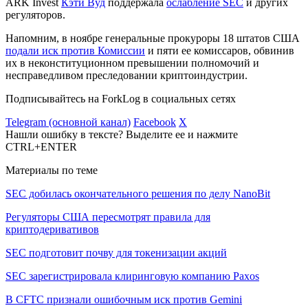
ARK Invest
Кэти Вуд
поддержала
ослабление SEC
и других
регуляторов.
Напомним, в ноябре генеральные прокуроры 18 штатов США
подали иск против Комиссии
и пяти ее комиссаров, обвинив
их в неконституционном превышении полномочий и
несправедливом преследовании криптоиндустрии.
Подписывайтесь на ForkLog в социальных сетях
Telegram (основной канал)
Facebook
X
Нашли ошибку в тексте? Выделите ее и нажмите
CTRL+ENTER
Материалы по теме
SEC добилась окончательного решения по делу NanoBit
Регуляторы США пересмотрят правила для
криптодеривативов
SEC подготовит почву для токенизации акций
SEC зарегистрировала клиринговую компанию Paxos
В CFTC признали ошибочным иск против Gemini