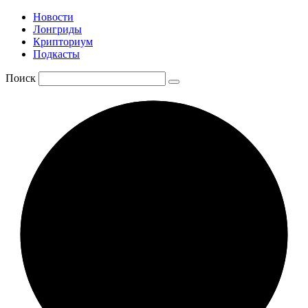
Новости
Лонгриды
Крипториум
Подкасты
Поиск