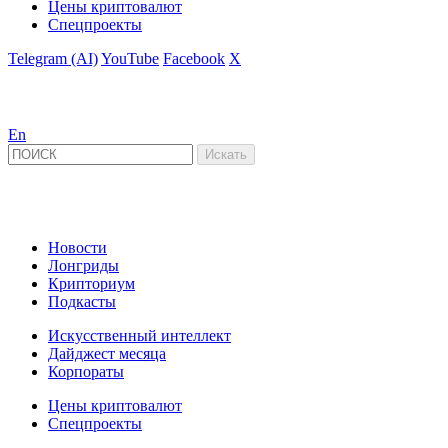
Цены криптовалют
Спецпроекты
Telegram (AI)
YouTube
Facebook
X
En
Новости
Лонгриды
Крипториум
Подкасты
Искусственный интеллект
Дайджест месяца
Корпораты
Цены криптовалют
Спецпроекты