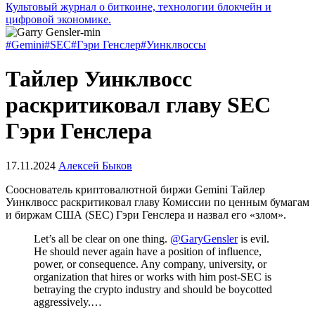
Культовый журнал о биткоине, технологии блокчейн и
цифровой экономике.
#Gemini
#SEC
#Гэри Генслер
#Уинклвоссы
Тайлер Уинклвосс
раскритиковал главу SEC
Гэри Генслера
17.11.2024
Алексей Быков
Сооснователь криптовалютной биржи Gemini Тайлер
Уинклвосс раскритиковал главу Комиссии по ценным бумагам
и биржам США (SEC) Гэри Генслера и назвал его «злом».
Let’s all be clear on one thing.
@GaryGensler
is evil.
He should never again have a position of influence,
power, or consequence. Any company, university, or
organization that hires or works with him post-SEC is
betraying the crypto industry and should be boycotted
aggressively.…