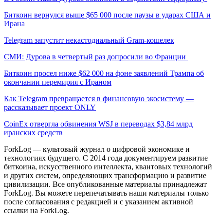
Биткоин вернулся выше $65 000 после паузы в ударах США и
Ирана
Telegram запустит некастодиальный Gram-кошелек
СМИ: Дурова в четвертый раз допросили во Франции
Биткоин просел ниже $62 000 на фоне заявлений Трампа об
окончании перемирия с Ираном
Как Telegram превращается в финансовую экосистему —
рассказывает проект ONLY
CoinEx отвергла обвинения WSJ в переводах $3,84 млрд
иранских средств
ForkLog — культовый журнал о цифровой экономике и
технологиях будущего. С 2014 года документируем развитие
биткоина, искусственного интеллекта, квантовых технологий
и других систем, определяющих трансформацию и развитие
цивилизации.
Все опубликованные материалы принадлежат
ForkLog. Вы можете перепечатывать наши материалы только
после согласования с редакцией и с указанием активной
ссылки на ForkLog.