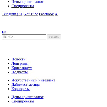
Цены криптовалют
Спецпроекты
Telegram (AI)
YouTube
Facebook
X
En
Новости
Лонгриды
Крипториум
Подкасты
Искусственный интеллект
Дайджест месяца
Корпораты
Цены криптовалют
Спецпроекты