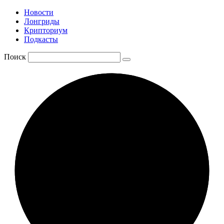
Новости
Лонгриды
Крипториум
Подкасты
Поиск