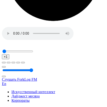
×1
Слушать ForkLog FM
En
Искусственный интеллект
Дайджест месяца
Корпораты