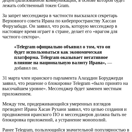
децентрализованной коммуникации, в основе которой будет
лежать собственный токен Gram.
За запрет мессенджера в частности высказался секретарь
Верховного совета Ирана по киберпространству Хассан
Фирузабади. Он заявил, что роль, которую мессенджер в
настоящее время играет в стране, делает его «врагом для
частного сектора».
«Telegram официально объявил о том, что он
будет использоваться как экономическая
платформа. Telegram оказывает негативное
влияние на национальную валюту Ирана»,
—
добавил он.
31 марта член иранского парламента Алаэддин Боруджерди
заявил, что решение о блокировке Telegram «было принято на
высочайшем уровне». Мессенджер будет заменен местным
приложением.
Между тем, придерживающийся умеренных взглядов
президент Ирана Хасан Рухани заявил, что целью создания и
продвижения иранского ПО и мессенджеров должна быть не
блокировка приложений, а устранение монополий.
Ранее Telegram, пользующийся значительной популярностью в