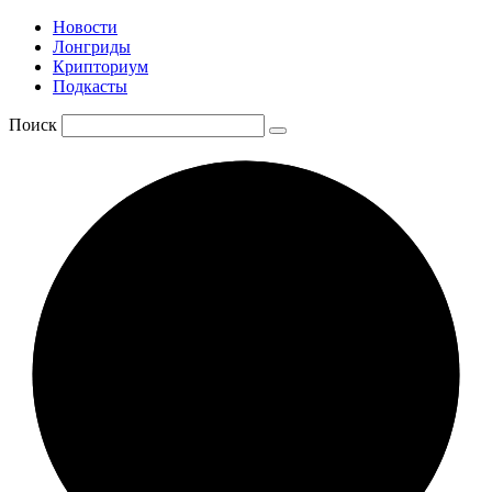
Новости
Лонгриды
Крипториум
Подкасты
Поиск