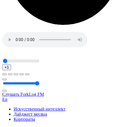
×1
Слушать ForkLog FM
En
Искусственный интеллект
Дайджест месяца
Корпораты