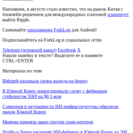
Напомним, в августе стало известно, что на рынок Китая с
блокчейн-решением для международных платежей
планирует
выйти Ripple.
Скачивайте
приложение ForkLog
для Android!
Подписывайтесь на ForkLog в социальных сетях
Telegram (основной канал)
Facebook
X
Нашли ошибку в тексте? Выделите ее и нажмите
CTRL+ENTER
Материалы по теме
Bithumb раскрыла сроки выхода на биржу
В Южной Корее ликвидировали схему с фейковым
стейкингом XRP на $8,5 млн
Сомнения в окупаемости ИИ-инфраструктуры обвалили
рынок Южной Кореи
Мьянма приняла закон против скам-центров
Nvidia и Naver расширят ИИ-фабрику в Южной Корее до 200