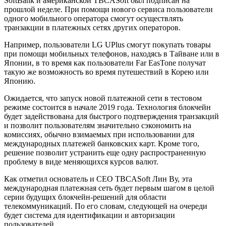
SoftBank и американской TBCASoft был подписан на
прошлой неделе. При помощи нового сервиса пользователи
одного мобильного оператора смогут осуществлять
транзакции в платежных сетях других операторов.
Например, пользователи LG UPlus смогут покупать товары
при помощи мобильных телефонов, находясь в Тайване или в
Японии, в то время как пользователи Far EasTone получат
такую же возможность во время путешествий в Корею или
Японию.
Ожидается, что запуск новой платежной сети в тестовом
режиме состоится в начале 2019 года. Технология блокчейн
будет задействована для быстрого подтверждения транзакций
и позволит пользователям значительно сэкономить на
комиссиях, обычно взимаемых при использовании для
международных платежей банковских карт. Кроме того,
решение позволит устранить еще одну распространенную
проблему в виде меняющихся курсов валют.
Как отметил основатель и CEO TBCASoft Лин Ву, эта
международная платежная сеть будет первым шагом в целой
серии будущих блокчейн-решений для области
телекоммуникаций. По его словам, следующей на очереди
будет система для идентификации и авторизации
пользователей.