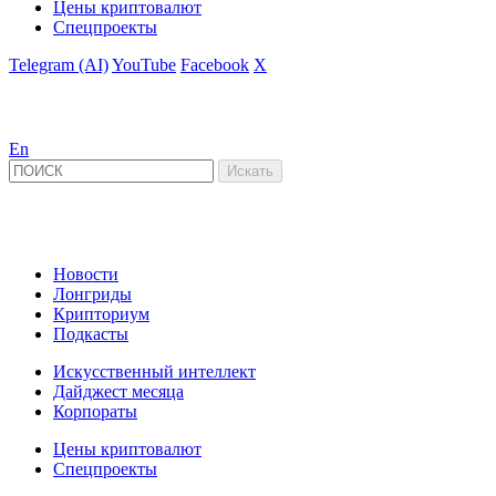
Цены криптовалют
Спецпроекты
Telegram (AI)
YouTube
Facebook
X
En
Новости
Лонгриды
Крипториум
Подкасты
Искусственный интеллект
Дайджест месяца
Корпораты
Цены криптовалют
Спецпроекты