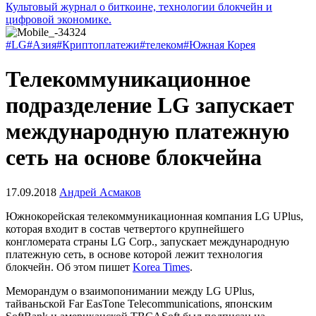
Культовый журнал о биткоине, технологии блокчейн и
цифровой экономике.
#LG
#Азия
#Криптоплатежи
#телеком
#Южная Корея
Телекоммуникационное
подразделение LG запускает
международную платежную
сеть на основе блокчейна
17.09.2018
Андрей Асмаков
Южнокорейская телекоммуникационная компания LG UPlus,
которая входит в состав четвертого крупнейшего
конгломерата страны LG Corp., запускает международную
платежную сеть, в основе которой лежит технология
блокчейн. Об этом пишет
Korea Times
.
Меморандум о взаимопонимании между LG UPlus,
тайваньской Far EasTone Telecommunications, японским