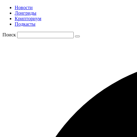
Новости
Лонгриды
Крипториум
Подкасты
Поиск