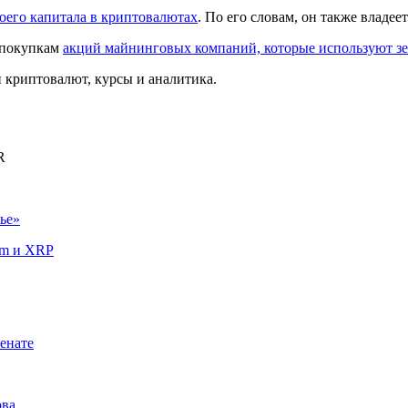
оего капитала в криптовалютах
. По его словам, он также владе
к покупкам
акций майнинговых компаний, которые используют зе
криптовалют, курсы и аналитика.
R
ье»
um и XRP
енате
рва