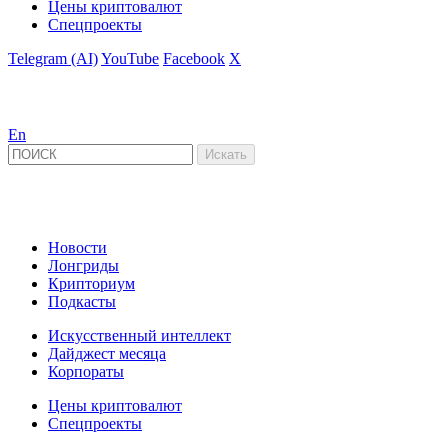
Цены криптовалют
Спецпроекты
Telegram (AI)
YouTube
Facebook
X
En
Новости
Лонгриды
Крипториум
Подкасты
Искусственный интеллект
Дайджест месяца
Корпораты
Цены криптовалют
Спецпроекты