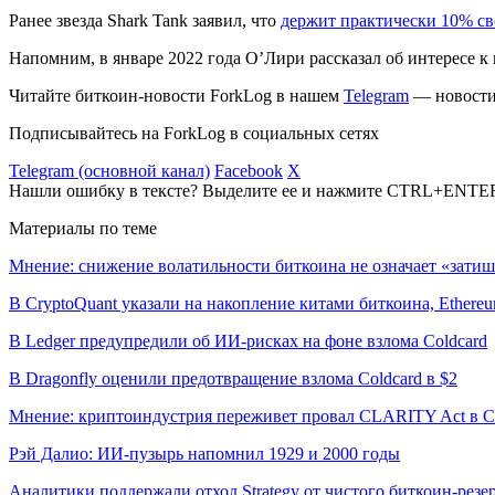
Ранее звезда Shark Tank заявил, что
держит практически 10% св
Напомним, в январе 2022 года О’Лири рассказал об интересе 
Читайте биткоин-новости ForkLog в нашем
Telegram
— новости 
Подписывайтесь на ForkLog в социальных сетях
Telegram (основной канал)
Facebook
X
Нашли ошибку в тексте? Выделите ее и нажмите CTRL+ENTE
Материалы по теме
Мнение: снижение волатильности биткоина не означает «затиш
В CryptoQuant указали на накопление китами биткоина, Ethere
В Ledger предупредили об ИИ-рисках на фоне взлома Coldcard
В Dragonfly оценили предотвращение взлома Coldcard в $2
Мнение: криптоиндустрия переживет провал CLARITY Act в С
Рэй Далио: ИИ-пузырь напомнил 1929 и 2000 годы
Аналитики поддержали отход Strategy от чистого биткоин-резе