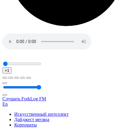
×1
Слушать ForkLog FM
En
Искусственный интеллект
Дайджест месяца
Корпораты