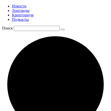
Новости
Лонгриды
Крипториум
Подкасты
Поиск