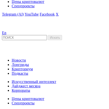
Цены криптовалют
Спецпроекты
Telegram (AI)
YouTube
Facebook
X
En
Новости
Лонгриды
Крипториум
Подкасты
Искусственный интеллект
Дайджест месяца
Корпораты
Цены криптовалют
Спецпроекты