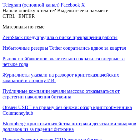
Telegram (основной канал)
Facebook
X
Нашли ошибку в тексте? Выделите ее и нажмите
CTRL+ENTER
Материалы по теме
ZeroStack предупредила о риске прекращения работы
Избыточные резервы Tether сократились вдвое за квартал
Рынок стейблкоинов значительно сократился впервые за
четыре года
Журналисты указали на разворот криптоказначейских
компаний в сторону ИИ
Публичные компании начали массово отказываться от
стратегии накопления биткоина
Обмен USDT на гривну без биржи: обзор криптообменника
Coinmoneyhub
Bloomberg: криптоказначейства потеряли десятки миллиардов
долларов из-за падения биткоина
Почему биткоин-резерв США завис на бумаге