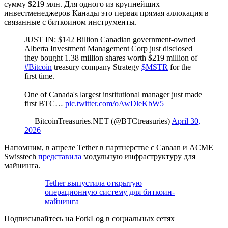
сумму $219 млн. Для одного из крупнейших
инвестменеджеров Канады это первая прямая аллокация в
связанные с биткоином инструменты.
JUST IN: $142 Billion Canadian government-owned
Alberta Investment Management Corp just disclosed
they bought 1.38 million shares worth $219 million of
#Bitcoin
treasury company Strategy
$MSTR
for the
first time.
One of Canada's largest institutional manager just made
first BTC…
pic.twitter.com/oAwDleKbW5
— BitcoinTreasuries.NET (@BTCtreasuries)
April 30,
2026
Напомним, в апреле Tether в партнерстве с Canaan и ACME
Swisstech
представила
модульную инфраструктуру для
майнинга.
Tether выпустила открытую
операционную систему для биткоин-
майнинга
Подписывайтесь на ForkLog в социальных сетях