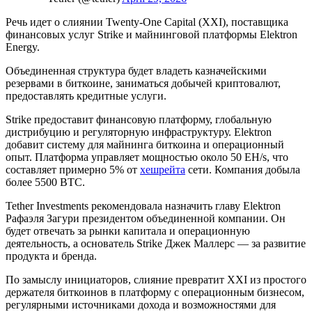
Речь идет о слиянии Twenty-One Capital (XXI), поставщика
финансовых услуг Strike и майнинговой платформы Elektron
Energy.
Объединенная структура будет владеть казначейскими
резервами в биткоине, заниматься добычей криптовалют,
предоставлять кредитные услуги.
Strike предоставит финансовую платформу, глобальную
дистрибуцию и регуляторную инфраструктуру. Elektron
добавит систему для майнинга биткоина и операционный
опыт. Платформа управляет мощностью около 50 EH/s, что
составляет примерно 5% от
хешрейта
сети. Компания добыла
более 5500 BTC.
Tether Investments рекомендовала назначить главу Elektron
Рафаэля Загури президентом объединенной компании. Он
будет отвечать за рынки капитала и операционную
деятельность, а основатель Strike Джек Маллерс — за развитие
продукта и бренда.
По замыслу инициаторов, слияние превратит XXI из простого
держателя биткоинов в платформу с операционным бизнесом,
регулярными источниками дохода и возможностями для