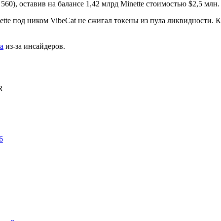
 560), оставив на балансе 1,42 млрд Minette стоимостью $2,5 млн
nette под ником VibeCat не сжигал токены из пула ликвидности. 
а
из-за инсайдеров.
R
6