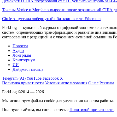
Демократы США потребовали от SEC усилить контроль за ИИ
Токены Venice и Morpheus выросли после ограничений США дл
Circle запустила «обернутый» биткоин в сети Ethereum
ForkLog — культовый журнал о цифровой экономике и технолог
систем, определяющих трансформацию и развитие цивилизаци
согласования с редакцией и с указанием активной ссылки на Fo
Новости
Аудио
Лонгриды
Крипториум
ИИ
Дайджест месяца
Telegram (AI)
YouTube
Facebook
X
Политика приватности
Условия использования
О нас
Реклама
ForkLog ©2014 — 2026
Мы используем файлы cookie для улучшения качества работы.
Пользуясь сайтом, вы соглашаетесь с
Политикой приватности
.