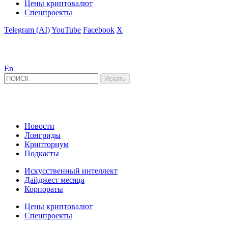
Цены криптовалют
Спецпроекты
Telegram (AI)
YouTube
Facebook
X
En
Новости
Лонгриды
Крипториум
Подкасты
Искусственный интеллект
Дайджест месяца
Корпораты
Цены криптовалют
Спецпроекты