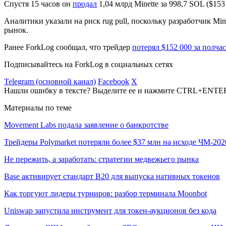
Спустя 15 часов он
продал
1,04 млрд Minette за 998,7 SOL ($153
Аналитики указали на риск
rug pull
, поскольку разработчик Mi
рынок.
Ранее ForkLog сообщал, что трейдер
потерял $152 000 за полчас
Подписывайтесь на ForkLog в социальных сетях
Telegram (основной канал)
Facebook
X
Нашли ошибку в тексте? Выделите ее и нажмите CTRL+ENTE
Материалы по теме
Movement Labs подала заявление о банкротстве
Трейдеры Polymarket потеряли более $37 млн на исходе ЧМ-202
Не пережить, а заработать: стратегии медвежьего рынка
Base активирует стандарт B20 для выпуска нативных токенов
Как торгуют лидеры турниров: разбор терминала Moonbot
Uniswap запустила инструмент для токен-аукционов без кода