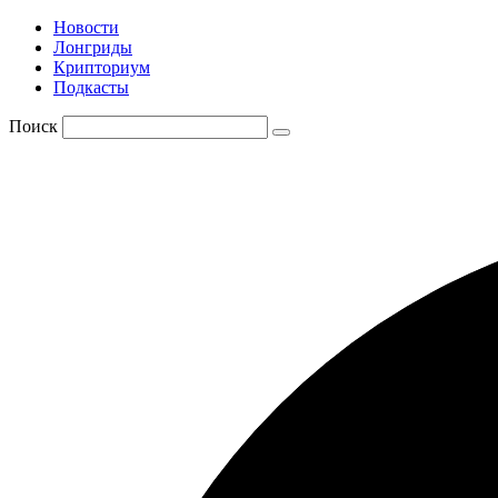
Новости
Лонгриды
Крипториум
Подкасты
Поиск