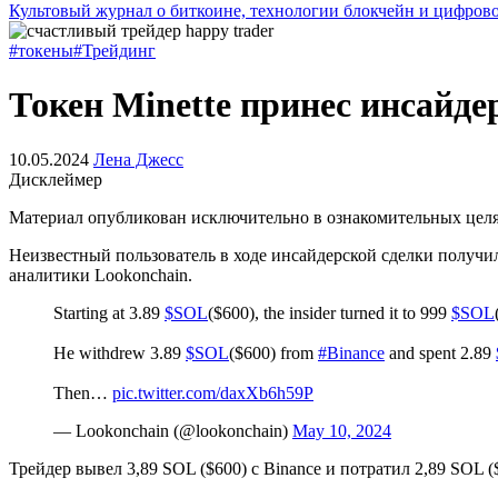
Культовый журнал о биткоине, технологии блокчейн и цифров
#токены
#Трейдинг
Токен Minette принес инсайдер
10.05.2024
Лена Джесс
Дисклеймер
Материал опубликован исключительно в ознакомительных целях
Неизвестный пользователь в ходе инсайдерской сделки получил
аналитики Lookonchain.
Starting at 3.89
$SOL
($600), the insider turned it to 999
$SOL
He withdrew 3.89
$SOL
($600) from
#Binance
and spent 2.89
Then…
pic.twitter.com/daxXb6h59P
— Lookonchain (@lookonchain)
May 10, 2024
Трейдер вывел 3,89 SOL ($600) с Binance и потратил 2,89 SOL (