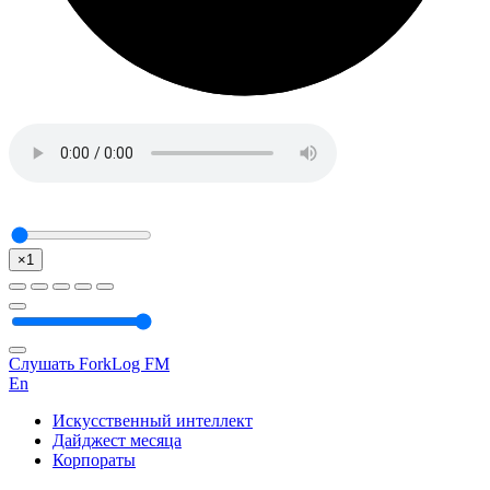
×1
Слушать ForkLog FM
En
Искусственный интеллект
Дайджест месяца
Корпораты