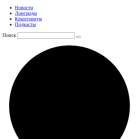
Новости
Лонгриды
Крипториум
Подкасты
Поиск