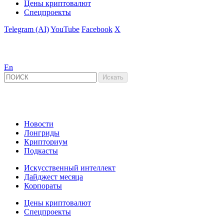
Цены криптовалют
Спецпроекты
Telegram (AI)
YouTube
Facebook
X
En
Новости
Лонгриды
Крипториум
Подкасты
Искусственный интеллект
Дайджест месяца
Корпораты
Цены криптовалют
Спецпроекты