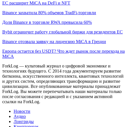
ЕС расширит MiCA на DeFi и NFT
Binance захватила 80% объемов TradFi-торговли
Доля Binance в торговле RWA превысила 60%
Bybit ограничит работу глобальной биржи для резидентов ЕС
Binance отозвала заявку на лицензию MiCA в Греции
Европа остается без USDT? Что ждет рынок после перехода на
MiCA
ForkLog — культовый журнал о цифровой экономике и
технологиях будущего. С 2014 года документируем развитие
биткоина, искусственного интеллекта, квантовых технологий
и других систем, определяющих трансформацию и развитие
цивилизации.
Все опубликованные материалы принадлежат
ForkLog. Вы можете перепечатывать наши материалы только
после согласования с редакцией и с указанием активной
ссылки на ForkLog.
Новости
Аудио
Лонгриды
Крипториум