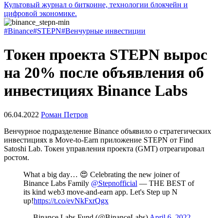
Культовый журнал о биткоине, технологии блокчейн и
цифровой экономике.
#Binance
#STEPN
#Венчурные инвестиции
Токен проекта STEPN вырос
на 20% после объявления об
инвестициях Binance Labs
06.04.2022
Роман Петров
Венчурное подразделение Binance объявило о стратегических
инвестициях в
Move-to-Earn
приложение STEPN от Find
Satoshi Lab. Токен управления проекта (
GMT
) отреагировал
ростом.
What a big day… 😍 Celebrating the new joiner of
Binance Labs Family
@Stepnofficial
— THE BEST of
its kind web3 move-and-earn app. Let's Step up N
up!
https://t.co/evNkFxrQgx
— Binance Labs Fund (@BinanceLabs)
April 6, 2022