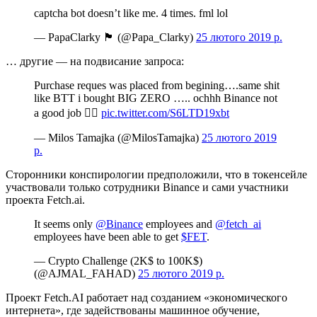
captcha bot doesn’t like me. 4 times. fml lol
— PapaClarky 🏴󠁧󠁢󠁥󠁮󠁧󠁿 (@Papa_Clarky)
25 лютого 2019 р.
… другие — на подвисание запроса:
Purchase reques was placed from begining….same shit
like BTT i bought BIG ZERO ….. ochhh Binance not
a good job 👎🏻
pic.twitter.com/S6LTD19xbt
— Milos Tamajka (@MilosTamajka)
25 лютого 2019
р.
Сторонники конспирологии предположили, что в токенсейле
участвовали только сотрудники Binance и сами участники
проекта Fetch.ai.
It seems only
@Binance
employees and
@fetch_ai
employees have been able to get
$FET
.
— Crypto Challenge (2K$ to 100K$)
(@AJMAL_FAHAD)
25 лютого 2019 р.
Проект Fetch.AI работает над созданием «экономического
интернета», где задействованы машинное обучение,