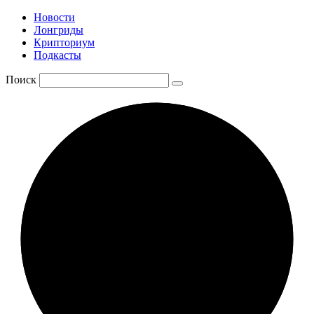
Новости
Лонгриды
Крипториум
Подкасты
Поиск