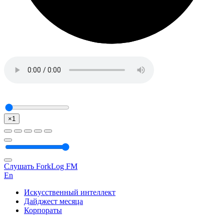
×1
Слушать ForkLog FM
En
Искусственный интеллект
Дайджест месяца
Корпораты