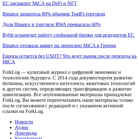
ЕС расширит MiCA на DeFi и NFT
Binance захватила 80% объемов TradFi-торговли
Доля Binance в торговле RWA превысила 60%
Bybit ограничит работу глобальной биржи для резидентов ЕС
Binance отозвала заявку на лицензию MiCA в Греции
Европа остается без USDT? Что ждет рынок после перехода на
MiCA
ForkLog — культовый журнал о цифровой экономике и
технологиях будущего. С 2014 года документируем развитие
биткоина, искусственного интеллекта, квантовых технологий
и других систем, определяющих трансформацию и развитие
цивилизации.
Все опубликованные материалы принадлежат
ForkLog. Вы можете перепечатывать наши материалы только
после согласования с редакцией и с указанием активной
ссылки на ForkLog.
Новости
Аудио
Лонгриды
Крипториум