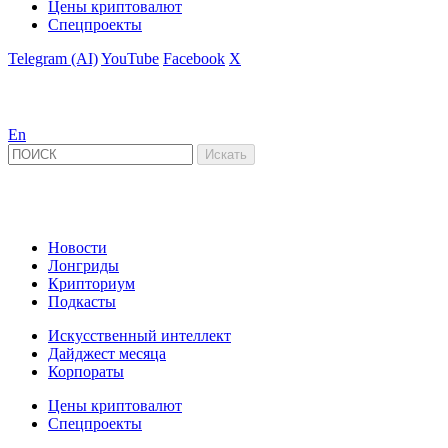
Цены криптовалют
Спецпроекты
Telegram (AI)
YouTube
Facebook
X
En
Новости
Лонгриды
Крипториум
Подкасты
Искусственный интеллект
Дайджест месяца
Корпораты
Цены криптовалют
Спецпроекты