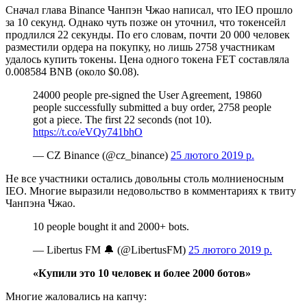
Сначал глава Binance Чанпэн Чжао написал, что IEO прошло
за 10 секунд. Однако чуть позже он уточнил, что токенсейл
продлился 22 секунды. По его словам, почти 20 000 человек
разместили ордера на покупку, но лишь 2758 участникам
удалось купить токены. Цена одного токена FET составляла
0.008584 BNB (около $0.08).
24000 people pre-signed the User Agreement, 19860
people successfully submitted a buy order, 2758 people
got a piece. The first 22 seconds (not 10).
https://t.co/eVQy741bhO
— CZ Binance (@cz_binance)
25 лютого 2019 р.
Не все участники остались довольны столь молниеносным
IEO. Многие выразили недовольство в комментариях к твиту
Чанпэна Чжао.
10 people bought it and 2000+ bots.
— Libertus FM 🔔 (@LibertusFM)
25 лютого 2019 р.
«Купили это 10 человек и более 2000 ботов»
Многие жаловались на капчу: