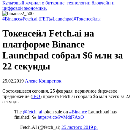
Культовый журнал о биткоине, технологии блокчейн и
цифровой экономике.
#Binance
#Fetch.ai (FET)
#Launchpad
#Токенсейлы
Токенсейл Fetch.ai на
платформе Binance
Launchpad собрал $6 млн за
22 секунды
25.02.2019
Алекс Кондратюк
Состоявшееся сегодня, 25 февраля, первичное биржевое
предложение (
IEO
) проекта Fetch.ai собрало $6 млн всего за 22
секунды.
The
@fetch_ai
token sale on
#Binance
Launchpad has
finished! 🚀
https://t.co/PvMdtl7AxO
— Fetch.AI (@fetch_ai)
25 лютого 2019 р.