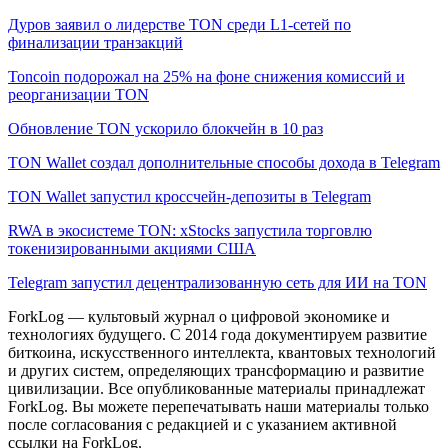
Дуров заявил о лидерстве TON среди L1-сетей по
финализации транзакций
Toncoin подорожал на 25% на фоне снижения комиссий и
реорганизации TON
Обновление TON ускорило блокчейн в 10 раз
TON Wallet создал дополнительные способы дохода в Telegram
TON Wallet запустил кроссчейн-депозиты в Telegram
RWA в экосистеме TON: xStocks запустила торговлю
токенизированными акциями США
Telegram запустил децентрализованную сеть для ИИ на TON
ForkLog — культовый журнал о цифровой экономике и
технологиях будущего. С 2014 года документируем развитие
биткоина, искусственного интеллекта, квантовых технологий
и других систем, определяющих трансформацию и развитие
цивилизации.
Все опубликованные материалы принадлежат
ForkLog. Вы можете перепечатывать наши материалы только
после согласования с редакцией и с указанием активной
ссылки на ForkLog.