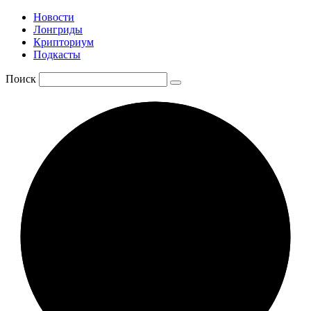
Новости
Лонгриды
Крипториум
Подкасты
Поиск