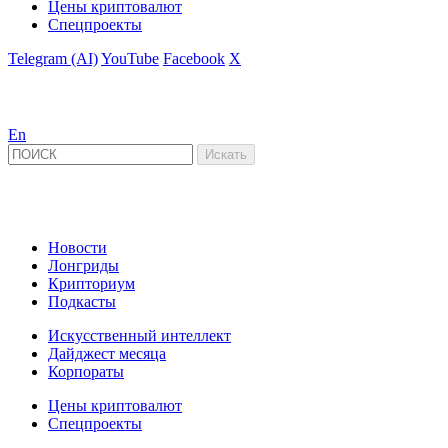
Цены криптовалют
Спецпроекты
Telegram (AI)
YouTube
Facebook
X
En
Новости
Лонгриды
Крипториум
Подкасты
Искусственный интеллект
Дайджест месяца
Корпораты
Цены криптовалют
Спецпроекты