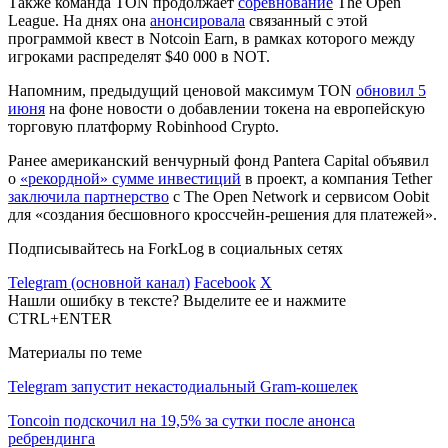
Также команда TON продолжает
соревнование
The Open
League. На днях она
анонсировала
связанный с этой
программой квест в Notcoin Earn, в рамках которого между
игроками распределят $40 000 в NOT.
Напомним, предыдущий ценовой максимум TON
обновил 5
июня
на фоне новости о добавлении токена на европейскую
торговую платформу Robinhood Crypto.
Ранее американский венчурный фонд Pantera Capital объявил
о
«рекордной» сумме инвестиций
в проект, а компания Tether
заключила партнерство
с The Open Network и сервисом Oobit
для «создания бесшовного кроссчейн-решения для платежей».
Подписывайтесь на ForkLog в социальных сетях
Telegram (основной канал)
Facebook
X
Нашли ошибку в тексте? Выделите ее и нажмите
CTRL+ENTER
Материалы по теме
Telegram запустит некастодиальный Gram-кошелек
Toncoin подскочил на 19,5% за сутки после анонса
ребрендинга