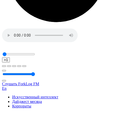
×1
Слушать ForkLog FM
En
Искусственный интеллект
Дайджест месяца
Корпораты