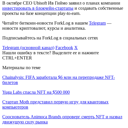
В октябре CEO Ubisoft Ив Гиймо заявил о планах компании
инвестировать в блокчейн-стартапы
и создавать собственные
проекты на базе концепции
play-to-earn
.
Читайте биткоин-новости ForkLog в нашем
Telegram
—
новости криптовалют, курсы и аналитика.
Подписывайтесь на ForkLog в социальных сетях
Telegram (основной канал)
Facebook
X
Нашли ошибку в тексте? Выделите ее и нажмите
CTRL+ENTER
Материалы по теме
Chainalysis: FIFA заработала $6 млн на перепродаже NFT-
билетов
Yuga Labs спасла NFT на $500 000
Стартап Moth представил первую игру для квантовых
компьютеров
Сооснователь Animoca Brands опроверг смерть NFT и назвал
движущую силу рынка