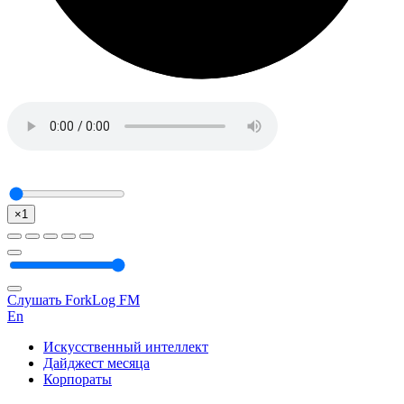
×1
Слушать ForkLog FM
En
Искусственный интеллект
Дайджест месяца
Корпораты