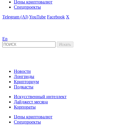
Цены криптовалют
Спецпроекты
Telegram (AI)
YouTube
Facebook
X
En
Новости
Лонгриды
Крипториум
Подкасты
Искусственный интеллект
Дайджест месяца
Корпораты
Цены криптовалют
Спецпроекты