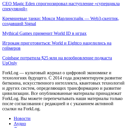
CEO Magic Eden спрогнозировал наступление «суперцикла
спекуляций»
Кремниевые танки: Мокси Марлинспайк — Web3-скептик,
создавший Signal
Mythical Games применит World ID в играх
Игрокам приготовиться: World и Eightco нацелились на
геймеров
Coinbase потратила $25 млн на возобновление подкаста
UpOnly
ForkLog — культовый журнал о цифровой экономике и
технологиях будущего. С 2014 года документируем развитие
биткоина, искусственного интеллекта, квантовых технологий
и других систем, определяющих трансформацию и развитие
цивилизации.
Все опубликованные материалы принадлежат
ForkLog. Вы можете перепечатывать наши материалы только
после согласования с редакцией и с указанием активной
ссылки на ForkLog.
Новости
Аудио