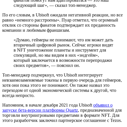
фанатов помогут нам адаптироваться — это наш
следующий шаг», — сказал топ-менеджер.
По его словам, в Ubisoft ожидали негативной реакции, но все
равно «немного расстроены». Пуар отметил, что огромный
отклик со стороны фанатов подтверждает их преданность
компании и любимым франшизам.
«Думаю, геймеры не понимают, что им может дать
вторичный цифровой рынок. Сейчас игроки видят
в NFT уничтожение планеты и инструмент для
спекуляций, но мы видим в них «эндгейм»,
который заключается в возможности перепродажи
своих предметов», — пояснил он.
Топ-менеджер подчеркнул, что Ubisoft интегрирует
невзаимозаменяемые токены в первую очередь для геймеров,
хотя они пока этого не понимают. Он также назвал это
переходом от одной экономической системы к другой, что
всегда непросто.
Напомним, в начале декабря 2021 года Ubisoft
объявил о
запуске бета-версии платформы Quartz
, предназначенной для
торговли внутриигровыми предметами в формате NFT. Для
этого разработчик заключил партнерское соглашение с Tezos.