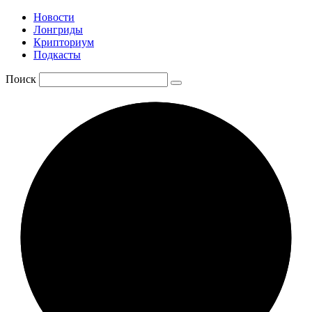
Новости
Лонгриды
Крипториум
Подкасты
Поиск